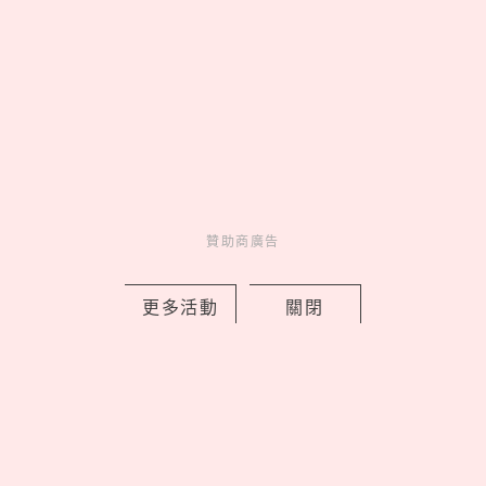
2026台中粵菜餐廳推薦！「映粵」2人
贊助商廣告
就能開桌吃10品套餐，奶油麥片蝦、上
湯海鮮福建炒飯必點
更多活動
關閉
by copi
Fun
吃喝玩樂
8 hours ago