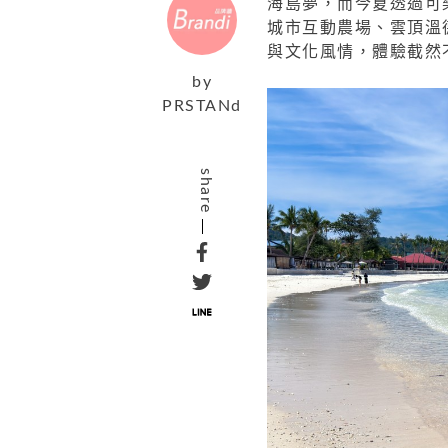
海島夢，而今夏透過可
城市互動農場、雲頂溫
與文化風情，體驗截然
by
PRSTANd
share