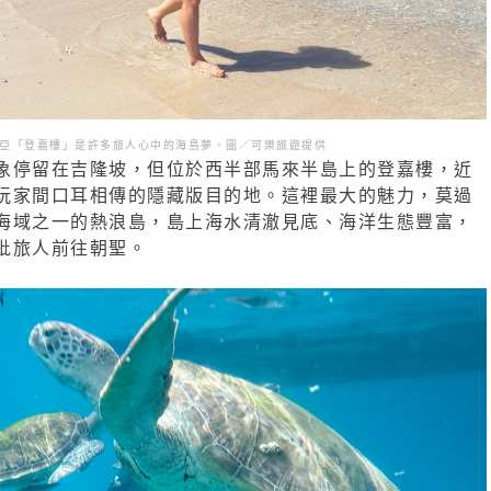
亞「登嘉樓」是許多旅人心中的海島夢。圖／可樂旅遊提供
象停留在吉隆坡，但位於西半部馬來半島上的登嘉樓，近
玩家間口耳相傳的隱藏版目的地。這裡最大的魅力，莫過
海域之一的熱浪島，島上海水清澈見底、海洋生態豐富，
批旅人前往朝聖。