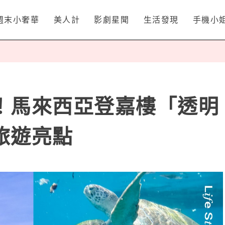
週末小奢華
美人計
影劇星聞
生活發現
手機小
！馬來西亞登嘉樓「透明
旅遊亮點