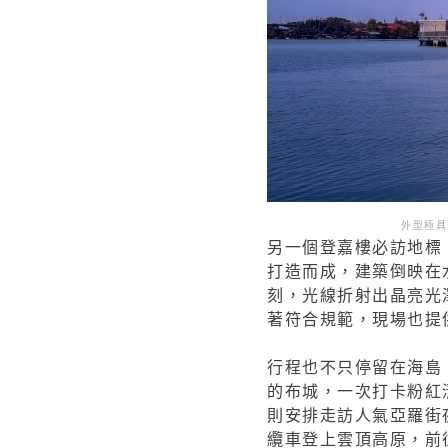
外型極具
另一個登嘉樓必訪地標
打造而成，建築倒映在
刻，光線折射出晶亮光
著符合規範，現場也提
行程也不只停留在海島
的布城，一次打卡粉紅
則安排走訪人氣亞羅街
纜車登上雲頂高原，前往