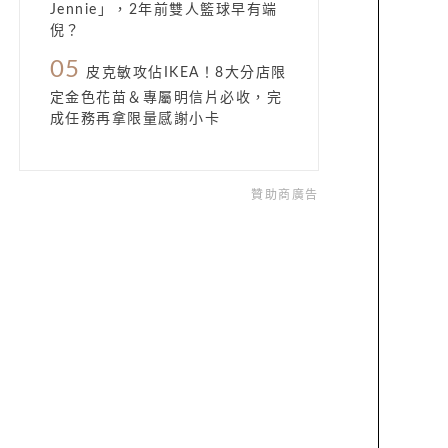
Jennie」，2年前雙人籃球早有端
倪？
05
皮克敏攻佔IKEA！8大分店限
定金色花苗＆專屬明信片必收，完
成任務再拿限量感謝小卡
贊助商廣告