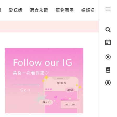
姐
愛玩妞
蔬食永續
寵物圈圈
媽媽妞
Follow our IG
美食一次看到飽♡
Go >