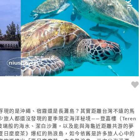
浮現的是沖繩、宿霧還是長灘島？其實距離台灣不遠的馬
旅人都還沒發現的夏季限定海洋秘境——登嘉樓（Teren
澈如玻璃般的海水、潔白沙灘，以及能與海龜近距離共游的夢
夏日麼麼茶》爆紅的熱浪島，如今依舊是許多旅人心中的