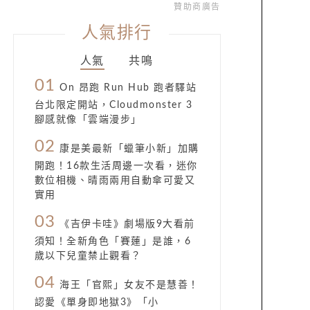
贊助商廣告
人氣排行
人氣
共鳴
01
On 昂跑 Run Hub 跑者驛站
台北限定開站，Cloudmonster 3
腳感就像「雲端漫步」
02
康是美最新「蠟筆小新」加購
開跑！16款生活周邊一次看，迷你
數位相機、晴雨兩用自動傘可愛又
實用
03
《吉伊卡哇》劇場版9大看前
須知！全新角色「賽蓮」是誰，6
歲以下兒童禁止觀看？
04
海王「官熙」女友不是慧善！
認愛《單身即地獄3》「小