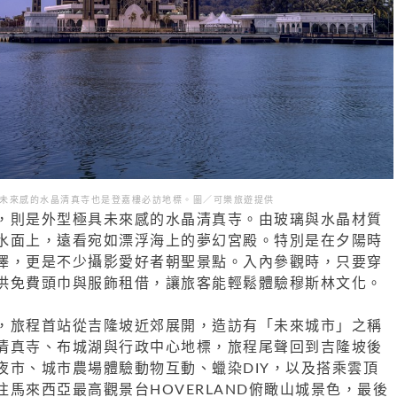
未來感的水晶清真寺也是登嘉樓必訪地標。圖／可樂旅遊提供
，則是外型極具未來感的水晶清真寺。由玻璃與水晶材質
水面上，遠看宛如漂浮海上的夢幻宮殿。特別是在夕陽時
澤，更是不少攝影愛好者朝聖景點。入內參觀時，只要穿
供免費頭巾與服飾租借，讓旅客能輕鬆體驗穆斯林文化。
，旅程首站從吉隆坡近郊展開，造訪有「未來城市」之稱
清真寺、布城湖與行政中心地標，旅程尾聲回到吉隆坡後
夜市、城市農場體驗動物互動、蠟染DIY，以及搭乘雲頂
馬來西亞最高觀景台HOVERLAND俯瞰山城景色，最後