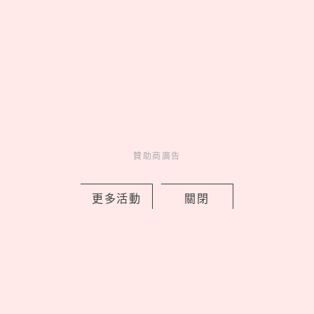
2026藏壽司人氣排行TOP10！神級副餐
茶碗蒸奪冠、鮪魚壽司擠進前三名
by Noah
Fun
吃喝玩樂
2 days ago
贊助商廣告
更多活動
關閉
EASY SHOP 26週年慶開跑！「戀戀星
光」系列買一送一，美到捨不得只藏起