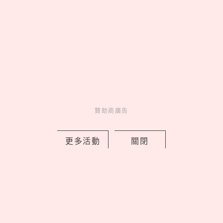
鬼門8/13開！鬼月8大禁忌一次看：不
能靠牆走、拍肩膀是真的嗎？命理專家
點出原因
by copi
Novelty
新鮮事
17 hours ago
贊助商廣告
更多活動
關閉
國師唐綺陽推出香水了！全新香氛品牌