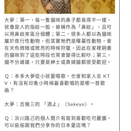
大夢：第一，每一隻貓咪的鼻子都長得不一樣，
就像是人的指紋一般，被稱作為「鼻紋」，且可
以用鼻紋來區分個體；第二，很多人都以為貓咪
屬於夜行性動物，但其實牠們是曙暮性動物，會
在天色微暗或微亮的時候狩獵，因此在家裡飼養
的貓咪到了這些時段也常會變得比較吵；第三，
貓不分雌雄，只要是紳士或貴婦貓都很受歡迎。
Ｑ：本多大夢從小就愛唱歌，也會和家人去 KT
V，有沒有印象小時候最喜歡唱的是哪一首歌
曲？
大夢：吉幾三的 「酒よ」（Sakeyo）。
Ｑ：浜川路己的個人簡介有寫到喜歡吃可麗露，
可以偷偷跟我們分享你的日本愛店嗎？