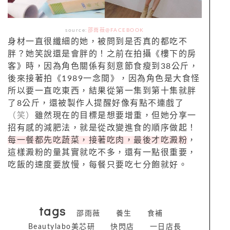
source:
邵雨薇@FACEBOOK
身材一直很纖細的她，被問到是否真的都吃不
胖？她笑說還是會胖的！之前在拍攝《樓下的房
客》時，因為角色關係有刻意節食瘦到38公斤，
後來接著拍《1989一念間》，因為角色是大食怪
所以要一直吃東西，結果從第一集到第十集就胖
了8公斤，還被製作人提醒好像有點不連戲了
（笑）
雖然現在的目標是想要增重，但她分享一
招有感的減肥法，就是從改變進食的順序做起！
每一餐都先吃蔬菜，接著吃肉，最後才吃澱粉
，
這樣澱粉的量其實就吃不多，還有一點很重要，
吃飯的速度要放慢，每餐只要吃七分飽就好。
tags
邵雨薇
養生
食補
Beautylabo美芯研
快閃店
一日店長