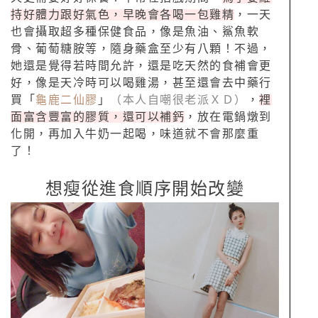
持好體力跟好氣色，早晚會各喝一包雞精
，一天
也會攝取超多種保健食品，像是魚油、鯊魚軟
骨、葡萄糖胺等，隨身藥盒至少有八顆！
不過，
她還是覺得若時間允許，還是吃天然的食補會更
好，像是天冷時可以喝雞湯，甚至還會去中藥行
買「
龜鹿二仙膠
」
（本人自嘲很老派ＸＤ）
，
裡
面富含豐富的膠質，還可以補鈣
，放在電鍋燉到
化開，再加入牛奶一起喝，味道就不會那麼重
了！
想瘦從進食順序開始改變