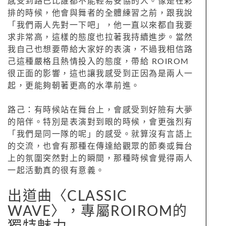
感受到路己比誰都不能輕易妥協的人。像是在彩
排的時候，他會與舞者的全體練習之前，跟我說
「我們兩人先對一下吧」，他一直以來都自我要
求非常高，這樣的態度也拉著我持續進步。當然
我自己也想要帶給大家好的表演，不過我相信路
己這種嚴格且熱情投入的態度，帶給 ROIROM
很正面的影響，這也讓我感受到正因為是兩人一
起，更能夠朝著更高的水準前進。
路己：有時候站在舞台上，會感受到好險有大夢
的陪伴。特別是表演對到眼的時候，會更強烈有
「我們是同一隊的呢」的感受。就算沒有言語上
的交流，也會有那種在傳達給觀眾的節奏或舞台
上的氛圍突然對上的瞬間，那種時候會覺得兩人
一起活動真的很有意義。
出道曲〈CLASSIC
WAVE〉，專屬ROIROM的