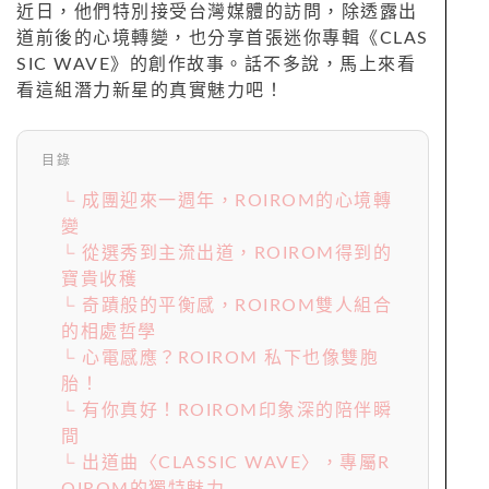
近日，他們特別接受台灣媒體的訪問，除透露出
道前後的心境轉變，也分享首張迷你專輯《CLAS
SIC WAVE》的創作故事。話不多說，馬上來看
看這組潛力新星的真實魅力吧！
目錄
└ 成團迎來一週年，ROIROM的心境轉
變
└ 從選秀到主流出道，ROIROM得到的
寶貴收穫
└ 奇蹟般的平衡感，ROIROM雙人組合
的相處哲學
└ 心電感應？ROIROM 私下也像雙胞
胎！
└ 有你真好！ROIROM印象深的陪伴瞬
間
└ 出道曲〈CLASSIC WAVE〉，專屬R
OIROM的獨特魅力