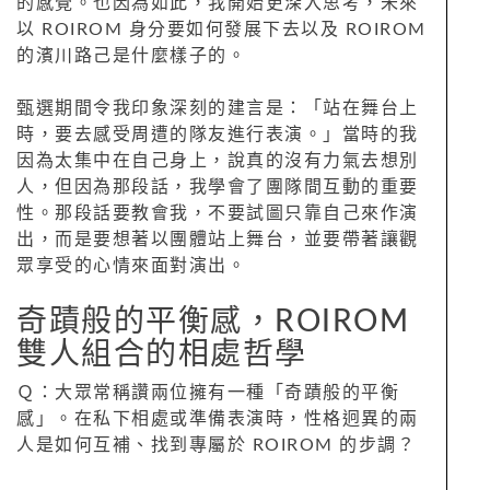
的感覺。也因為如此，我開始更深入思考，未來
以 ROIROM 身分要如何發展下去以及 ROIROM
的濱川路己是什麼樣子的。
甄選期間令我印象深刻的建言是：「站在舞台上
時，要去感受周遭的隊友進行表演。」當時的我
因為太集中在自己身上，說真的沒有力氣去想別
人，但因為那段話，我學會了團隊間互動的重要
性。那段話要教會我，不要試圖只靠自己來作演
出，而是要想著以團體站上舞台，並要帶著讓觀
眾享受的心情來面對演出。
奇蹟般的平衡感，ROIROM
雙人組合的相處哲學
Ｑ：大眾常稱讚兩位擁有一種「奇蹟般的平衡
感」。在私下相處或準備表演時，性格迥異的兩
人是如何互補、找到專屬於 ROIROM 的步調？