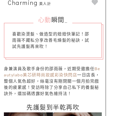
Charming
美人計
心動
瞬間
_
喜歡染燙髮、做造型的妞妞快筆記！邵
雨薇不藏私分享改善毛燥髮的秘訣，試
試先護髮再來吹！
身兼演員及歌手身份的邵雨薇，近期受邀擔任
Be
autylabo美芯研時尚妝感彩染快閃店
一日店長，
整個人氣色超好，絲毫沒有剛閉關一個月拍完戲
後的疲累感！受訪時除了分享自己私下的養髮秘
訣外，還加碼透露好氣色維持法！
先護髮到半乾再吹