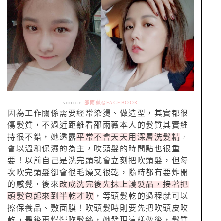
source:
邵雨薇@FACEBOOK
因為工作關係需要經常染燙、做造型，其實都很
傷髮質，不過近距離看邵雨薇本人的髮質其實維
持很不錯，她透露
平常不會天天用深層洗髮精
，
會以溫和保濕的為主，吹頭髮的時間點也很重
要！以前自己是洗完頭就會立刻把吹頭髮，但每
次吹完頭髮卻會很毛燥又很乾，隨時都有要炸開
的感覺，後來
改成洗完後先抹上護髮品，接著把
頭髮包起來到半乾才吹
，等頭髮乾的過程就可以
擦保養品、敷面膜！吹頭髮時則要先把吹頭皮吹
乾，最後再慢慢吹髮絲，她發現這樣做後，髮質