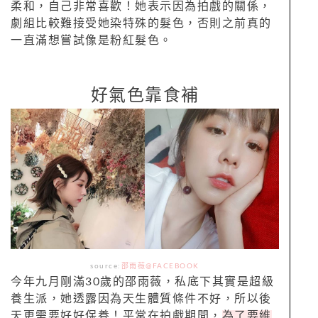
柔和，自己非常喜歡！她表示因為拍戲的關係，
劇組比較難接受她染特殊的髮色，否則之前真的
一直滿想嘗試像是粉紅髮色。
好氣色靠食補
source:
邵雨薇@FACEBOOK
今年九月剛滿30歲的邵雨薇，私底下其實是超級
養生派，她透露因為天生體質條件不好，所以後
天更需要好好保養！平常在拍戲期間，
為了要維