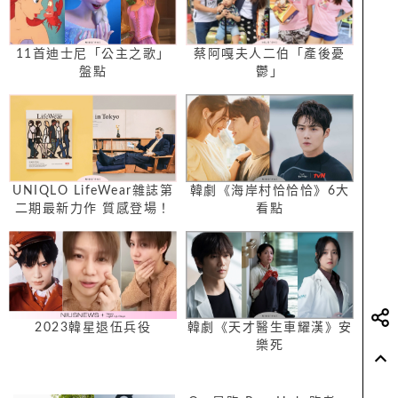
11首迪士尼「公主之歌」
蔡阿嘎夫人二伯「產後憂
盤點
鬱」
UNIQLO LifeWear雜誌第
韓劇《海岸村恰恰恰》6大
二期最新力作 質感登場！
看點
探索服裝、城市與自然共生
的宜居之城 以服裝打造健
康生活
2023韓星退伍兵役
韓劇《天才醫生車耀漢》安
樂死