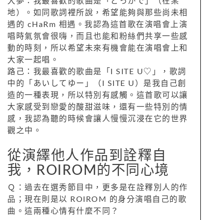
大夢：我最喜歡的歌曲是「どっかで」（在某
地）。如同歌詞裡所說，希望能夠與那些尚未相
遇的 cHaRm 相遇。我認為這首歌在演唱會上演
唱時氣氛會很嗨，而且也能和粉絲們共享一些感
動的時刻，所以希望未來有機會能在演唱會上和
大家一起唱。
路己：我最喜歡的歌曲是「I SITE U♡」，歌詞
中的「あいしてゆー」（I SITE U）是我自己創
造的一種表現，所以特別有感觸。這首歌可以讓
大家感受到戀愛的酸甜滋味，還有一些特別的情
感，我認為聽的時候會讓人慢慢沉浸在它的世界
觀之中。
從演繹他人作品到詮釋自
我，ROIROM的不同心境
Ｑ：過去在選秀節目中，更多是在詮釋別人的作
品；現在則是以 ROIROM 的身分演唱自己的歌
曲。這兩種心情有什麼不同？