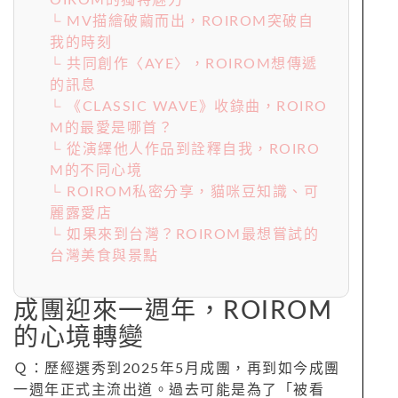
└ MV描繪破繭而出，ROIROM突破自
我的時刻
└ 共同創作〈AYE〉，ROIROM想傳遞
的訊息
└ 《CLASSIC WAVE》收錄曲，ROIRO
M的最愛是哪首？
└ 從演繹他人作品到詮釋自我，ROIRO
M的不同心境
└ ROIROM私密分享，貓咪豆知識、可
麗露愛店
└ 如果來到台灣？ROIROM最想嘗試的
台灣美食與景點
成團迎來一週年，ROIROM
的心境轉變
Ｑ：歷經選秀到2025年5月成團，再到如今成團
一週年正式主流出道。過去可能是為了「被看