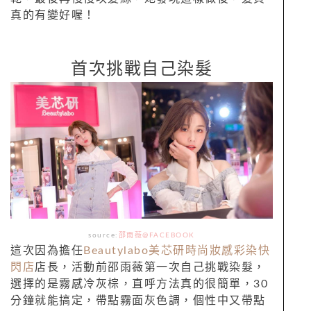
真的有變好喔！
首次挑戰自己染髮
source:
邵雨薇@FACEBOOK
這次因為擔任
Beautylabo美芯研時尚妝感彩染快
閃店
店長，活動前邵雨薇第一次自己挑戰染髮，
選擇的是霧感冷灰棕，直呼方法真的很簡單，30
分鐘就能搞定，帶點霧面灰色調，個性中又帶點