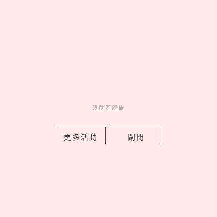
2026藏壽司人氣排行TOP10！神級副餐
贊助商廣告
茶碗蒸奪冠、鮪魚壽司擠進前三名
by Noah
更多活動
關閉
Fun
吃喝玩樂
5 hours ago