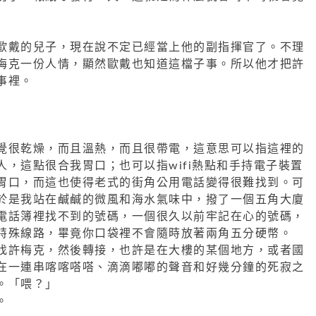
歐戴的兒子，現在說不定已經當上他的副指揮官了。不理
梅克一份人情，顯然歐戴也知道這檔子事。所以他才把許
事裡。
覺很乾燥，而且溫熱，而且很帶電，這意思可以指這裡的
人，這點很合我胃口；也可以指wifi熱點和手持電子裝置
胃口，而這也使得老式的街角公用電話變得很難找到。可
於是我站在鹹鹹的微風和海水氣味中，撥了一個五角大廈
電話簿裡找不到的號碼，一個很久以前牢記在心的號碼，
特殊線路，畢竟你口袋裡不會隨時放著兩角五分硬幣。
找許梅克，然後轉接，也許是在大樓的某個地方，或者國
在一連串喀喀嗒嗒、滴滴嘟嘟的聲音和好幾分鐘的死寂之
。「喂？」
。