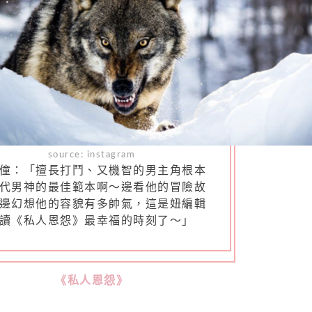
source:
instagram
僮：「擅長打鬥、又機智的男主角根本
代男神的最佳範本啊～邊看他的冒險故
邊幻想他的容貌有多帥氣，這是妞編輯
讀《私人恩怨》最幸福的時刻了～」
《私人恩怨》