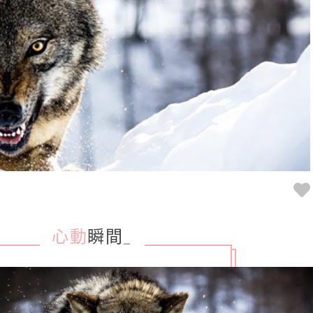
心動
瞬間
_