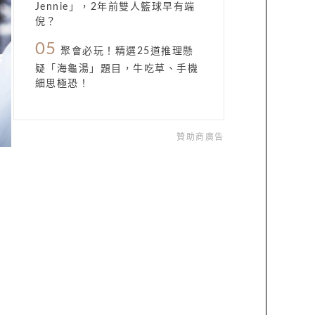
Jennie」，2年前雙人籃球早有端
倪？
05
聚會必玩！精選25道推理懸
疑「海龜湯」題目，牛吃草、手機
細思極恐！
贊助商廣告