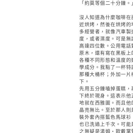
「約莫等個二十分鐘。
沒人知道為什麼咖啡在
近烘烤，然後在烘烤的
多經營者，就像汽車製
度，或者濕度。可是無
高達四位數。公用電話
原木，還有寫在黑板上
各種不同形態和溫度的
學成分。我點了一杯特
那種大桶杯；外加一片
下。
先用五分鐘嗑掉蛋糕，
下終於現身。這表示他
地就在西雅圖。而且他
晶亮無比。至於那人則
裝外套內搭藍色馬球衫
也已洗過上千次。可能
之無疑是湯姆‧歐戴掌