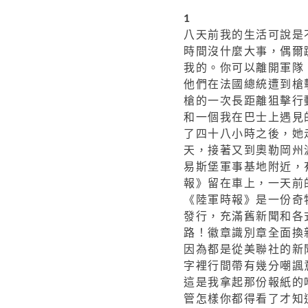
1
八天前我的生活可說是
時間沒什麼大事，偶爾
我的。你可以離開軍隊
他們在法國總統遭到槍
槍的一次長距離狙擊行
和一個我在巴士上遇見
了四十八小時之後，她
天，接著又到奧勒岡州
易斯堡軍事基地附近，
報》留在車上，一天前
《陸軍時報》是一份奇
發行，充滿舊新聞和各
路！徽章識別章全面換
因為都是從美聯社的新
字裡行間帶有幾分嘲諷
這是我拿起那份報紙的
管怎樣你都得看了才知