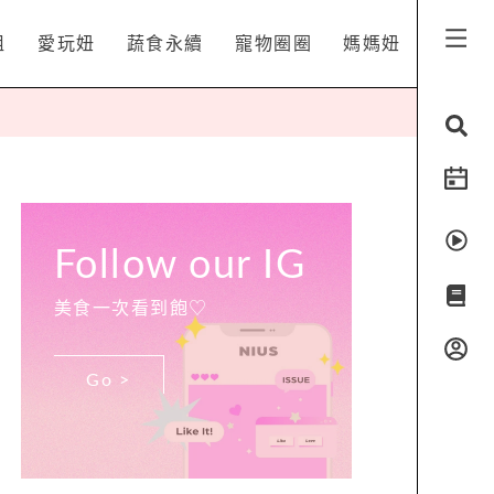
姐
愛玩妞
蔬食永續
寵物圈圈
媽媽妞
Follow our IG
美食一次看到飽♡
Go >