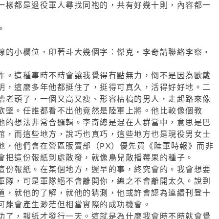
一樣都是退役軍人尋找同袍的，共有好幾十則，內容都一
。
線的小欄位，印著斗大幾個字：傑克‧李奇請聯絡李察‧
作。這種事時不時會讓我覺得有點無力，倒不是因為歐戴
明，這麼多年他都挺住了，挺得可真久，活得好好地。二
糟老頭了，一個又高又瘦、形容枯槁的男人，走起路來像
欲墜。任誰都看不出他竟然是陸軍上將。他比較像個教
他的想法非常合邏輯。李奇總是混在人群當中，意思是巴
館，而這些地方，說巧也真巧，這些地方也是現役男女士
地，他們會在營區販賣部（PX）優先買《陸軍時報》而非
會把這份報紙到處散發，就像鳥兒散播莓果的種子。
這份報紙。在某個地方，遲早的事，終究會的。我會想要
軍隊，可是軍隊絕不會離開你，總之不會離開太久。說到
道，就他的了解，就他的猜測，他或許會認為連續刊登十
可能會產生渺茫但相當實際的成功機會。
功了，報紙才發行一天。這就是為什麼我會時不時就會覺