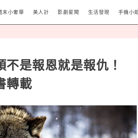
週末小奢華
美人計
影劇星聞
生活發現
手機小
頭不是報恩就是報仇！
書轉載