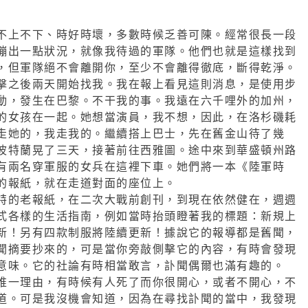
不上不下、時好時壞，多數時候乏善可陳。經常很長一段
蹦出一點狀況，就像我待過的軍隊。他們也就是這樣找到
，但軍隊絕不會離開你，至少不會離得徹底，斷得乾淨。
擊之後兩天開始找我。我在報上看見這則消息，是使用步
動，發生在巴黎。不干我的事。我遠在六千哩外的加州，
的女孩在一起。她想當演員，我不想，因此，在洛杉磯耗
走她的，我走我的。繼續搭上巴士，先在舊金山待了幾
波特蘭晃了三天，接著前往西雅圖。途中來到華盛頓州路
有兩名穿軍服的女兵在這裡下車。她們將一本《陸軍時
的報紙，就在走道對面的座位上。
特的老報紙，在二次大戰前創刊，到現在依然健在，週週
式各樣的生活指南，例如當時抬頭瞪著我的標題：新規上
新！另有四款制服將陸續更新！據說它的報導都是舊聞，
聞摘要抄來的，可是當你旁敲側擊它的內容，有時會發現
意味。它的社論有時相當敢言，訃聞偶爾也滿有趣的。
唯一理由，有時候有人死了而你很開心，或者不開心，不
道。可是我沒機會知道，因為在尋找訃聞的當中，我發現