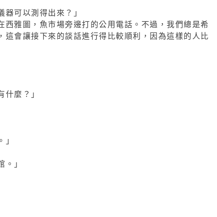
儀器可以測得出來？」
在西雅圖，魚市場旁邊打的公用電話。不過，我們總是希
，這會讓接下來的談話進行得比較順利，因為這樣的人比
」
」
有什麼？」
。」
館。」