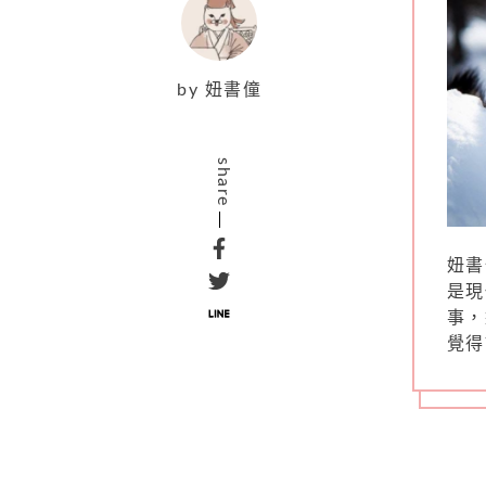
by
妞書僮
share
妞書
是現
事，
覺得