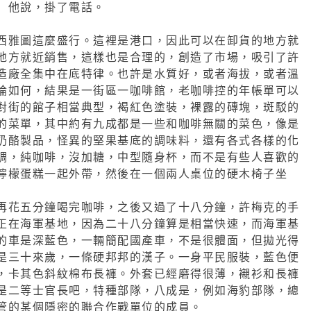
」他說，掛了電話。
西雅圖這麼盛行。這裡是港口，因此可以在卸貨的地方就
地方就近銷售，這樣也是合理的，創造了市場，吸引了許
造廠全集中在底特律。也許是水質好，或者海拔，或者溫
論如何，結果是一街區一咖啡館，老咖啡控的年帳單可以
對街的館子相當典型，褐紅色塗裝，裸露的磚塊，斑駁的
的菜單，其中約有九成都是一些和咖啡無關的菜色，像是
奶酪製品，怪異的堅果基底的調味料，還有各式各樣的化
調，純咖啡，沒加糖，中型隨身杯，而不是有些人喜歡的
檸檬蛋糕一起外帶，然後在一個兩人桌位的硬木椅子坐
再花五分鐘喝完咖啡，之後又過了十八分鐘，許梅克的手
正在海軍基地，因為二十八分鐘算是相當快速，而海軍基
的車是深藍色，一輛簡配國產車，不是很體面，但拋光得
是三十來歲，一條硬邦邦的漢子。一身平民服裝，藍色便
，卡其色斜紋棉布長褲。外套已經磨得很薄，襯衫和長褲
是二等士官長吧，特種部隊，八成是，例如海豹部隊，總
管的某個隱密的聯合作戰單位的成員。