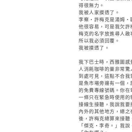
得很無力。
我被人家摸透了。
李察‧許梅克是湯姆‧
他很容易，可是我欠許
梅克的名字放進尋人啟
所以我必須回覆。
我被摸透了。
我下巴士時，西雅圖感
人消耗咖啡的量非常驚
到處可見，這點不合我
是魚市場旁邊有一個，
的免費專線號碼。你在
一條只在緊急時使用的
接線生接聽，我說我要
內外的其他地方，總之
後，許梅克總算來接聽
「傑克‧李奇。」我說