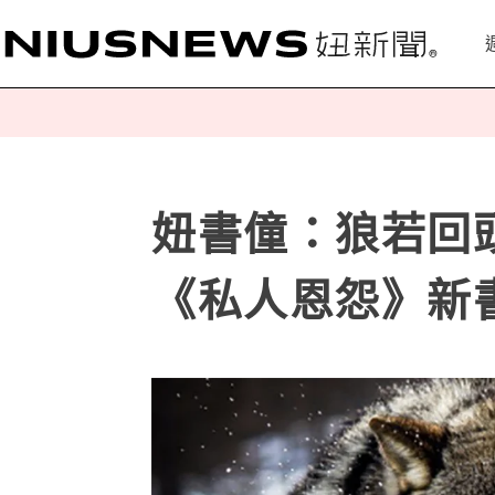
妞書僮：狼若回
《私人恩怨》新