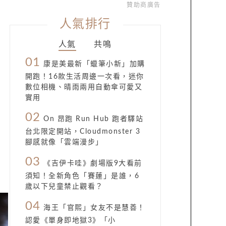
贊助商廣告
人氣排行
人氣
共鳴
01
康是美最新「蠟筆小新」加購
開跑！16款生活周邊一次看，迷你
數位相機、晴雨兩用自動傘可愛又
實用
02
On 昂跑 Run Hub 跑者驛站
台北限定開站，Cloudmonster 3
腳感就像「雲端漫步」
03
《吉伊卡哇》劇場版9大看前
須知！全新角色「賽蓮」是誰，6
歲以下兒童禁止觀看？
04
海王「官熙」女友不是慧善！
認愛《單身即地獄3》「小