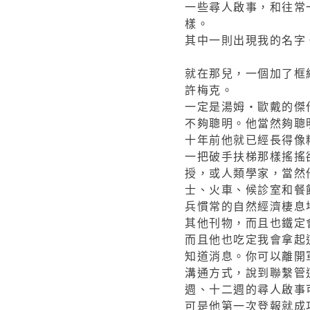
一些尋人啟事，和往常
樣。
其中一則出現我的名字
就在那兒，一個加了框
許梅克。
一定是湯姆‧歐戴的傑
不夠聰明。他當然夠聰
十年前他就已經長得像
一把破手扶梯那樣搖搖
授，或人類學家，當然
士、火車、候診室和餐
兵慣常的自然經濟棲息
其他刊物，而且也鐵定
而且他也吃定我會拿起
知道消息。你可以離開
溝通方式，說到聯繫管
週、十二週的尋人啟事
可是他第一次登報就成