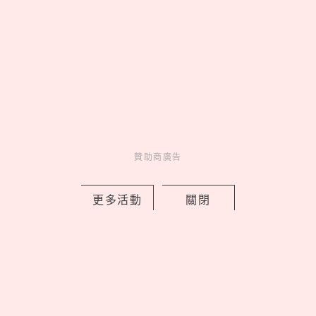
清心「貓貓蟲咖波」聯名回歸！限定紙
杯＋加價購周邊一次看，優多紅柚茶凍
新登場
by Noah
Fun
吃喝玩樂
1 days ago
贊助商廣告
更多活動
關閉
2026文博會10大必買IP推薦！WASABI