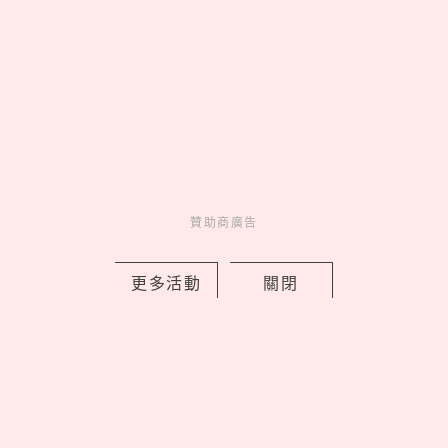
贊助商廣告
Love Dad！統一企業集團空運進口逾4
萬朵石斛蘭向天下爸爸致敬
更多活動
關閉
by 妞編輯
Novelty
新鮮事
2 days ago