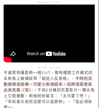
source:
youtube
source:
youtube
不過等到攝影師一喊CUT，暫時關閉工作模式的
玄彬馬上被捕捉到「超迷人反差萌」，
不時的活
動臉頰或抿嘴、可愛小表情超多，招牌酒窩更是
出來見客（笑）
，不到2分鐘的花絮影片一曝光馬
上引發暴動，粉絲紛紛留言：「太可愛了吧！」
「年紀是大叔但怎麼可以這麼帥」、「這必須收
藏～」