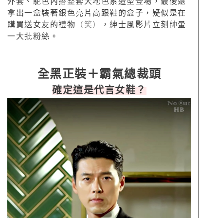
外套、駝色內搭整套大地色系造型登場，最後還
拿出一盒裝著銀色亮片高跟鞋的盒子，疑似是在
購買送女友的禮物
（笑）
，紳士風影片立刻帥暈
一大批粉絲。
全黑正裝＋霸氣總裁頭
確定這是代言女鞋？