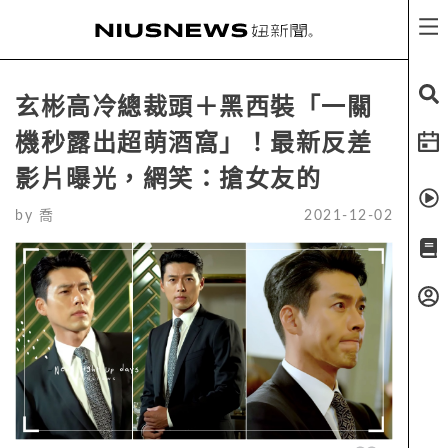
玄彬高冷總裁頭＋黑西裝「一關
機秒露出超萌酒窩」！最新反差
影片曝光，網笑：搶女友的
by
喬
2021-12-02