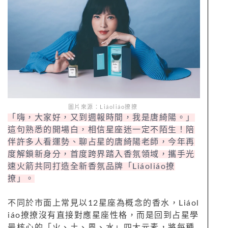
圖片來源：Liáoliáo撩撩
「嗨，大家好，又到週報時間，我是唐綺陽。」
這句熟悉的開場白，相信星座迷一定不陌生！陪
伴許多人看運勢、聊占星的唐綺陽老師，今年再
度解鎖新身分，首度跨界踏入香氛領域，攜手光
速火箭共同打造全新香氛品牌「Liáoliáo撩
撩」。
不同於市面上常見以12星座為概念的香水，Liáol
iáo撩撩沒有直接對應星座性格，而是回到占星學
最核心的「火、土、風、水」四大元素，將每種