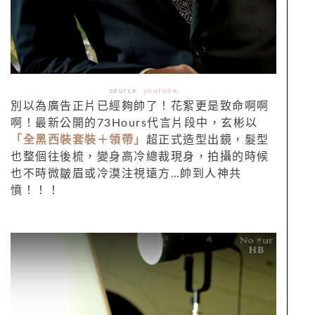
source:
youtube
別以為廣告正片已經夠帥了！花絮更是致命啊啊
啊！最新公開的73Hours代言片段中，玄彬以
「全黑西裝套裝＋領帶」
超正式造型出鏡，髮型
也整個往後梳，變身高冷總裁現身，拍攝的時候
也不時微皺眉或冷漠注視遠方…帥到人神共
憤！！！