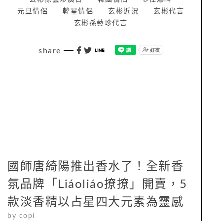
元旦情侶
韓星情侶
玄彬近況
玄彬代言
玄彬孫藝珍代言
share
國師唐綺陽推出香水了！全新香
氛品牌「Liáoliáo撩撩」開賣，5
款淡香精以占星四大元素為靈感
by
copi