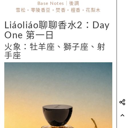
Base Notes｜後調
雪松・零陵香豆・焚香・檀香・花梨木
Liáoliáo聊聊香水2：Day
One 第一日
火象：牡羊座、獅子座、射
手座