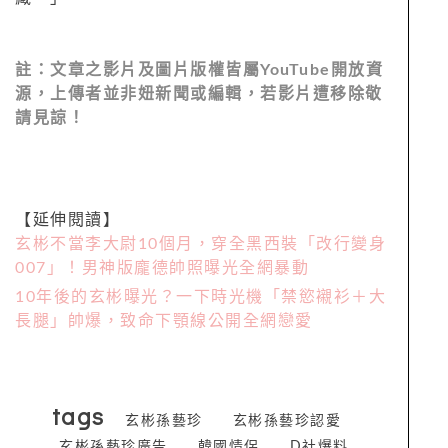
註：文章之影片及圖片版權皆屬
YouTube
開放資
源，上傳者並非妞新聞或編輯，若影片遭移除敬
請見諒！
【延伸閱讀】
玄彬不當李大尉10個月，穿全黑西裝「改行變身
007」！男神版龐德帥照曝光全網暴動
10年後的玄彬曝光？一下時光機「禁慾襯衫＋大
長腿」帥爆，致命下顎線公開全網戀愛
tags
玄彬孫藝珍
玄彬孫藝珍認愛
玄彬孫藝珍廣告
韓國情侶
D社爆料