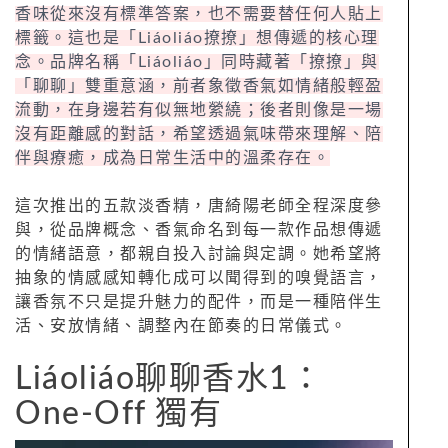
香味從來沒有標準答案，也不需要替任何人貼上
標籤。這也是「Liáoliáo撩撩」想傳遞的核心理
念。品牌名稱「Liáoliáo」同時藏著「撩撩」與
「聊聊」雙重意涵，前者象徵香氣如情緒般輕盈
流動，在身邊若有似無地縈繞；後者則像是一場
沒有距離感的對話，希望透過氣味帶來理解、陪
伴與療癒，成為日常生活中的溫柔存在。
這次推出的五款淡香精，唐綺陽老師全程深度參
與，從品牌概念、香氣命名到每一款作品想傳遞
的情緒語意，都親自投入討論與定調。她希望將
抽象的情感感知轉化成可以聞得到的嗅覺語言，
讓香氛不只是提升魅力的配件，而是一種陪伴生
活、安放情緒、調整內在節奏的日常儀式。
Liáoliáo聊聊香水1：
One-Off 獨有