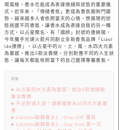
現風格，香水也能成為表達情緒與狀態的重要儀
式。近年來，「情緒香氛」更成為香氛圈熱門趨
勢，越來越多人會依照當天的心情、想展現的狀
態挑選不同香氣，讓香水成為表達自我的另一種
方式。以占星聞名、有「國師」封號的唐綺陽，
今年攜手光速火箭共同創立全新香氛品牌「Liáol
iáo撩撩」，以占星中的火、土、風、水四大元素
為靈感，推出5款淡香精，分別對應不同的人生狀
態，讓每天都能依照當下的自己選擇專屬香氣。
目錄
● 以占星四大元素為靈感！推出5款情緒能
量淡香精
● 不必對號入座！唐綺陽香水以四大元素選
香
● Liáoliáo聊聊香水1：One-Off 獨有
● Liáoliáo聊聊香水2：Day One 第一日