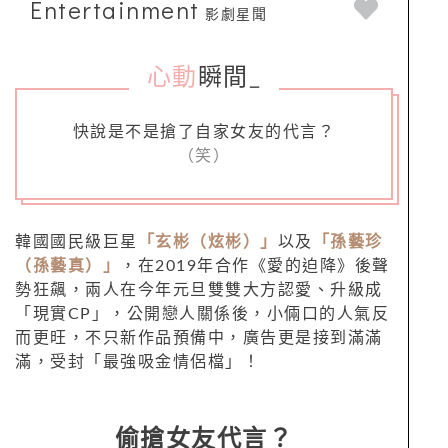
Entertainment
影劇星聞
心動
瞬間
_
快說是不是搶了自家女友的代言？
（笑）
韓國國民級巨星
「玄彬（炫彬）」
以及
「孫藝珍
（孫藝真）」
，在2019年合作《愛的迫降》後聲
勢狂飆，兩人在今年元旦雙雙大方認愛、升級成
「現實CP」，公開戀人關係後，小倆口的人氣反
而更旺，不只新作品預備中，廣告更是接到滿滿
滿，受封「最強吸金情侶檔」！
偷搶女友代言？