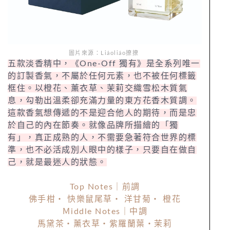
圖片來源：Liáoliáo撩撩
五款淡香精中，《One-Off 獨有》是全系列唯一
的訂製香氣，不屬於任何元素，也不被任何標籤
框住。以橙花、薰衣草、茉莉交織雪松木質氣
息，勾勒出溫柔卻充滿力量的東方花香木質調。
這款香氣想傳遞的不是迎合他人的期待，而是忠
於自己的內在節奏。就像品牌所描繪的「獨
有」，真正成熟的人，不需要急著符合世界的標
準，也不必活成別人眼中的樣子，只要自在做自
己，就是最迷人的狀態。
Top Notes｜前調
佛手柑・ 快樂鼠尾草・ 洋甘菊・ 橙花
Ｍiddle Notes｜中調
馬黛茶・薰衣草・紫羅蘭葉・茉莉