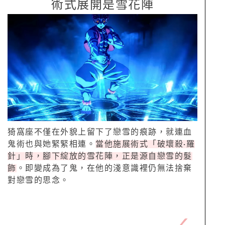
術式展開是雪花陣
猗窩座不僅在外貌上留下了戀雪的痕跡，就連血
鬼術也與她緊緊相連。
當他施展術式「破壞殺·羅
針」時，腳下綻放的雪花陣，正是源自戀雪的髮
飾
。即變成為了鬼，在他的淺意識裡仍無法捨棄
對戀雪的思念。