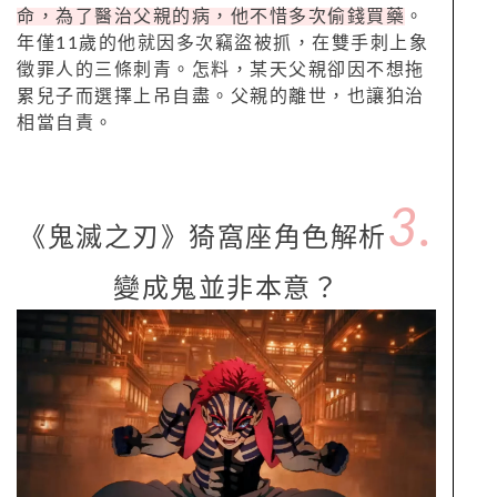
命，為了醫治父親的病，他不惜多次偷錢買藥
。
年僅11歲的他就因多次竊盜被抓，在雙手刺上象
徵罪人的三條刺青。怎料，某天父親卻因不想拖
累兒子而選擇上吊自盡。父親的離世，也讓狛治
相當自責。
3.
《鬼滅之刃》猗窩座角色解析
變成鬼並非本意？