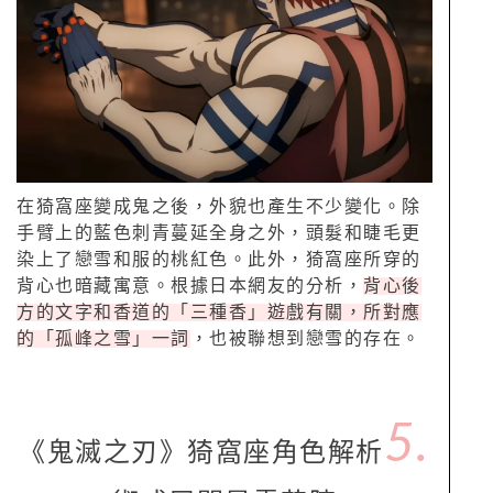
在猗窩座變成鬼之後，外貌也產生不少變化。除
手臂上的藍色刺青蔓延全身之外，頭髮和睫毛更
染上了戀雪和服的桃紅色。此外，猗窩座所穿的
背心也暗藏寓意。根據日本網友的分析，
背心後
方的文字和香道的「三種香」遊戲有關，所對應
的「孤峰之雪」一詞
，也被聯想到戀雪的存在。
5.
《鬼滅之刃》猗窩座角色解析