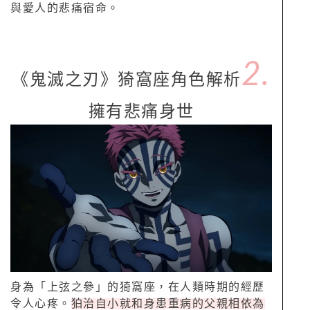
與愛人的悲痛宿命。
2.
《鬼滅之刃》猗窩座角色解析
擁有悲痛身世
身為「上弦之參」的猗窩座，在人類時期的經歷
令人心疼。
狛治自小就和身患重病的父親相依為