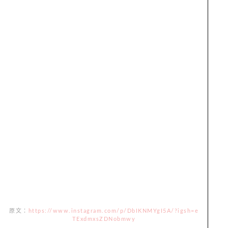
原文：
https://www.instagram.com/p/DbIKNMYgI5A/?igsh=e
TExdmxsZDNobmwy