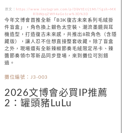
原文：
https://www.instagram.com/p/DbVtErJj1MI/?igsh=MX
RlbWpqZW94aGo1cw%3D%3D
今年文博會首推全新「B3K復古未來系列毛絨掛
件盲盒」，角色換上銀色太空裝、潮流墨鏡與耳
機造型，打造復古未來感，共推出8款角色（含隱
藏版），讓人忍不住想直接整套收藏。除了盲盒
之外，現場還有全新辣椒節奏毛絨限定吊卡、辣
醬節奏領巾等新品同步登場，來到攤位可別錯
過。
攤位編號：J3-003
2026文博會必買IP推薦
2：罐頭豬LuLu