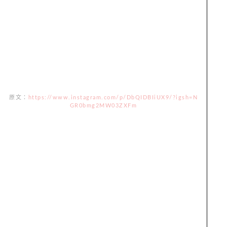
原文：
https://www.instagram.com/p/DbQIDBIiUX9/?igsh=N
GR0bmg2MW03ZXFm