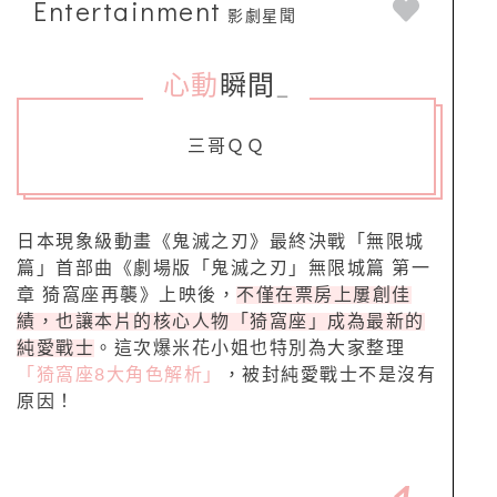
Entertainment
影劇星聞
心動
瞬間
_
三哥ＱＱ
日本現象級動畫《鬼滅之刃》最終決戰「無限城
篇」首部曲《劇場版「鬼滅之刃」無限城篇 第一
章 猗窩座再襲》上映後，
不僅在票房上屢創佳
績，也讓本片的核心人物「猗窩座」成為最新的
純愛戰士
。這次爆米花小姐也特別為大家整理
「猗窩座8大角色解析」
，被封純愛戰士不是沒有
原因！