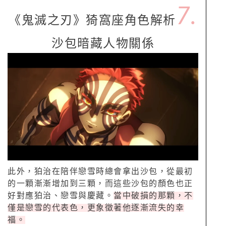
7.
《鬼滅之刃》猗窩座角色解析
沙包暗藏人物關係
此外，狛治在陪伴戀雪時總會拿出沙包，從最初
的一顆漸漸增加到三顆，而這些沙包的顏色也正
好對應狛治、戀雪與慶藏。
當中破損的那顆，不
僅是戀雪的代表色，更象徵著他逐漸流失的幸
福。