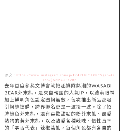
原文：
https://www.instagram.com/p/DbFxFblCTXh/?igsh=O
Tc5ZjA2MG41c2Rp
去年首度參與文博會就掀起排隊熱潮的WASABI
BEAR芥末熊，是來自韓國的人氣IP，以跩萌眼神
加上鮮明角色設定圈粉無數，每次推出新品都吸
引粉絲搶購，跨界聯名更是一波接一波。除了招
牌綠色芥末熊，還有喜歡甜點的粉芥末熊、最愛
熱狗的黃芥末熊，以及熱愛各種辣味、個性直率
的「毒舌代表」辣椒醬熊，每個角色都有各自的