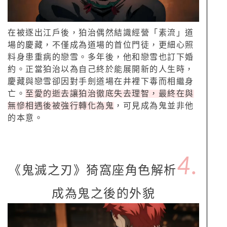
在被逐出江戶後，狛治偶然結識經營「素流」道
場的慶藏，不僅成為道場的首位門徒，更細心照
料身患重病的戀雪。多年後，他和戀雪也訂下婚
約。正當狛治以為自己終於能展開新的人生時，
慶藏與戀雪卻因對手劍道場在井裡下毒而相繼身
亡。
至愛的逝去讓狛治徹底失去理智，最終在與
無慘相遇後被強行轉化為鬼
，可見成為鬼並非他
的本意。
4.
《鬼滅之刃》猗窩座角色解析
成為鬼之後的外貌