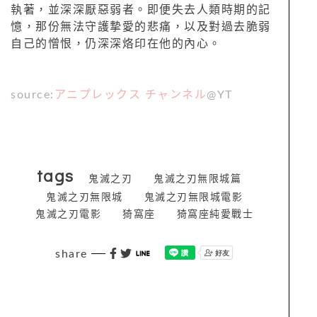
執著，並深深厭惡弱者。即便失去人類時期的記
憶，那份無法守護摯愛的悲痛，以及對過去脆弱
自己的憎恨，仍深深烙印在他的內心。
source:
アニプレックス チャンネル
@YT
tags
鬼滅之刃
鬼滅之刃無限城篇
鬼滅之刃無限城
鬼滅之刃無限城電影
鬼滅之刃電影
猗窩座
猗窩座純愛戰士
share