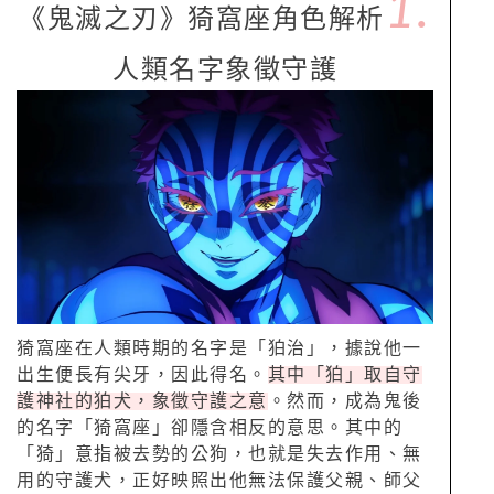
1.
《鬼滅之刃》猗窩座角色解析
人類名字象徵守護
猗窩座在人類時期的名字是「狛治」，據說他一
出生便長有尖牙，因此得名。
其中「狛」取自守
護神社的狛犬，象徵守護之意
。然而，成為鬼後
的名字「猗窩座」卻隱含相反的意思。其中的
「猗」意指被去勢的公狗，也就是失去作用、無
用的守護犬，正好映照出他無法保護父親、師父