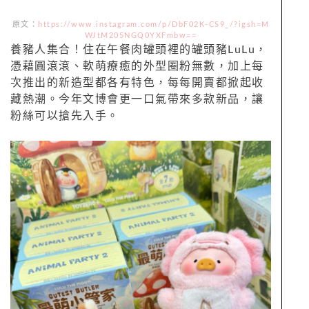
原文：
https://www.instagram.com/p/DbF02K-CS9_/?igsh=M
WJtM205NGQ0YXFmbw==
養豬人集合！住在午餐肉罐頭裡的罐頭豬LuLu，
憑藉圓滾滾、軟萌療癒的外型圈粉無數，加上每
次推出的新造型都各有特色，每每開賣都掀起收
藏熱潮。今年文博會更一口氣帶來多款新品，讓
粉絲可以搶先入手。