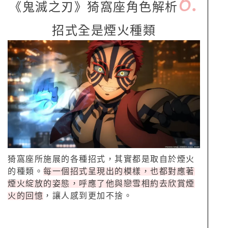
6.
《鬼滅之刃》猗窩座角色解析
招式全是煙火種類
猗窩座所施展的各種招式，其實都是取自於煙火
的種類。
每一個招式呈現出的模樣，也都對應著
煙火綻放的姿態，呼應了他與戀雪相約去欣賞煙
火的回憶
，讓人感到更加不捨。