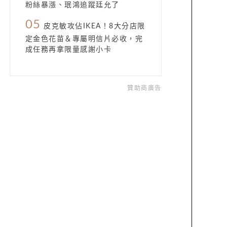
粉絲暴漲、珉鴻追蹤廷允了
05
皮克敏攻佔IKEA！8大分店限
定金色花苗＆專屬明信片必收，完
成任務再拿限量感謝小卡
贊助商廣告