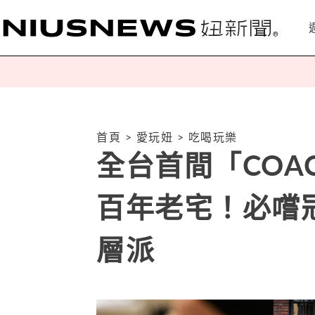
首頁
>
愛玩妞
>
吃喝玩樂
全台首間「COA
百年老宅！必嚐
層派