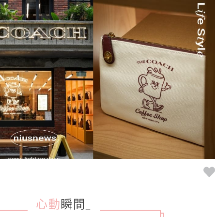
心動
瞬間
_