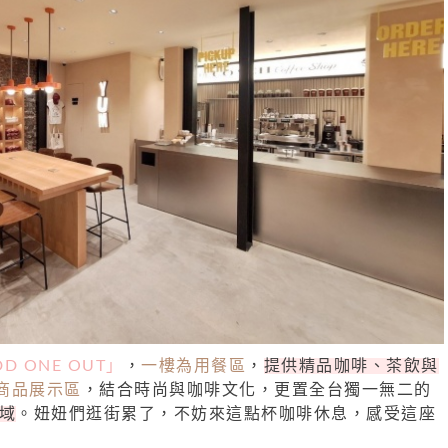
D ONE OUT」
，
一樓為用餐區
，
提供精品咖啡、茶飲與
商品展示區
，結合時尚與咖啡文化，更置全台獨一無二的
區域
。妞妞們逛街累了，不妨來這點杯咖啡休息，感受這座