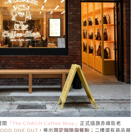
首間
「The COACH Coffee Shop」
正式插旗赤峰街老
ODD ONE OUT
，推出
限定咖啡與餐點
；二樓還有商品展