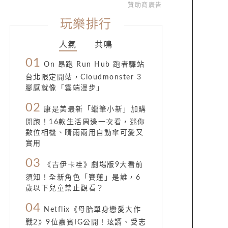
贊助商廣告
玩樂排行
人氣
共鳴
01
On 昂跑 Run Hub 跑者驛站
台北限定開站，Cloudmonster 3
腳感就像「雲端漫步」
02
康是美最新「蠟筆小新」加購
開跑！16款生活周邊一次看，迷你
數位相機、晴雨兩用自動傘可愛又
實用
03
《吉伊卡哇》劇場版9大看前
須知！全新角色「賽蓮」是誰，6
歲以下兒童禁止觀看？
04
Netflix《母胎單身戀愛大作
戰2》9位嘉賓IG公開！玹諝、受志