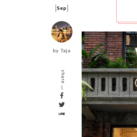
Sep
by
Taja
share