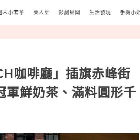
週末小奢華
美人計
影劇星聞
生活發現
手機小
CH咖啡廳」插旗赤峰街
冠軍鮮奶茶、滿料圓形千