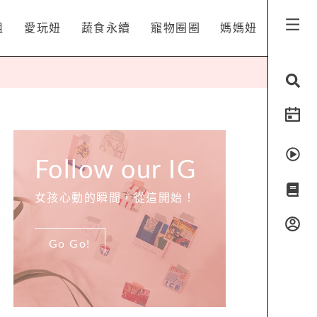
姐
愛玩妞
蔬食永續
寵物圈圈
媽媽妞
Follow our IG
女孩心動的瞬間，從這開始！
Go Go!