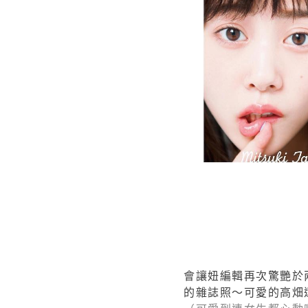
會讓妞編輯再次驚艷於
的雜誌照～可愛的高畑