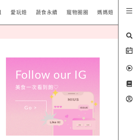
姐
愛玩妞
蔬食永續
寵物圈圈
媽媽妞
Follow our IG
美食一次看到飽♡
Go >