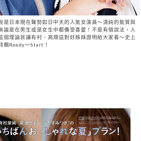
說是日本現在聲勢如日中天的人氣女演員～清純的氣質與
無論是在男生或是女生中都備受喜愛！不是有個說法，人
這個理論就讓有村、高畑這對好姊妹證明給大家看～史上
Ready～Start！