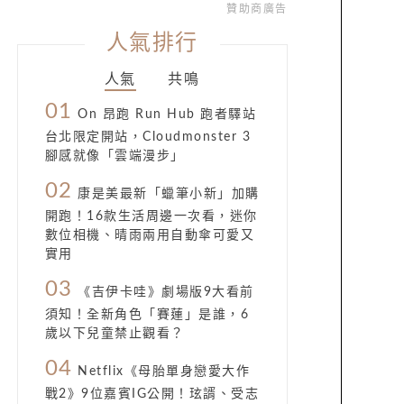
贊助商廣告
人氣排行
人氣
共鳴
01
On 昂跑 Run Hub 跑者驛站
台北限定開站，Cloudmonster 3
腳感就像「雲端漫步」
02
康是美最新「蠟筆小新」加購
開跑！16款生活周邊一次看，迷你
數位相機、晴雨兩用自動傘可愛又
實用
03
《吉伊卡哇》劇場版9大看前
須知！全新角色「賽蓮」是誰，6
歲以下兒童禁止觀看？
04
Netflix《母胎單身戀愛大作
戰2》9位嘉賓IG公開！玹諝、受志