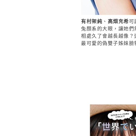
有村架純
、
高畑充希
可
兔顏系的大眼，讓她們
相處久了會越長越像？
最可愛的偽雙子姊妹臉特輯