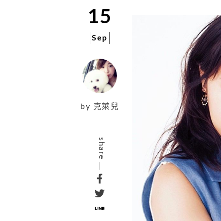
15
Sep
by
克萊兒
share