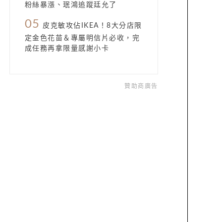
粉絲暴漲、珉鴻追蹤廷允了
05
皮克敏攻佔IKEA！8大分店限
定金色花苗＆專屬明信片必收，完
成任務再拿限量感謝小卡
贊助商廣告