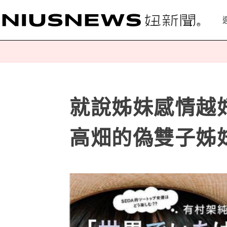
就說姊妹感情越
高畑的偽雙子姊