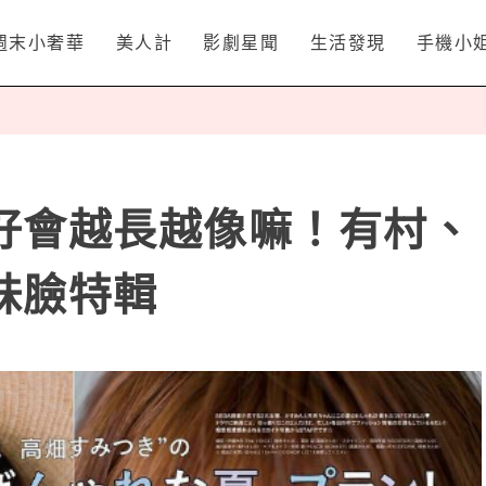
週末小奢華
美人計
影劇星聞
生活發現
手機小
好會越長越像嘛！有村、
妹臉特輯