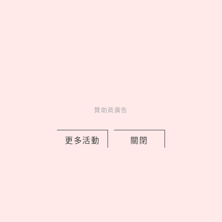
妞活動
_
贊助商廣告
MORE
更多活動
關閉
贊助商廣告
贊助商廣告
人氣排行
人氣
共鳴
01
On 昂跑 Run Hub 跑者驛站