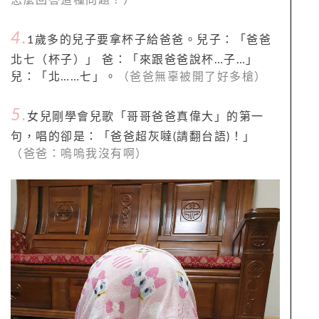
4.
1歲多的兒子要拿杯子給爸爸。兒子：「爸爸
北七（杯子）」 爸：「來跟爸爸說杯…子…」
兒：「北……七」。
（爸爸無辜被開了好多槍）
5.
女兒剛學會兒歌「哥哥爸爸真偉大」的第一
句，唱的卻是：「爸爸超灰噠(請翻台語)！」
（爸爸：嗚嗚我沒有啊）