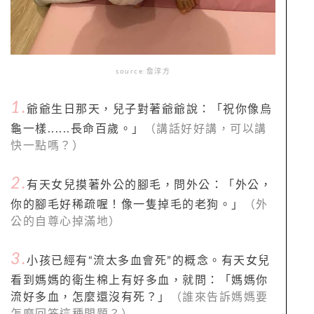
source:詹淳方
1.
爺爺生日那天，兒子對著爺爺說：「祝你像烏
龜一樣......長命百歲。」
（講話好好講，可以講
快一點嗎？）
2.
有天女兒摸著外公的腳毛，問外公：「外公，
你的腳毛好稀疏喔！像一隻掉毛的老狗。」
（外
公的自尊心掉滿地）
3.
小孩已經有“流太多血會死”的概念。有天女兒
看到媽媽的衛生棉上有好多血，就問：「媽媽你
流好多血，怎麼還沒有死？」
（誰來告訴媽媽要
怎麼回答這種問題？）