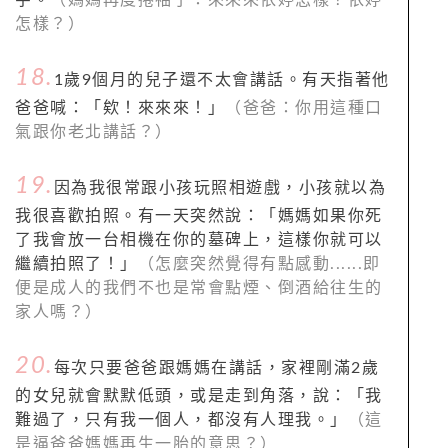
字。
（媽媽再度捲袖子：來來來依婷怎樣？依婷
怎樣？）
18.
1歲9個月的兒子還不太會講話。有天指著他
爸爸喊：「欸！來來來！」
（爸爸：你用這種口
氣跟你老北講話？）
19.
因為我很常跟小孩玩照相遊戲，小孩就以為
我很喜歡拍照。有一天突然說：「媽媽如果你死
了我會放一台相機在你的墓碑上，這樣你就可以
繼續拍照了！」
（怎麼突然覺得有點感動......即
便是成人的我們不也是常會點煙、倒酒給往生的
家人嗎？）
20.
每次只要爸爸跟媽媽在講話，家裡剛滿2歲
的女兒就會默默低頭，或是走到角落，說：「我
難過了，只有我一個人，都沒有人理我。」
（這
是逼爸爸媽媽再生一胎的意思？）