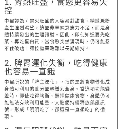
1. 胃熱旺盛，食慾更容易失
控
中醫認為，胃火旺盛的人容易對甜食、精緻澱粉
產生強烈渴望，這並非單純意志力不足，而是身
體持續發出的生理訊號。因此，即使知道要先吃
菜、再吃蛋白質，當食慾突然湧現時，仍可能忍
不住破功，讓控糖策略難以長期維持。
2. 脾胃運化失衡，吃得健康
也容易一直餓
中醫所說的「脾主運化」，指的是將食物轉化成
身體可利用的養分並輸送到全身。當這項功能變
差時，即使吃得均衡、選擇健康食物，身體仍可
能無法有效利用能量，大腦便持續釋放飢餓訊
號，形成「明明吃了，卻還是一直想吃」的循
環。