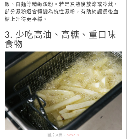
飯、白麵等精緻澱粉。若是煮熟後放涼或冷藏，
部分澱粉還會轉變為抗性澱粉，有助於讓餐後血
糖上升得更平穩。
3. 少吃高油、高糖、重口味
食物
圖片來源：
pexels