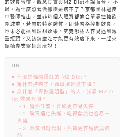
的飲食習慣，觀念其實與MZ Diet不謀而合。 不
過，為什麼照著做卻還是瘦不了？京都堂林冠良
中醫師指出，並非每個人體質都適合單靠控糖飲
食減重，若屬於特定體質，即使嚴格控制飲食，
也未必能達到理想效果。究竟哪些人容易遇到減
重瓶頸？又該怎麼吃才能更有效瘦下來？一起來
聽聽專業醫師怎麼說！
目錄
● 什麼是韓國爆紅的 MZ Diet？
● 為什麼控糖了，體重還是沒下降？
● 為什麼「胃熱濕阻型」的人，光靠 MZ D
iet 效果有限？
└ 1. 胃熱旺盛，食慾更容易失控
└ 2. 脾胃運化失衡，吃得健康也容易一
直餓
└ 3. 濕氣阻礙代謝，熱量更容易變成脂
肪