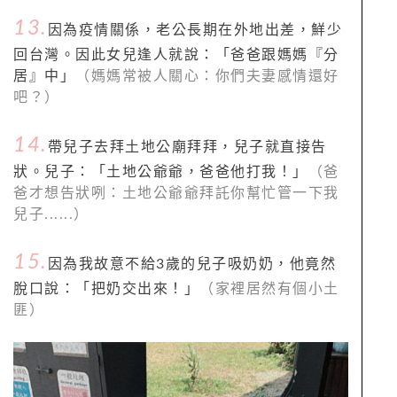
13.
因為疫情關係，老公長期在外地出差，鮮少
回台灣。因此女兒逢人就說：「爸爸跟媽媽『分
居』中」
（媽媽常被人關心：你們夫妻感情還好
吧？）
14.
帶兒子去拜土地公廟拜拜，兒子就直接告
狀。兒子：「土地公爺爺，爸爸他打我！」
（爸
爸才想告狀咧：土地公爺爺拜託你幫忙管一下我
兒子......）
15.
因為我故意不給3歲的兒子吸奶奶，他竟然
脫口說：「把奶交出來！」
（家裡居然有個小土
匪）