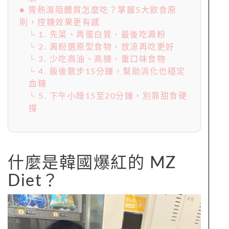
● 胃熱濕阻體質怎麼吃？掌握5大飲食原
則，控糖效果更有感
└ 1. 先菜、再蛋白質、最後吃澱粉
└ 2. 澱粉選原型食物，放涼再吃更好
└ 3. 少吃高油、高糖、重口味食物
└ 4. 飯後散步15分鐘，幫助消化也穩定
血糖
└ 5. 下午小睡15至20分鐘，別靠甜食硬
撐
什麼是韓國爆紅的 MZ
Diet？