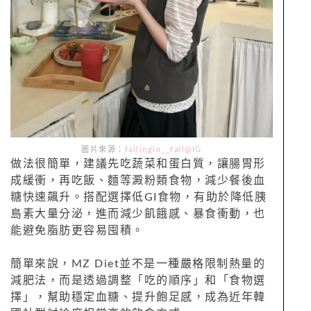
圖片來源：
fallingin__fall@IG
做法很簡單，建議先吃蔬菜和蛋白質，讓腸胃形
成緩衝，再吃飯、麵等澱粉類食物，減少餐後血
糖快速飆升。搭配選擇低GI食物，有助於降低胰
島素大量分泌，進而減少飢餓感、暴食衝動，也
能避免脂肪更容易囤積。
簡單來說，MZ Diet並不是一種嚴格限制熱量的
減肥法，而是透過調整「吃的順序」和「食物選
擇」，幫助穩定血糖、提升飽足感，成為近年韓