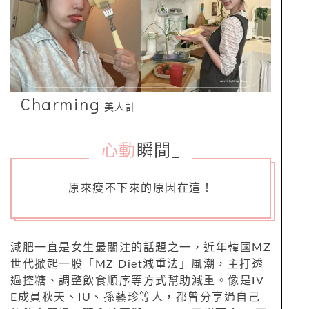
Charming
美人計
心動
瞬間
_
原來瘦不下來的原因在這！
減肥一直是女生最關注的話題之一，近年韓國MZ
世代掀起一股「MZ Diet減重法」風潮，主打透
過控糖、調整飲食順序等方式幫助減重。像是IV
E成員秋天、IU、孫藝珍等人，都曾分享過自己