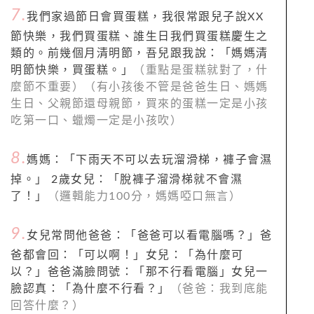
7.
我們家過節日會買蛋糕，我很常跟兒子說XX
節快樂，我們買蛋糕、誰生日我們買蛋糕慶生之
類的。前幾個月清明節，吾兒跟我說：「媽媽清
明節快樂，買蛋糕。」
（重點是蛋糕就對了，什
麼節不重要）（有小孩後不管是爸爸生日、媽媽
生日、父親節還母親節，買來的蛋糕一定是小孩
吃第一口、蠟燭一定是小孩吹
）
8.
媽媽：「下雨天不可以去玩溜滑梯，褲子會濕
掉。」 2歲女兒：「脫褲子溜滑梯就不會濕
了！」
（邏輯能力100分，媽媽啞口無言）
9.
女兒常問他爸爸：「爸爸可以看電腦嗎？」爸
爸都會回：「可以啊！」女兒：「為什麼可
以？」爸爸滿臉問號：「那不行看電腦」女兒一
臉認真：「為什麼不行看？」
（爸爸：我到底能
回答什麼？）