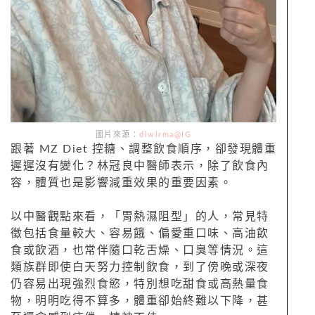
圖片來源：
dlwlrma@IG
跟著 MZ Diet 控糖、調整飲食順序，卻發現體重
遲遲沒有變化？林冠良中醫師表示，除了飲食內
容，體質也是影響減重效果的重要因素。
以中醫觀點來看，「胃熱濕阻型」的人，常見特
徵包括食量較大、容易餓、偏愛重口味、高油飲
食或飲酒，也常伴隨口乾舌燥、口臭等情況。這
類族群即使白天努力控制飲食，到了傍晚或深夜
仍容易出現強烈食慾，特別想吃甜食或高熱量食
物，明明吃得不算多，體重卻始終難以下降，甚