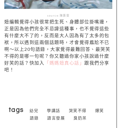
source:陳惠雯
妞編輯覺得小孩很常把生死、身體部位掛嘴邊，
正是因為他們完全不忌諱這種事，也不覺得這些
有什麼大不了的，反而是大人因為有了太多的包
袱，所以遇到這兩個話題時，才會覺得尷尬不已
啊～以上20句語錄，大家覺得最難回答、最哭笑
不得的是哪一句呢？你又聽過你家小孩說過什麼
好笑的話？快加入
「媽媽妞真心話」
跟我們分享
吧！
tags
幼兒
學講話
哭笑不得
爆笑
語錄
語言發展
臭奶呆