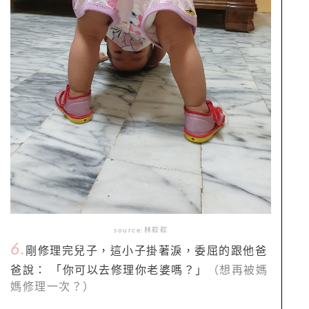
source:林粽粽
6.
剛修理完兒子，這小子掛著淚，委屈的跟他爸
爸說： 「你可以去修理你老婆嗎？」
（想再被媽
媽修理一次？）