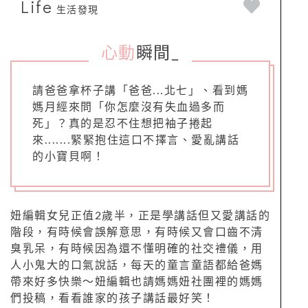
Life
生活發現
心動
瞬間
_
請爸爸拿杯子講「爸爸...北七」、看到媽
媽月經來問「你怎麼沒有失血過多而
死」？真的是忍不住想把袖子捲起
來.......緊緊抱住這口不擇言、愛亂講話
的小寶貝啊！
妞編輯女兒正值2歲半，正是學講話但又愛講話的
階段，有時候會誤解意思，有時候又會口齒不清
臭乳呆，有時候因為還不懂明確的社交禮儀，用
人小鬼大的口氣說話，每天的童言童語都給爸媽
帶來好多快樂～妞編輯也請媽媽妞社團裡的媽媽
們投稿，看看誰家的孩子講話最好笑！