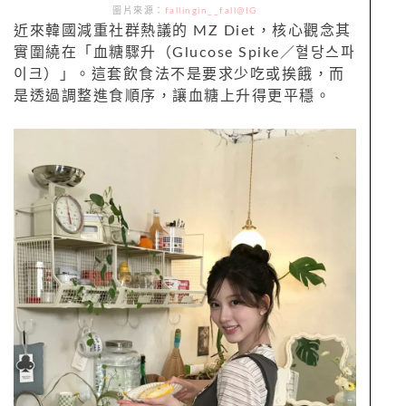
圖片來源：
fallingin__fall@IG
近來韓國減重社群熱議的 MZ Diet，核心觀念其
實圍繞在「血糖驟升（Glucose Spike／혈당스파
이크）」。這套飲食法不是要求少吃或挨餓，而
是透過調整進食順序，讓血糖上升得更平穩。