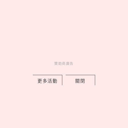
女孩心動的瞬間，從這開始！
Go Go!
贊助商廣告
妞活動
_
更多活動
關閉