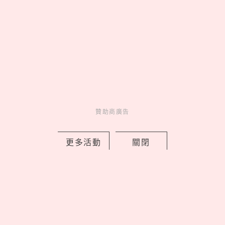
ALUXE「小熊維尼100週年」聯名婚
戒，把蜂蜜光暈與友情化作鑽石承諾
by 妞編輯
Charming
美人計
1 days ago
贊助商廣告
更多活動
關閉