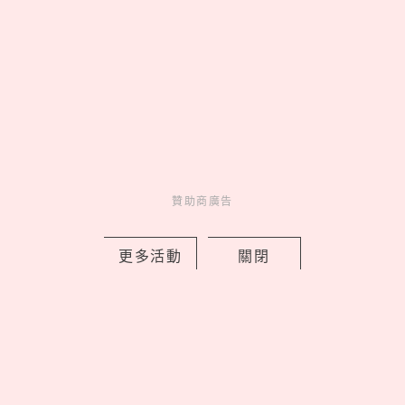
來點生活新靈感
妞新聞YT訂起來！
走起 >
贊助商廣告
更多活動
關閉
妞活動
_