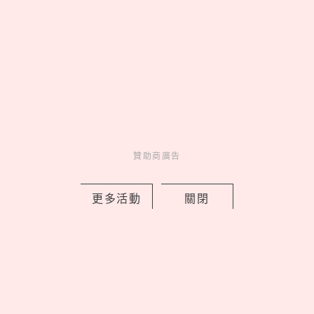
人氣排行
人氣
共鳴
01
On 昂跑 Run Hub 跑者驛站
台北限定開站，Cloudmonster 3
腳感就像「雲端漫步」
02
康是美最新「蠟筆小新」加購
開跑！16款生活周邊一次看，迷你
數位相機、晴雨兩用自動傘可愛又
贊助商廣告
實用
03
《吉伊卡哇》劇場版9大看前
更多活動
關閉
須知！全新角色「賽蓮」是誰，6
歲以下兒童禁止觀看？
04
海王「官熙」女友不是慧善！
認愛《單身即地獄3》「小
Jennie」，2年前雙人籃球早有端
倪？