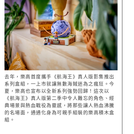
去年，樂高首度攜手《航海王》真人版影集推出
系列盒組，一上市就讓無數海賊迷為之瘋狂。今
夏，樂高也宣布以全新系列強勢回歸！這次以
《航海王》真人版第二季中令人難忘的角色、經
典場景與熱血戰役為靈感，將那些讓人熱血沸騰
的名場面，通通化身為可親手組裝的樂高積木盒
組。