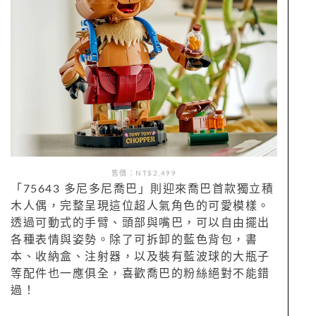
售價：NT$2,499
「75643 多尼多尼喬巴」則迎來喬巴首款獨立積
木人偶，完整呈現這位超人氣角色的可愛模樣。
透過可動式的手臂、頭部與嘴巴，可以自由擺出
各種表情與姿勢。除了可拆卸的藍色背包，書
本、收納盒、注射器，以及裝有藍波球的大瓶子
等配件也一應俱全，喜歡喬巴的粉絲絕對不能錯
過！