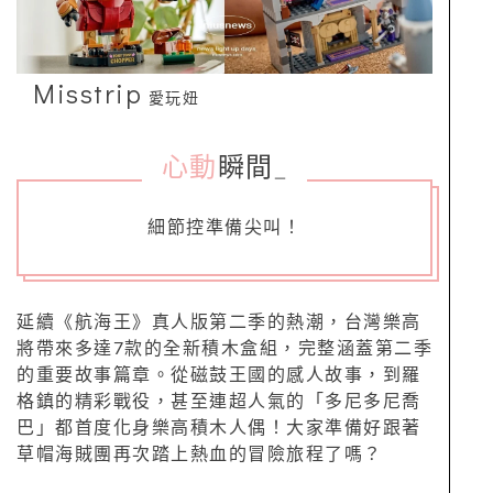
Misstrip
愛玩妞
心動
瞬間
_
細節控準備尖叫！
延續《航海王》真人版第二季的熱潮，台灣樂高
將帶來多達7款的全新積木盒組，完整涵蓋第二季
的重要故事篇章。從磁鼓王國的感人故事，到羅
格鎮的精彩戰役，甚至連超人氣的「多尼多尼喬
巴」都首度化身樂高積木人偶！大家準備好跟著
草帽海賊團再次踏上熱血的冒險旅程了嗎？