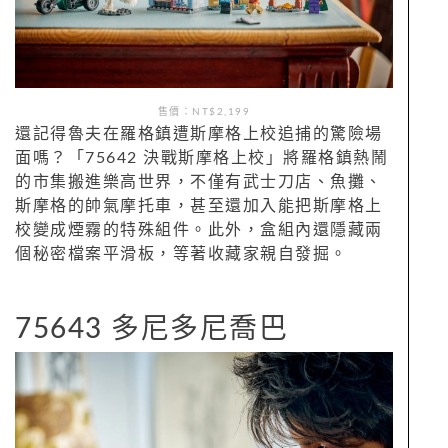
售價：NT$2,199
還記得魯夫在羅格鎮遭斯摩格上校追捕的驚險場
面嗎？「75642 決戰斯摩格上校」將羅格鎮熱鬧
的市集搬進樂高世界，不僅有武士刀店、魚攤、
斯摩格的帥氣摩托車，甚至還加入能把斯摩格上
校變成煙霧的特殊組件。此外，盒組內還隱藏兩
個秘密檔案平滑板，等著收藏家親自發掘。
75643 多尼多尼喬巴