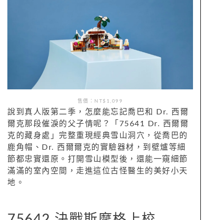
售價：NT$1,099
說到真人版第二季，怎麼能忘記喬巴和 Dr. 西爾
爾克那段催淚的父子情呢？「75641 Dr. 西爾爾
克的藏身處」完整重現經典雪山洞穴，從喬巴的
鹿角帽、Dr. 西爾爾克的實驗器材，到壁爐等細
節都忠實還原。打開雪山模型後，還能一窺細節
滿滿的室內空間，走進這位古怪醫生的美好小天
地。
75642 決戰斯摩格上校