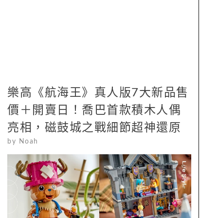
樂高《航海王》真人版7大新品售
價＋開賣日！喬巴首款積木人偶
亮相，磁鼓城之戰細節超神還原
by
Noah