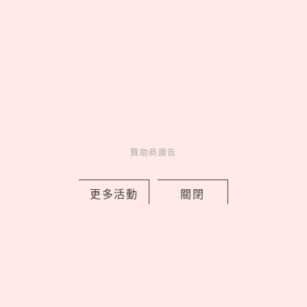
數位相機、晴雨兩用自動傘可愛又
實用
03
《吉伊卡哇》劇場版9大看前
須知！全新角色「賽蓮」是誰，6
歲以下兒童禁止觀看？
04
Netflix《母胎單身戀愛大作
戰2》9位嘉賓IG公開！玹諝、受志
粉絲暴漲、珉鴻追蹤廷允了
贊助商廣告
05
皮克敏攻佔IKEA！8大分店限
定金色花苗＆專屬明信片必收，完
更多活動
關閉
成任務再拿限量感謝小卡
latest news
_