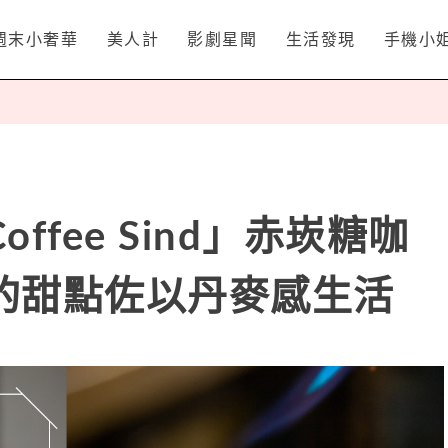
週末小奢華
美人計
影劇星聞
生活發現
手機小
ffee Sind」赤崁糖咖
的甜點佐以丹麥感生活