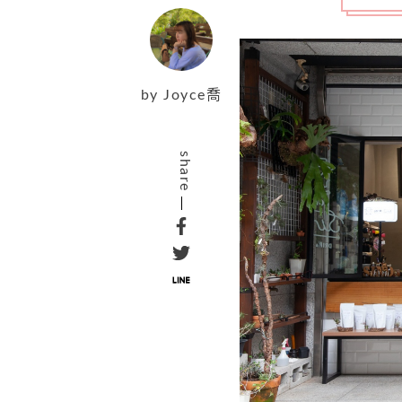
by
Joyce喬
share