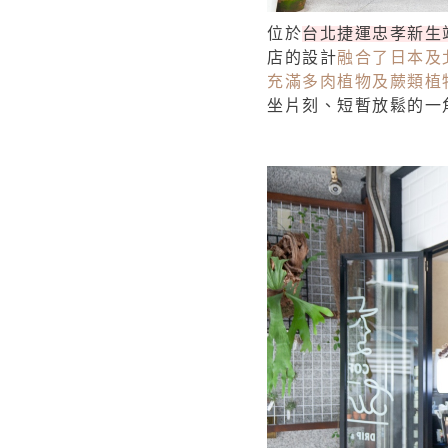
位於
台北捷運忠孝新生
店的設計
融合了日本及
充滿多肉植物及蕨類植
坐片刻、短暫放鬆的一