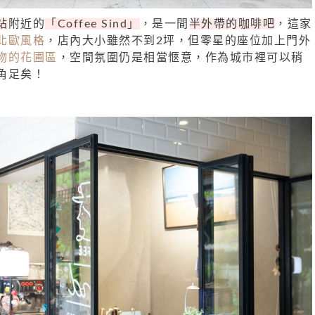
站
附近的
「Coffee Sind」
，是一間
半外帶的咖啡吧
，這家
北歐風格
，店內大小雖然不到2坪，但零星的座位加上門外
物的花圃區
，空間氛圍仍是相當愜意，作為城市裡可以稍
角足矣！