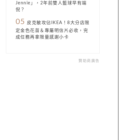
Jennie」，2年前雙人籃球早有端
倪？
05
皮克敏攻佔IKEA！8大分店限
定金色花苗＆專屬明信片必收，完
成任務再拿限量感謝小卡
贊助商廣告