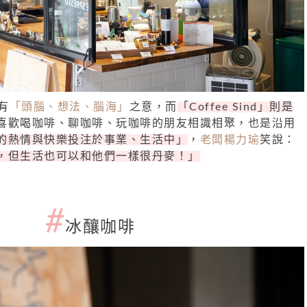
有
「頭腦、想法、腦海」
之意，而
「Coffee Sind」則是
喜歡喝咖啡、聊咖啡、玩咖啡的朋友相識相聚，也是沿用
的熱情與快樂投注於事業、生活中」
，
老闆楊力瑜
笑說：
，但生活也可以和他們一樣很丹麥！」
#
冰釀咖啡