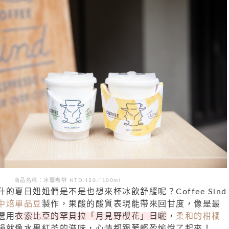
商品名稱：冰釀咖啡 NTD.120／100ml
的夏日妞妞們是不是也想來杯冰飲舒緩呢？Coffee Sind
中焙單品豆
製作，果酸的酸質表現能帶來回甘度，像是最
選用
衣索比亞的罕貝拉「月見野櫻花」日曬
，
柔和的柑橘
韻就像水果紅茶的滋味，心情都跟著輕盈愉悅了起來！