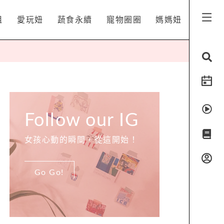
姐
愛玩妞
蔬食永續
寵物圈圈
媽媽妞
Follow our IG
女孩心動的瞬間，從這開始！
Go Go!