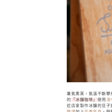
暑氣熏蒸，氣溫不斷攀升
的
「冰釀咖啡」
使用
淺
近店家製作冰釀的豆子
酸調
加上
花香氣息
，餘