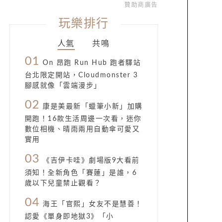
贊助商廣告
玩樂排行
人氣
共鳴
01
On 昂跑 Run Hub 跑者驛站
台北限定開站，Cloudmonster 3
腳感就像「雲端漫步」
02
康是美最新「蠟筆小新」加購
開跑！16款生活周邊一次看，迷你
數位相機、晴雨兩用自動傘可愛又
實用
03
《吉伊卡哇》劇場版9大看前
須知！全新角色「賽蓮」是誰，6
歲以下兒童禁止觀看？
04
海王「官熙」女友不是慧善！
認愛《單身即地獄3》「小