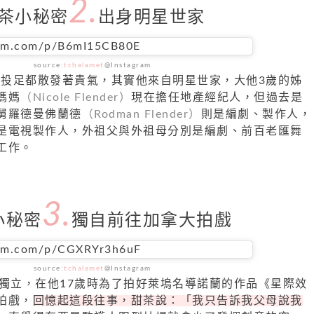
2.
茶小秘密
出身明星世家
ram.com/p/B6mI15CB80E
source:
tchalamet
@Instagram
舉手投足都散發著貴氣，其實他來自明星世家，大他3歲的姊
媽媽
（Nicole Flender）
現在擔任地產經紀人，但過去是
舅羅德曼佛蘭德
（Rodman Flender）
則是編劇、製作人，
是電視製作人，外祖父與外祖母分別是編劇、前百老匯舞
工作。
3.
小秘密
獨自前往加拿大拍戲
ram.com/p/CGXRYr3h6uF
source:
tchalamet
@Instagram
格獨立，在他17歲時為了拍好萊塢名導諾蘭的作品《星際效
拍戲，
回憶起這段往事，甜茶說：「我只告訴我父母說我