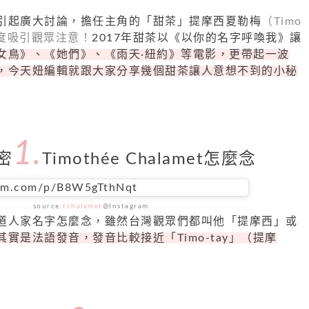
引起廣大討論，擔任主角的「甜茶」提摩西夏勒梅
（Timo
）又再度吸引觀眾注意！
2017年甜茶以《以你的名字呼喚我》讓
女鳥》、《她們》、《雨天·紐約》等電影，更帶起一波
，今天妞編輯就跟大家分享幾個甜茶讓人意想不到的小秘
1.
密
Timothée Chalamet怎麼念
ram.com/p/B8W5gTthNqt
source:
tchalamet
@Instagram
道人家名字怎麼念，雖然台灣觀眾們都叫他「提摩西」或
實是法語發音，發音比較接近「Timo-tay」（提摩