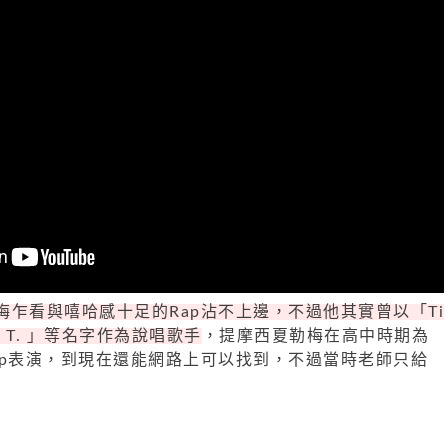
乍看與嘻哈感十足的Rap沾不上邊，不過他其實曾以「Ti
my T. 」等名字作為說唱歌手
，提摩西夏勒梅在高中時期為
ap表演，到現在還能網路上可以找到，不過當時老師只給