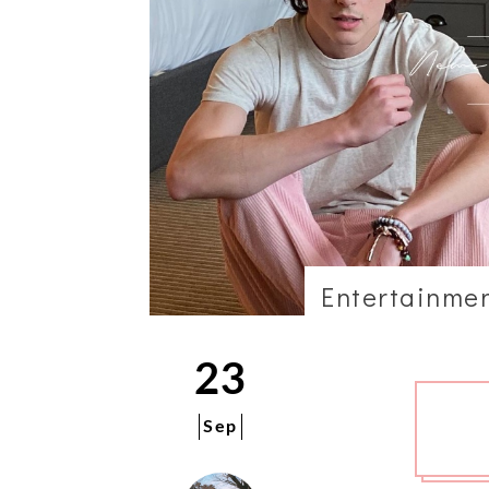
Entertainme
23
Sep