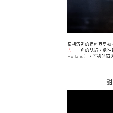
長相清秀的提摩西夏勒
人」
一角的試鏡，還進
Holland）
，不過時隔
甜