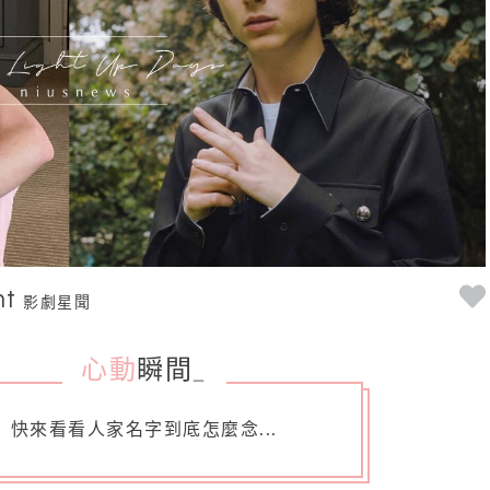
nt
影劇星聞
心動
瞬間
_
快來看看人家名字到底怎麼念...