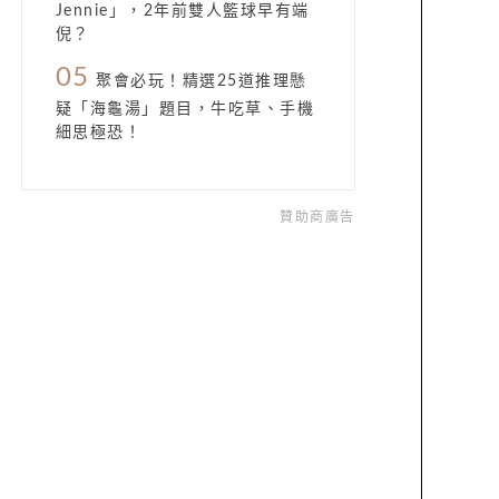
Jennie」，2年前雙人籃球早有端
倪？
05
聚會必玩！精選25道推理懸
疑「海龜湯」題目，牛吃草、手機
細思極恐！
贊助商廣告