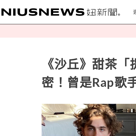
《沙丘》甜茶「
密！曾是Rap歌