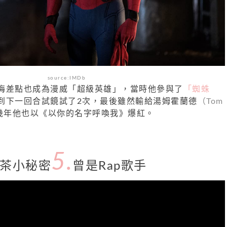
source:IMDb
梅差點也成為漫威「超級英雄」，當時他參與了
「蜘蛛
到下一回合試鏡試了2次，最後雖然輸給湯姆霍蘭德
（Tom
幾年他也以《以你的名字呼喚我》爆紅。
5.
茶小秘密
曾是Rap歌手