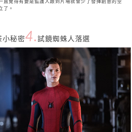
一直覺得有要是監護人跟到片場就會少了發揮創意的空
立了。
4.
茶小秘密
試鏡蜘蛛人落選