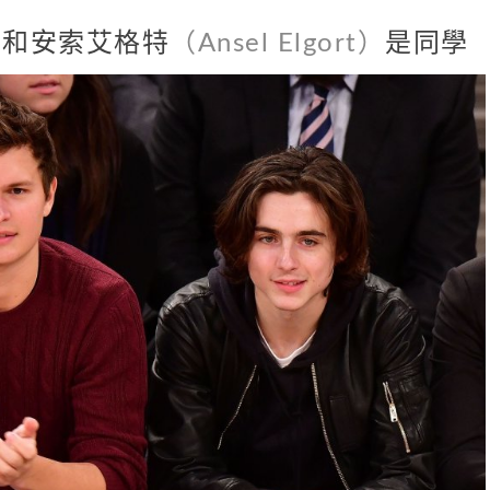
.
和安索艾格特
（Ansel Elgort）
是同學