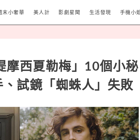
週末小奢華
美人計
影劇星聞
生活發現
手機小
提摩西夏勒梅」10個小秘
手、試鏡「蜘蛛人」失敗