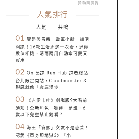
贊助商廣告
人氣排行
人氣
共鳴
01
康是美最新「蠟筆小新」加購
開跑！16款生活周邊一次看，迷你
數位相機、晴雨兩用自動傘可愛又
實用
02
On 昂跑 Run Hub 跑者驛站
台北限定開站，Cloudmonster 3
腳感就像「雲端漫步」
03
《吉伊卡哇》劇場版9大看前
須知！全新角色「賽蓮」是誰，6
歲以下兒童禁止觀看？
04
海王「官熙」女友不是慧善！
認愛《單身即地獄3》「小