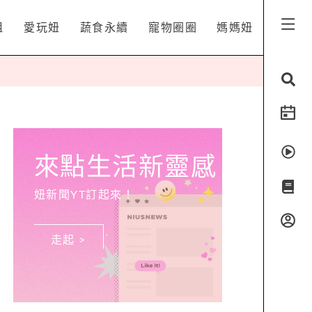
姐
愛玩妞
蔬食永續
寵物圈圈
媽媽妞
來點生活新靈感
妞新聞YT訂起來！
走起 >