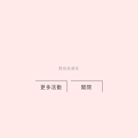
新北早餐店「只給SJ始源停車」！馬總
贊助商廣告
本尊「親臨打卡發脆」，喊話：常常幫
我換照片
更多活動
關閉
by 喬
Celebrity
名人在幹嘛
19 hours ago