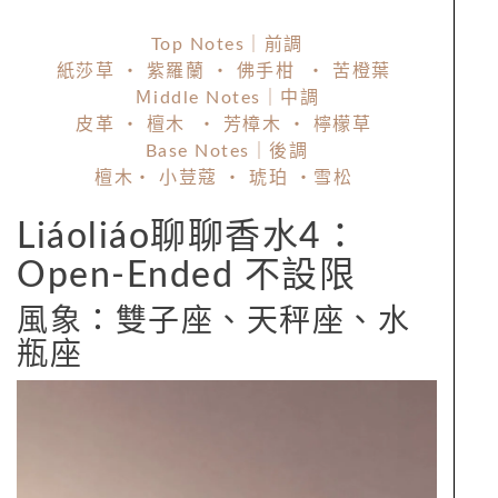
Top Notes｜前調
紙莎草 ・ 紫羅蘭 ・ 佛手柑 ・ 苦橙葉
Ｍiddle Notes｜中調
皮革 ・ 檀木 ・ 芳樟木 ・ 檸檬草
Base Notes｜後調
檀木・ 小荳蔻 ・ 琥珀 ・雪松
Liáoliáo聊聊香水4：
Open-Ended 不設限
風象：雙子座、天秤座、水
瓶座