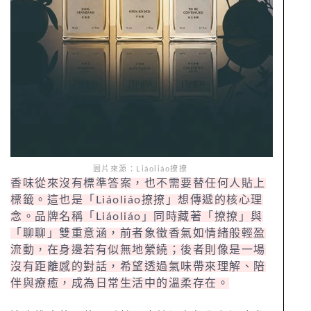
圖片來源：Liáoliáo撩撩
香味從來沒有標準答案，也不需要替任何人貼上
標籤。這也是「Liáoliáo撩撩」想傳遞的核心理
念。品牌名稱「Liáoliáo」同時藏著「撩撩」與
「聊聊」雙重意涵，前者象徵香氣如情緒般輕盈
流動，在身邊若有似無地縈繞；後者則像是一場
沒有距離感的對話，希望透過氣味帶來理解、陪
伴與療癒，成為日常生活中的溫柔存在。