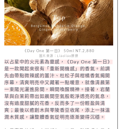
《Day One 第一日》 50ml NT.2,880
圖片來源：Liáoliáo撩撩
以占星中的火元素為靈感，《Day One 第一日》
是一款聞起來很有「重新開機感」的香氣。前調
先由帶點微辣感的薑汁、杜松子與柑橘香氣揭開
序幕，清爽明亮中又藏著一點暖意，就像清晨第
一束陽光灑進房間，瞬間喚醒精神。接著，岩蘭
草與白茉莉帶出如晨間空氣般乾淨透亮的氣息，
沒有過度甜膩的花香，反而多了一份輕盈與清
爽；最後以癒創木與零陵香豆收尾，添上一抹溫
潤木質感，讓整體香氣從明亮逐漸變得沉穩。