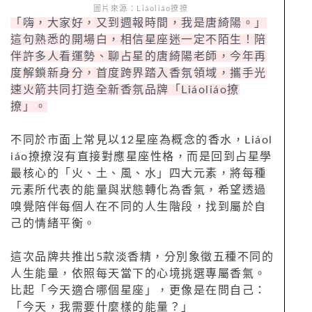
圖片來源：Liáoliáo撩撩
「嗨，大家好，又到週報時間，我是唐綺陽。」
這句熟悉的開場白，相信星座迷一定不陌生！陪
伴許多人看運勢、聊占星的唐綺陽老師，今年再
度解鎖新身分，首度跨界踏入香氛領域，攜手光
速火箭共同打造全新香氛品牌「Liáoliáo撩
撩」。
不同於市面上常見以12星座為概念的香水，Liáol
iáo撩撩沒有直接對應星座性格，而是回到占星學
最核心的「火、土、風、水」四大元素，將每種
元素所代表的能量與狀態轉化為香氣，希望透過
嗅覺陪伴每個人在不同的人生階段，找到屬於自
己的情緒平衡。
這次品牌共推出5款淡香精，分別象徵五種不同的
人生能量，依照每天當下的心境挑選專屬香氣。
比起「今天適合哪個星座」，更像是在問自己：
「今天，我需要什麼樣的能量？」