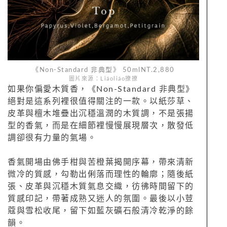
《Non-Standard 非典型》 50mlNT.2,880
圖片來源：Liáoliáo撩撩
如果你偏愛木質香，《Non-Standard 非典型》
絕對是這系列裡很值得關注的一款。以紙莎草、
皮革與檀木堆疊出沉穩溫潤的木質調，不是張揚
型的香氣，而是在細節裡慢慢展現層次，散發低
調卻很有力量的氣場。
香氣開場由佛手柑與苦橙葉揭開序幕，帶來清新
微冷的質感，勾勒出俐落而理性的輪廓；隨後紙
張、皮革與沉穩木質氣息交織，彷彿時間留下的
質感印記，帶著成熟又迷人的氛圍。最後以小荳
蔻與雪松收尾，留下如藍灰礦石般清冷乾淨的餘
韻。