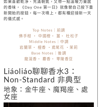
如果喜歡乾淨、充滿朝氣，又帶一點溫暖力量感
的香味，《Day One 第一日》就像替自己按下重
新開始的按鈕，每一次噴上，都有種迎接新一天
的儀式感。
Top Notes｜前調
佛手柑 ・ 中國橙・ 薑・ 杜松子
Ｍiddle Notes｜中調
岩蘭草・ 檀香 ・鳶尾花 ・茉莉
Base Notes｜後調
龍涎香・ 麝香・ 零陵香豆
Liáoliáo聊聊香水3：
Non-Standard 非典型
地象：金牛座、魔羯座、處
女座