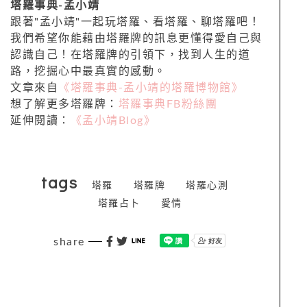
塔羅事典-孟小靖
跟著"孟小靖"一起玩塔羅、看塔羅、聊塔羅吧！
我們希望你能藉由塔羅牌的訊息更懂得愛自己與
認識自己！在塔羅牌的引領下，找到人生的道
路，挖掘心中最真實的感動。
文章來自
《塔羅事典-孟小靖的塔羅博物館》
想了解更多塔羅牌：
塔羅事典FB粉絲團
延伸閱讀：
《孟小靖Blog》
tags
塔羅
塔羅牌
塔羅心測
塔羅占卜
愛情
share