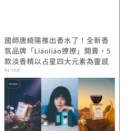
國師唐綺陽推出香水了！全新香
氛品牌「Liáoliáo撩撩」開賣，5
款淡香精以占星四大元素為靈感
by
copi