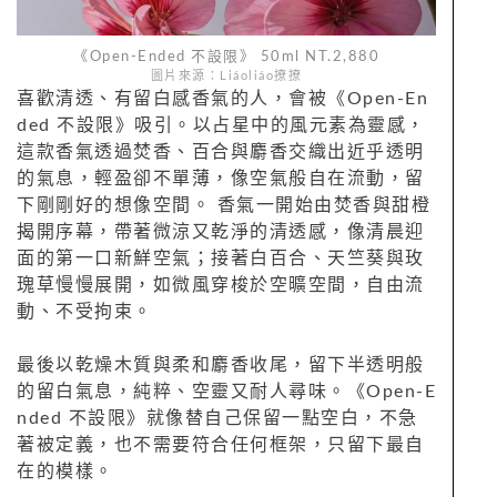
《Open-Ended 不設限》 50ml NT.2,880
圖片來源：Liáoliáo撩撩
喜歡清透、有留白感香氣的人，會被《Open-En
ded 不設限》吸引。以占星中的風元素為靈感，
這款香氣透過焚香、百合與麝香交織出近乎透明
的氣息，輕盈卻不單薄，像空氣般自在流動，留
下剛剛好的想像空間。 香氣一開始由焚香與甜橙
揭開序幕，帶著微涼又乾淨的清透感，像清晨迎
面的第一口新鮮空氣；接著白百合、天竺葵與玫
瑰草慢慢展開，如微風穿梭於空曠空間，自由流
動、不受拘束。
最後以乾燥木質與柔和麝香收尾，留下半透明般
的留白氣息，純粹、空靈又耐人尋味。《Open-E
nded 不設限》就像替自己保留一點空白，不急
著被定義，也不需要符合任何框架，只留下最自
在的模樣。