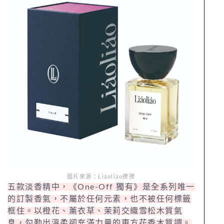
圖片來源：Liáoliáo撩撩
五款淡香精中，《One-Off 獨有》是全系列唯一
的訂製香氣，不屬於任何元素，也不被任何標籤
框住。以橙花、薰衣草、茉莉交織雪松木質氣
息，勾勒出溫柔卻充滿力量的東方花香木質調。