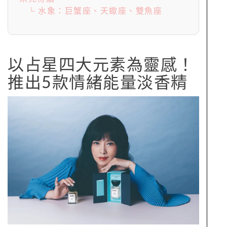
└ 水象：巨蟹座、天蠍座、雙魚座
以占星四大元素為靈感！
推出5款情緒能量淡香精