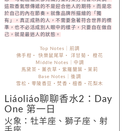
這款香氣想傳遞的不是迎合他人的期待，而是忠
於自己的內在節奏。就像品牌所描繪的「獨
有」，真正成熟的人，不需要急著符合世界的標
準，也不必活成別人眼中的樣子，只要自在做自
己，就是最迷人的狀態。
Top Notes｜前調
佛手柑・ 快樂鼠尾草・ 洋甘菊・ 橙花
Ｍiddle Notes｜中調
馬黛茶・薰衣草・紫羅蘭葉・茉莉
Base Notes｜後調
雪松・零陵香豆・焚香・檀香・花梨木
Liáoliáo聊聊香水2：Day
One 第一日
火象：牡羊座、獅子座、射
手座