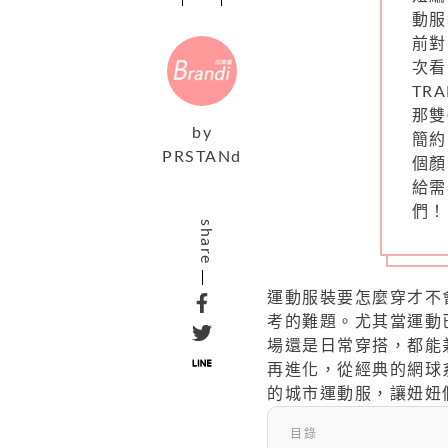
動服
前對
次看
TR
那雙
by
簡約
PRSTANd
個顏
給需
們！
share
運動服裝要怎麼穿才不
考的難題。尤其當運動
場還是日常穿搭，都能
再進化，從經典的網球
的城市運動服，讓妞妞
目錄