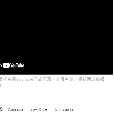
權皆屬YouTube開放資源，上傳者並非妞新聞或編輯，
！
s
Amazon
Joy Ride
Christmas