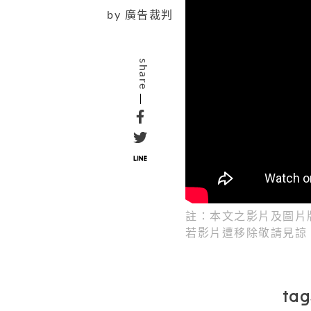
by
廣告裁判
share
註：本文之影片及圖片版
若影片遭移除敬請見諒
tag