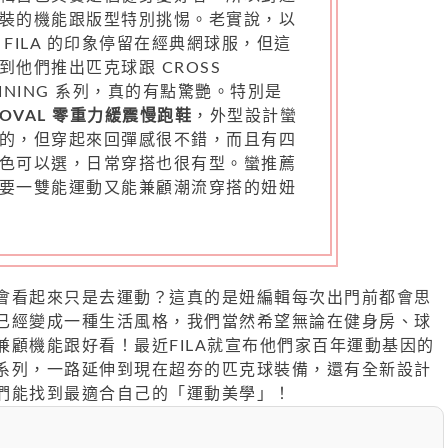
裝的機能跟版型特別挑惕。老實說，以
 FILA 的印象停留在經典網球服，但這
到他們推出匹克球跟 CROSS
AINING 系列，真的有點驚艷。特別是
OVAL 零重力緩震慢跑鞋
，外型設計蠻
的，但穿起來回彈感很不錯，而且有四
色可以選，日常穿搭也很有型。蠻推薦
要一雙能運動又能兼顧潮流穿搭的妞妞
會看起來只是去運動？這真的是妞編輯每次出門前都會思
已經變成一種生活風格，我們當然希望無論在健身房、球
兼顧機能跟好看！最近FILA就宣布他們家百年運動基因的
系列，一路延伸到現在超夯的匹克球裝備，還有全新設計
們能找到最適合自己的「運動美學」！