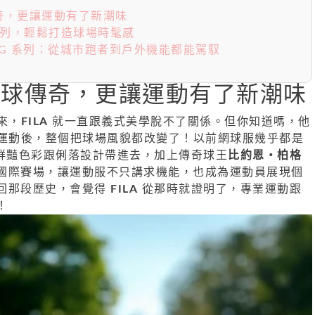
球傳奇，更讓運動有了新潮味
系列，輕鬆打造球場時髦感
INING 系列：從城市跑者到戶外機能都能駕馭
球傳奇，更讓運動有了新潮味
以來，
FILA
就一直跟義式美學脫不了關係。但你知道嗎，他
網球運動後，整個把球場風貌都改變了！以前網球服幾乎都是
鮮豔色彩跟俐落設計帶進去，加上傳奇球王
比約恩・柏格
國際賽場，讓運動服不只講求機能，也成為運動員展現個
回那段歷史，會覺得
FILA
從那時就證明了，專業運動跟
！