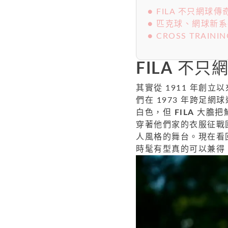
● FILA 不只網
● 匹克球、網球新
● CROSS TRA
FILA
不只網
其實從 1911 年創立
們在 1973 年跨足
白色，但
FILA
大膽把
穿著他們家的衣服征戰
人風格的舞台。現在看
時髦有型真的可以兼得