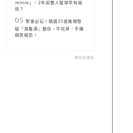
Jennie」，2年前雙人籃球早有端
倪？
05
聚會必玩！精選25道推理懸
疑「海龜湯」題目，牛吃草、手機
細思極恐！
贊助商廣告