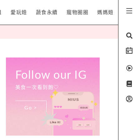
姐
愛玩妞
蔬食永續
寵物圈圈
媽媽妞
Follow our IG
美食一次看到飽♡
Go >