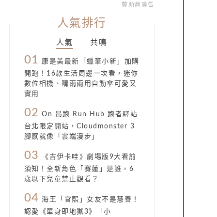
贊助商廣告
人氣排行
人氣
共鳴
01
康是美最新「蠟筆小新」加購
開跑！16款生活周邊一次看，迷你
數位相機、晴雨兩用自動傘可愛又
實用
02
On 昂跑 Run Hub 跑者驛站
台北限定開站，Cloudmonster 3
腳感就像「雲端漫步」
03
《吉伊卡哇》劇場版9大看前
須知！全新角色「賽蓮」是誰，6
歲以下兒童禁止觀看？
04
海王「官熙」女友不是慧善！
認愛《單身即地獄3》「小