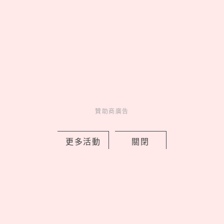
樂高《航海王》真人版7大新品售價＋開
賣日！喬巴首款積木人偶亮相，磁鼓城
之戰細節超神還原
by Noah
Fun
吃喝玩樂
1 days ago
贊助商廣告
更多活動
關閉
ALUXE「小熊維尼100週年」聯名婚