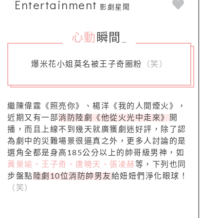
Entertainment
影劇星聞
心動
瞬間
_
爆米花小姐莫名被王子奇圈粉
（笑）
繼陳偉霆《照亮你》、楊洋《我的人間煙火》，
近期又有一部
消防陸劇《他從火光中走來》
開
播，而且上線不到幾天就廣獲劇迷好評，除了認
為劇中的災難場景很逼真之外，更多人討論的是
選角全都是身高185公分以上的帥哥級男神，如
黃景瑜、王子奇、唐曉天、張凌赫
等，下列也同
步盤點
陸劇10位消防帥男友
給妞妞們淨化眼球！
（笑）