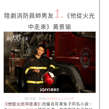
1.
陸劇消防員帥男友
《他從火光
中走來》黃景瑜
圖片來源：微博@
电视剧他从火光中走来
《他從火光中走來》
改編自耳東兔子同名小說，