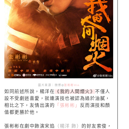
圖片來源：微博@
张彬彬Vin
如同前述所說，楊洋在
《我的人間煙火》
不僅人
設不受劇迷喜愛，就連演技也被認為過於油膩，
相比之下，友情出演的
「張彬彬」
反而演技和顏
值都更勝於他。
張彬彬在劇中飾演宋焰
（楊洋 飾）
的好友索俊，