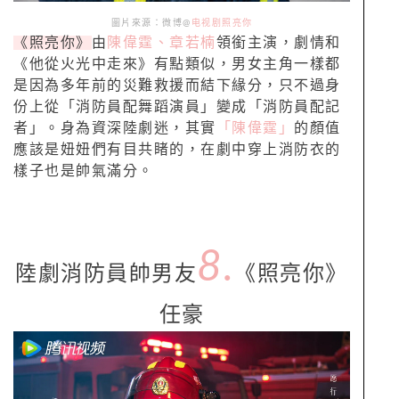
圖片來源：微博@
电视剧照亮你
《照亮你》
由
陳偉霆、章若楠
領銜主演，劇情和
《他從火光中走來》有點類似，男女主角一樣都
是因為多年前的災難救援而結下緣分，只不過身
份上從「消防員配舞蹈演員」變成「消防員配記
者」。身為資深陸劇迷，其實
「陳偉霆」
的顏值
應該是妞妞們有目共睹的，在劇中穿上消防衣的
樣子也是帥氣滿分。
8.
陸劇消防員帥男友
《照亮你》
任豪