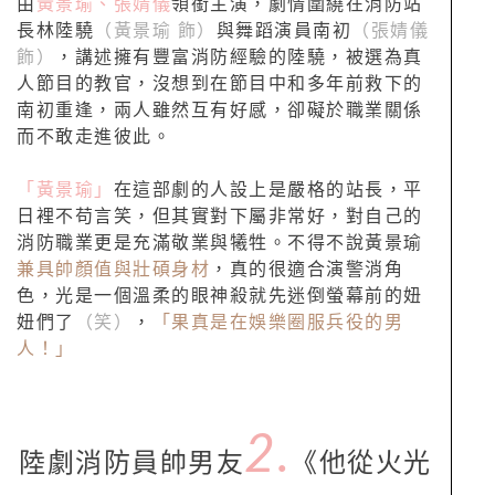
由
黃景瑜、張婧儀
領銜主演，劇情圍繞在消防站
長林陸驍
（黃景瑜 飾）
與舞蹈演員南初
（張婧儀
飾）
，講述擁有豐富消防經驗的陸驍，被選為真
人節目的教官，沒想到在節目中和多年前救下的
南初重逢，兩人雖然互有好感，卻礙於職業關係
而不敢走進彼此。
「黃景瑜」
在這部劇的人設上是嚴格的站長，平
日裡不苟言笑，但其實對下屬非常好，對自己的
消防職業更是充滿敬業與犧牲。不得不說黃景瑜
兼具帥顏值與壯碩身材
，真的很適合演警消角
色，光是一個溫柔的眼神殺就先迷倒螢幕前的妞
妞們了
（笑）
，
「果真是在娛樂圈服兵役的男
人！」
2.
陸劇消防員帥男友
《他從火光