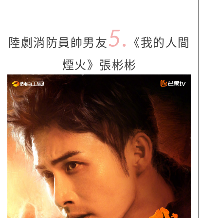
5.
陸劇消防員帥男友
《我的人間
煙火》張彬彬