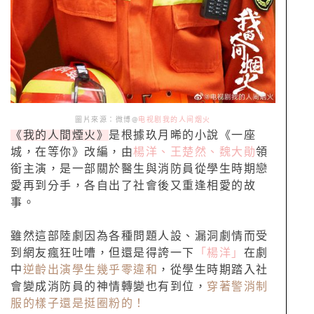
圖片來源：微博@
电视剧我的人间烟火
《我的人間煙火》
是根據玖月晞的小說《一座
城，在等你》改編，由
楊洋、王楚然、魏大勛
領
銜主演，是一部關於醫生與消防員從學生時期戀
愛再到分手，各自出了社會後又重逢相愛的故
事。
雖然這部陸劇因為各種問題人設、漏洞劇情而受
到網友瘋狂吐嘈，但還是得誇一下
「楊洋」
在劇
中
逆齡出演學生幾乎零違和
，從學生時期踏入社
會變成消防員的神情轉變也有到位，
穿著警消制
服的樣子還是挺圈粉的！