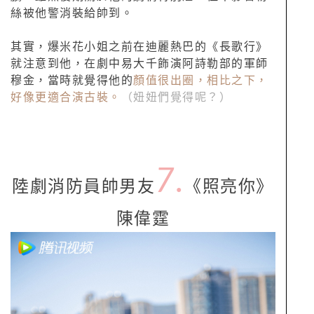
絲被他警消裝給帥到。
其實，爆米花小姐之前在迪麗熱巴的《長歌行》
就注意到他，在劇中易大千飾演阿詩勒部的軍師
穆金，當時就覺得他的
顏值很出圈，相比之下，
好像更適合演古裝。
（妞妞們覺得呢？）
7.
陸劇消防員帥男友
《照亮你》
陳偉霆