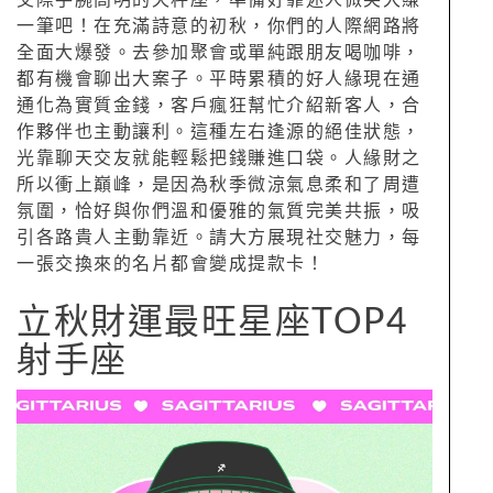
交際手腕高明的天秤座，準備好靠迷人微笑大賺
一筆吧！在充滿詩意的初秋，你們的人際網路將
全面大爆發。去參加聚會或單純跟朋友喝咖啡，
都有機會聊出大案子。平時累積的好人緣現在通
通化為實質金錢，客戶瘋狂幫忙介紹新客人，合
作夥伴也主動讓利。這種左右逢源的絕佳狀態，
光靠聊天交友就能輕鬆把錢賺進口袋。人緣財之
所以衝上巔峰，是因為秋季微涼氣息柔和了周遭
氛圍，恰好與你們溫和優雅的氣質完美共振，吸
引各路貴人主動靠近。請大方展現社交魅力，每
一張交換來的名片都會變成提款卡！
立秋財運最旺星座TOP4
射手座