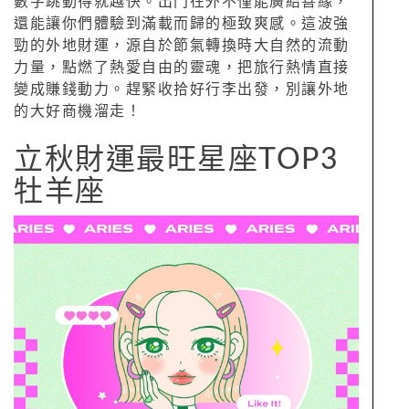
數字跳動得就越快。出門在外不僅能廣結善緣，
還能讓你們體驗到滿載而歸的極致爽感。這波強
勁的外地財運，源自於節氣轉換時大自然的流動
力量，點燃了熱愛自由的靈魂，把旅行熱情直接
變成賺錢動力。趕緊收拾好行李出發，別讓外地
的大好商機溜走！
立秋財運最旺星座TOP3
牡羊座