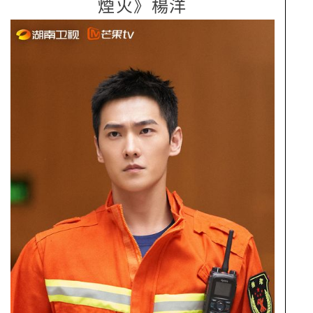
煙火》楊洋