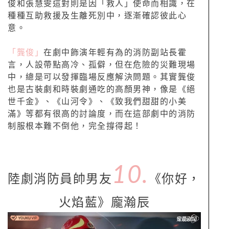
俊和張慧雯這對則是因「救人」使命而相識，在
種種互助救援及生離死別中，逐漸確認彼此心
意。
「龔俊」
在劇中飾演年輕有為的消防副站長霍
言，人設帶點高冷、孤僻，但在危險的災難現場
中，總是可以發揮臨場反應解決問題。其實龔俊
也是古裝劇和時裝劇通吃的高顏男神，像是《絕
世千金》、《山河令》、《致我們甜甜的小美
滿》等都有很高的討論度，而在這部劇中的消防
制服根本難不倒他，完全撐得起！
10.
陸劇消防員帥男友
《你好，
火焰藍》龐瀚辰