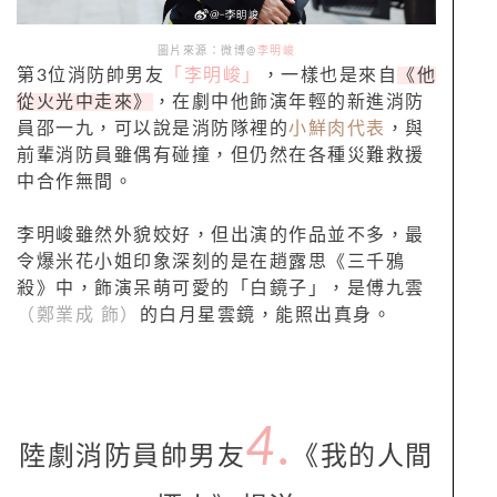
圖片來源：微博@
李明峻
第3位消防帥男友
「李明峻」
，一樣也是來自
《他
從火光中走來》
，在劇中他飾演年輕的新進消防
員邵一九，可以說是消防隊裡的
小鮮肉代表
，與
前輩消防員雖偶有碰撞，但仍然在各種災難救援
中合作無間。
李明峻雖然外貌姣好，但出演的作品並不多，最
令爆米花小姐印象深刻的是在趙露思《三千鴉
殺》中，飾演呆萌可愛的「白鏡子」，是傅九雲
（鄭業成 飾）
的白月星雲鏡，能照出真身。
4.
陸劇消防員帥男友
《我的人間