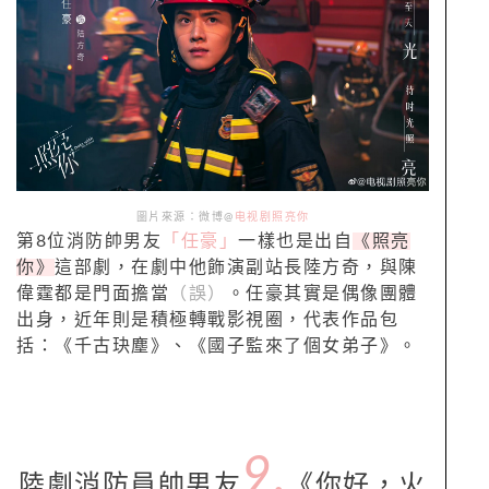
圖片來源：微博@
电视剧照亮你
第8位消防帥男友
「任豪」
一樣也是出自
《照亮
你》
這部劇，在劇中他飾演副站長陸方奇，與陳
偉霆都是門面擔當
（誤）
。任豪其實是偶像團體
出身，近年則是積極轉戰影視圈，代表作品包
括：《千古玦塵》、《國子監來了個女弟子》。
9.
陸劇消防員帥男友
《你好，火