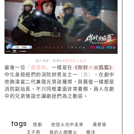
圖片來源：微博@
网剧你好火焰蓝
最後一位
「龐瀚辰」
一樣是在
《你好，火焰藍》
中化身妞妞們的消防帥男友之一
（笑）
，在劇中
他飾演富二代兼陽光男孩羅傑，與龔俊一樣都是
消防副站長，不只同框畫面非常養眼，兩人在劇
中的兄弟情誼也讓劇迷們為之動容。
tags
陸劇
他從火光中走來
黃景瑜
王子奇
我的人間煙火
楊洋