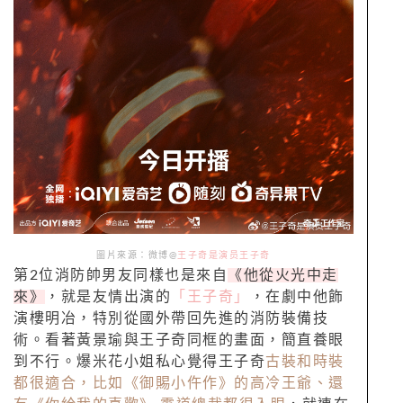
圖片來源：微博@
王子奇是演员王子奇
第2位消防帥男友同樣也是來自
《他從火光中走
來》
，就是友情出演的
「王子奇」
，在劇中他飾
演樓明冶，特別從國外帶回先進的消防裝備技
術。看著黃景瑜與王子奇同框的畫面，簡直養眼
到不行。爆米花小姐私心覺得王子奇
古裝和時裝
都很適合，比如《御賜小仵作》的高冷王爺、還