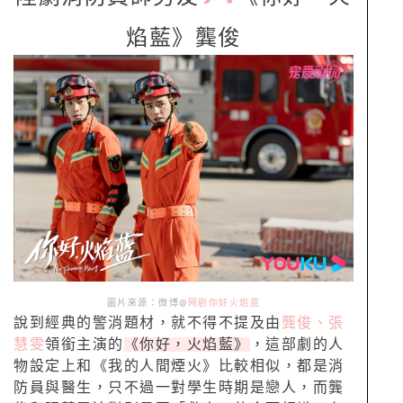
焰藍》龔俊
圖片來源：微博@
网剧你好火焰蓝
說到經典的警消題材，就不得不提及由
龔俊、張
慧雯
領銜主演的
《你好，火焰藍》
，這部劇的人
物設定上和《我的人間煙火》比較相似，都是消
防員與醫生，只不過一對學生時期是戀人，而龔