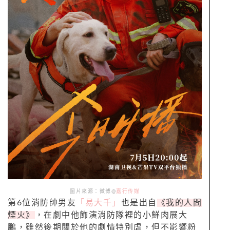
圖片來源：微博@
嘉行传媒
第6位消防帥男友
「易大千」
也是出自
《我的人間
煙火》
，在劇中他飾演消防隊裡的小鮮肉展大
鵬，雖然後期關於他的劇情特別虐，但不影響粉