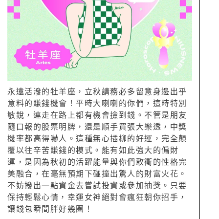
永遠活潑的牡羊座，立秋請務必多留意身邊出乎
意料的賺錢機會！平時大喇喇的你們，這時特別
敏銳，連走在路上都有機會撿到錢。不管是朋友
隨口報的股票明牌，還是順手買張大樂透，中獎
機率都高得嚇人。這種無心插柳的好運，完全顛
覆以往辛苦賺錢的模式。能有如此強大的偏財
運，是因為秋初的活躍能量與你們敢衝的性格完
美融合，在毫無預期下碰撞出驚人的財富火花。
不妨撥出一點資金去嘗試投資或參加抽獎。只要
保持輕鬆心情，幸運女神絕對會瘋狂朝你招手，
讓錢包瞬間胖好幾圈！