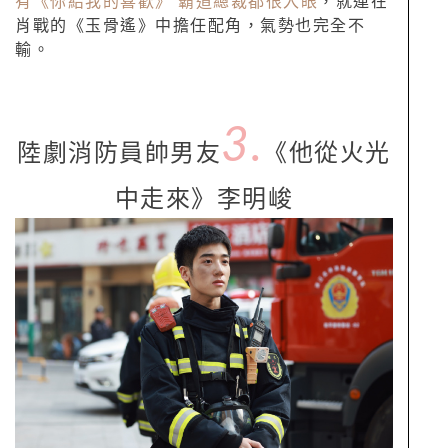
有《你給我的喜歡》 霸道總裁都很入眼
，就連在
肖戰的《玉骨遙》中擔任配角，氣勢也完全不
輸。
3.
陸劇消防員帥男友
《他從火光
中走來》李明峻