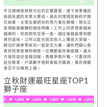
平日裡總是默默付出的巨蟹寶寶，接下來準備迎
接超有感的本業大豐收。過去的埋頭苦幹終於開
花結果，主管全都把你的努力看在眼裡，現在正
是領取高報酬的絕佳時機。工作上的表現會越來
越順利，宛如倒吃甘蔗一般，越往後越能嚐到甜
美的滋味。之所以能在固定收入上獲得大突破，
歸功於換季帶來的一股安定力量，讓你們細心負
責的特質發揮到極致，任務都能完美過關。請大
方接受這份金錢回報，勇敢爭取升職。只要保持
這份敬業，戶頭數字絕對會每月飆高，看存摺都
會忍不住嘴角上揚。
立秋財運最旺星座TOP1
獅子座