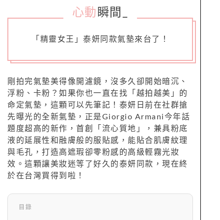
心動
瞬間
_
「精靈女王」泰妍同款氣墊來台了！
剛拍完氣墊美得像開濾鏡，沒多久卻開始暗沉、
浮粉、卡粉？如果你也一直在找「越拍越美」的
命定氣墊，這顆可以先筆記！泰妍日前在社群搶
先曝光的全新氣墊，正是Giorgio Armani今年話
題度超高的新作，首創「流心質地」，兼具粉底
液的延展性和融膚般的服貼感，能貼合肌膚紋理
與毛孔，打造高遮瑕卻零粉感的高級輕霧光妝
效。這顆讓美妝迷等了好久的泰妍同款，現在終
於在台灣買得到啦！
目錄