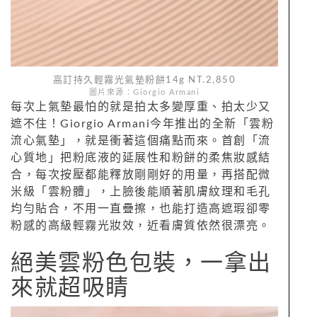
高訂持久輕霧光氣墊粉餅14g NT.2,850
圖片來源：Giorgio Armani
每次上氣墊最怕的就是拍太多變厚重、拍太少又
遮不住！Giorgio Armani今年推出的全新「雲粉
流心氣墊」，就是衝著這個痛點而來。首創「流
心質地」把粉底液的延展性和粉餅的柔焦妝感結
合，每次按壓都能釋放剛剛好的用量，再搭配微
米級「雲粉體」，上臉後能順著肌膚紋理和毛孔
均勻貼合，不用一直疊擦，也能打造高遮瑕卻零
粉感的高級輕霧光妝效，近看膚質依然很漂亮。
絕美雲粉色包裝，一拿出
來就超吸睛