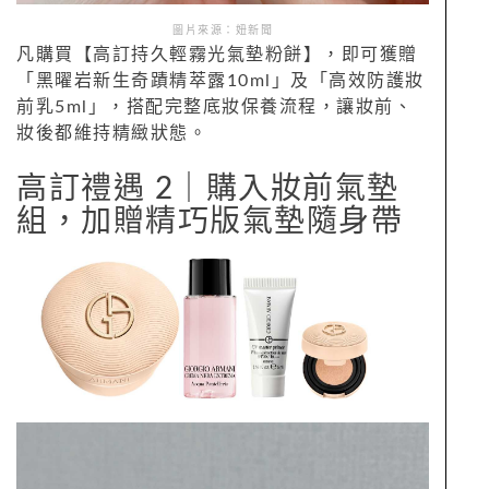
圖片來源：妞新聞
凡購買【高訂持久輕霧光氣墊粉餅】，即可獲贈
「黑曜岩新生奇蹟精萃露10ml」及「高效防護妝
前乳5ml」，搭配完整底妝保養流程，讓妝前、
妝後都維持精緻狀態。
高訂禮遇 2｜購入妝前氣墊
組，加贈精巧版氣墊隨身帶