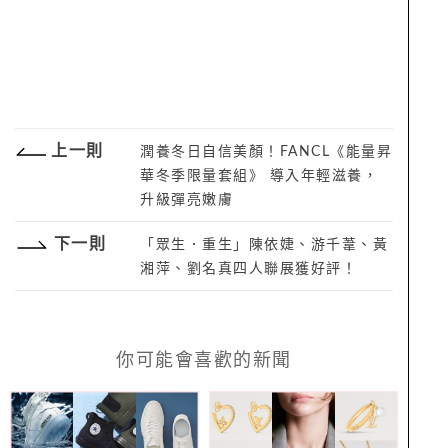
上一則
潤養冬日自信美顏！FANCL《能量昇
華冬季限量套組》 導入年輕滋養，
升級彈亮嫩膚
下一則
「眾生．重生」陳依婕、游千葦、黃
湘萍、劉名真四人聯展獲好評！
你可能會喜歡的新聞