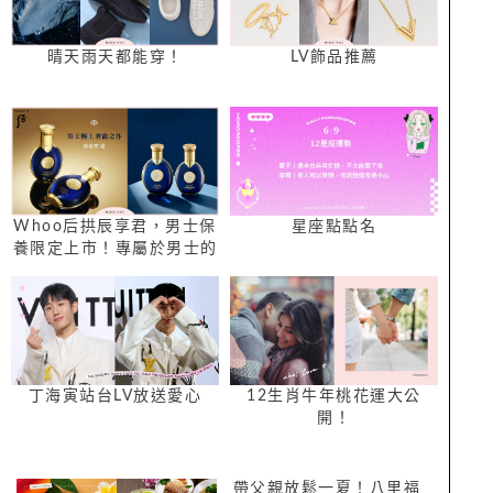
晴天雨天都能穿！
LV飾品推薦
Whoo后拱辰享君，男士保
星座點點名
養限定上市！專屬於男士的
極上奢寵之作
丁海寅站台LV放送愛心
12生肖牛年桃花運大公
開！
帶父親放鬆一夏！八里福