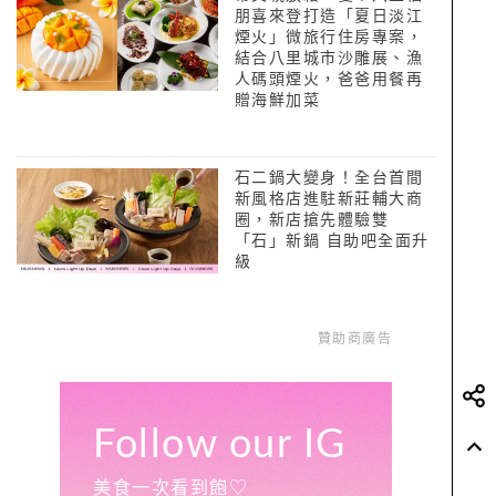
朋喜來登打造「夏日淡江
煙火」微旅行住房專案，
結合八里城市沙雕展、漁
人碼頭煙火，爸爸用餐再
贈海鮮加菜
石二鍋大變身！全台首間
新風格店進駐新莊輔大商
圈，新店搶先體驗雙
「石」新鍋 自助吧全面升
級
贊助商廣告
Follow our IG
美食一次看到飽♡