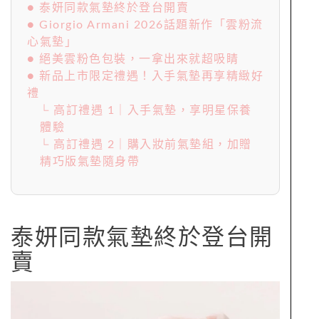
● 泰妍同款氣墊終於登台開賣
● Giorgio Armani 2026話題新作「雲粉流
心氣墊」
● 絕美雲粉色包裝，一拿出來就超吸睛
● 新品上市限定禮遇！入手氣墊再享精緻好
禮
└ 高訂禮遇 1｜入手氣墊，享明星保養
體驗
└ 高訂禮遇 2｜購入妝前氣墊組，加贈
精巧版氣墊隨身帶
泰妍同款氣墊終於登台開
賣