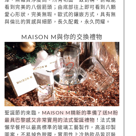
看到完美的八個箭頭；由底部往上即可看到八顆
愛心形狀，完美無瑕。歐式的鑲嵌方式，具有無
與倫比的質感與細節，長久配戴，永久閃耀。
MAISON M與你的交換禮物
聖誕節的來臨，
MAISON M精新的準備了送M粉
最具巴黎感又非常實用的法式聖誕禮物
！法式慵
懶早餐杯以最高標準的玻璃工藝製作，高溫印製
圖案，不易掉色脱膜，實用性上冷熱飲品皆可裝