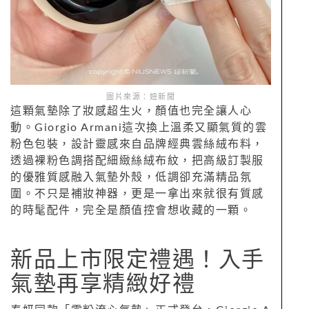
圖片來源：妞新聞
這顆氣墊除了妝感超生火，顏值也完全讓人心
動。Giorgio Armani這次換上溫柔又顯氣質的雲
粉色包裝，設計靈感來自品牌經典雲絲絨布料，
透過裸粉色調搭配細緻絲絨布紋，把高級訂製服
的優雅質感融入氣墊外殼，低調卻充滿精品氛
圍。不只是補妝神器，更是一拿出來就很有質感
的時髦配件，完全是顏值控會想收藏的一顆。
新品上市限定禮遇！入手
氣墊再享精緻好禮