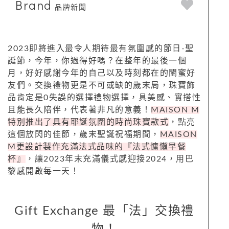
Brand
品牌新聞
2023即將進入最令人期待最有氛圍感的節日-聖
誕節，今年，你過得好嗎？在整年的最後一個
月，好好感謝今年的自己以及時刻都在的閨蜜好
友們。交換禮物更是不可或缺的歲末局，珠寶飾
品肯定是0失誤的選擇禮物選擇，具美感、實搭性
且能長久陪伴，代表著非凡的意義！
MAISON M
特別推出了具有耶誕氛圍的時尚珠寶款式
，點亮
這個放閃的佳節，歲末聖誕祝福期間，
MAISON
M更設計製作充滿法式品味的『法式慵懶早餐
杯』
，讓2023年末充滿儀式感迎接2024，用巴
黎感開啟每一天！
Gift Exchange 最「法」交換禮