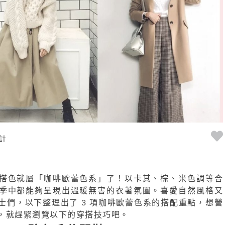
計
搭色就屬「咖啡歐蕾色系」了！以卡其、棕、米色調等合
季中都能夠呈現出溫暖無害的衣著氛圍。喜愛自然風格又
士們，以下整理出了 3 項咖啡歐蕾色系的搭配重點，想營
，就趕緊瀏覽以下的穿搭技巧吧。