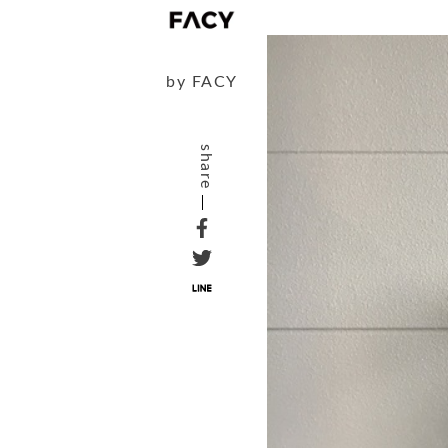
by
FACY
share