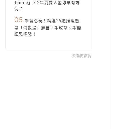
Jennie」，2年前雙人籃球早有端
倪？
05
聚會必玩！精選25道推理懸
疑「海龜湯」題目，牛吃草、手機
細思極恐！
贊助商廣告