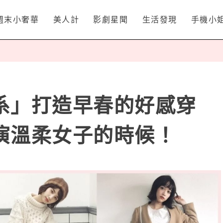
週末小奢華
美人計
影劇星聞
生活發現
手機小
系」打造早春的好感穿
演溫柔女子的時候！