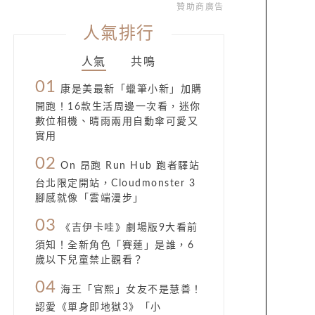
贊助商廣告
人氣排行
人氣
共鳴
01
康是美最新「蠟筆小新」加購
開跑！16款生活周邊一次看，迷你
數位相機、晴雨兩用自動傘可愛又
實用
02
On 昂跑 Run Hub 跑者驛站
台北限定開站，Cloudmonster 3
腳感就像「雲端漫步」
03
《吉伊卡哇》劇場版9大看前
須知！全新角色「賽蓮」是誰，6
歲以下兒童禁止觀看？
04
海王「官熙」女友不是慧善！
認愛《單身即地獄3》「小