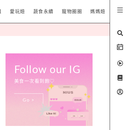
姐
愛玩妞
蔬食永續
寵物圈圈
媽媽妞
Follow our IG
美食一次看到飽♡
Go >