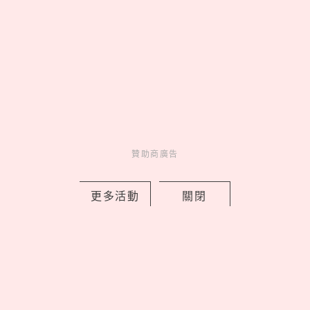
Novelty
新鮮事
1 days ago
贊助商廣告
新北早餐店「只給SJ始源停車」！馬總
更多活動
關閉
本尊「親臨打卡發脆」，喊話：常常幫
我換照片
by 喬
Celebrity
名人在幹嘛
2 days ago