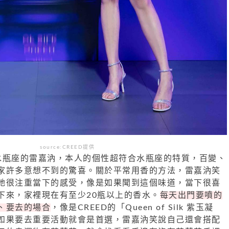
source:CREED提供
，水瓶座的雷嘉汭，本人的個性超符合水瓶座的特質，百變、
家許多意想不到的驚喜。關於平常用香的方法，雷嘉汭笑
她很注重當下的感受，像是如果聞到這個味道，當下很喜
下來，家裡現在有至少20瓶以上的香水。
每天出門要噴的
、要去的場合
，像是CREED的「Queen of Silk 紫玉凝
如果要去重要活動就會是首選，雷嘉汭笑說自己還會搭配