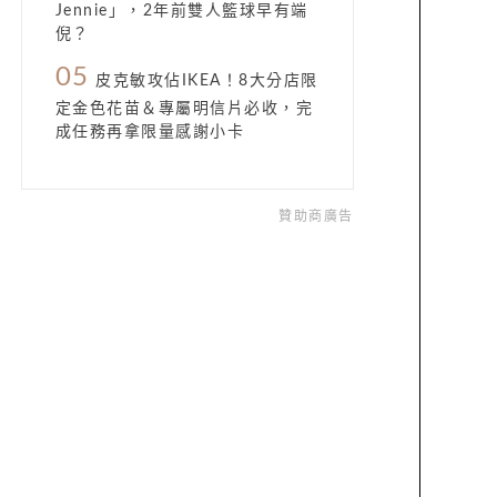
Jennie」，2年前雙人籃球早有端
倪？
05
皮克敏攻佔IKEA！8大分店限
定金色花苗＆專屬明信片必收，完
成任務再拿限量感謝小卡
贊助商廣告