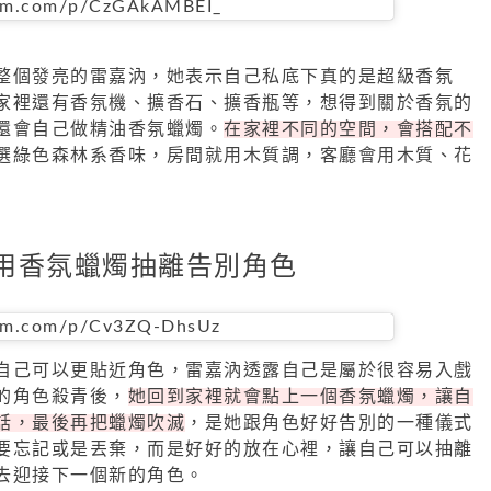
ram.com/p/CzGAkAMBEI_
整個發亮的雷嘉汭，她表示自己私底下真的是超級香氛
家裡還有香氛機、擴香石、擴香瓶等，想得到關於香氛的
還會自己做精油香氛蠟燭。
在家裡不同的空間，會搭配不
選綠色森林系香味，房間就用木質調，客廳會用木質、花
用香氛蠟燭抽離告別角色
ram.com/p/Cv3ZQ-DhsUz
自己可以更貼近角色，雷嘉汭透露自己是屬於很容易入戲
的角色殺青後，
她回到家裡就會點上一個香氛蠟燭，讓自
話，最後再把蠟燭吹滅
，是她跟角色好好告別的一種儀式
要忘記或是丟棄，而是好好的放在心裡，讓自己可以抽離
去迎接下一個新的角色。