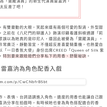
為「寶藏演員」的新生代演員雷嘉汭，
太反差了吧！
，有雙靈動的大眼，笑起來還有兩個可愛的梨渦，外型甜
，之前在《八尺門的辯護人》飾演印籍看護斜槓通譯「莉
眾誤以為她真的是印尼人，還因此被譽為「寶藏演員」。
非常廣泛，靜動皆宜，不僅超反差喜愛騎重機，也熱愛自
一日香氛大使」身份出席CREED「Queen of Silk 紫
，
特別要來跟妞妞們分享私下的用香、舒壓秘訣
。
雷嘉汭為角色配香入戲
ram.com/p/CwCNbfrBSbt
作、表情、台詞語調進入角色，適度的用香也能讓自己跟
嘉汭分享在拍戲時，有時候她也會為角色搭配適合的香