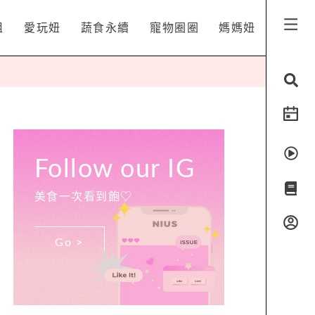
姐
愛玩妞
蔬食永續
寵物圈圈
媽媽妞
Follow our IG
美食一次看到飽♡
Go >