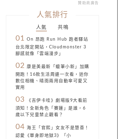
贊助商廣告
人氣排行
人氣
共鳴
01
On 昂跑 Run Hub 跑者驛站
台北限定開站，Cloudmonster 3
腳感就像「雲端漫步」
02
康是美最新「蠟筆小新」加購
開跑！16款生活周邊一次看，迷你
數位相機、晴雨兩用自動傘可愛又
實用
03
《吉伊卡哇》劇場版9大看前
須知！全新角色「賽蓮」是誰，6
歲以下兒童禁止觀看？
04
海王「官熙」女友不是慧善！
認愛《單身即地獄3》「小