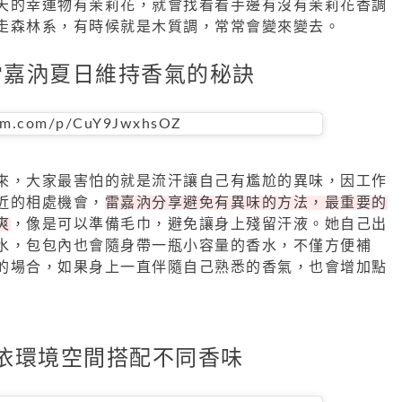
天的幸運物有茉莉花，就會找看看手邊有沒有茉莉花香調
走森林系，有時候就是木質調，常常會變來變去。
雷嘉汭夏日維持香氣的秘訣
ram.com/p/CuY9JwxhsOZ
來，大家最害怕的就是流汗讓自己有尷尬的異味，因工作
近的相處機會，
雷嘉汭分享避免有異味的方法，最重要的
爽
，像是可以準備毛巾，避免讓身上殘留汗液。她自己出
水，包包內也會隨身帶一瓶小容量的香水，不僅方便補
的場合，如果身上一直伴隨自己熟悉的香氣，也會增加點
依環境空間搭配不同香味