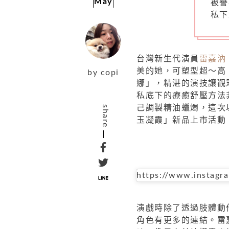
May
被譽
私下
台灣新生代演員
雷嘉汭
美的她，可塑型超～高
by
copi
娜」，精湛的演技讓觀
私底下的療癒舒壓方法
己調製精油蠟燭，這次以「
share
玉凝霞」新品上市活動
https://www.instag
演戲時除了透過肢體動
角色有更多的連結。雷