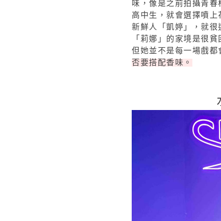
味，像是之前拍攝青春
高中生，就會選擇噴上
新鮮人「凱婷」，就很
「莉娜」的家境是很貧
但她並不是每一場戲都
否要搭配香味。