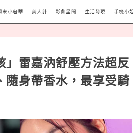
週末小奢華
美人計
影劇星聞
生活發現
手機小
孩」雷嘉汭舒壓方法超反
、隨身帶香水，最享受騎