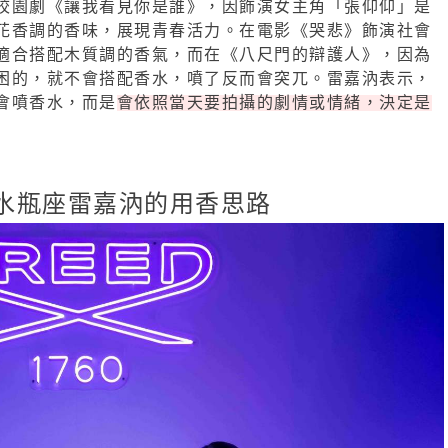
校園劇《讓我看見你是誰》，因飾演女主角「張仰仰」是
花香調的香味，展現青春活力。在電影《哭悲》飾演社會
適合搭配木質調的香氣，而在《八尺門的辯護人》，因為
困的，就不會搭配香水，噴了反而會突兀。雷嘉汭表示，
會噴香水，而是
會依照當天要拍攝的劇情或情緒，決定是
水瓶座雷嘉汭的用香思路