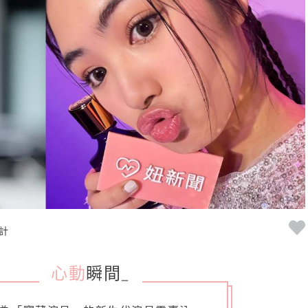
計
心動
瞬間
_