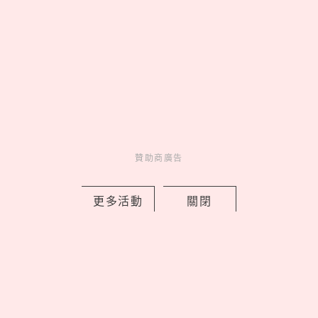
樂高《航海王》真人版7大新品售價＋開
賣日！喬巴首款積木人偶亮相，磁鼓城
之戰細節超神還原
by Noah
Fun
吃喝玩樂
1 days ago
贊助商廣告
更多活動
關閉
ALUXE「小熊維尼100週年」聯名婚
戒，把蜂蜜光暈與友情化作鑽石承諾
by 妞編輯