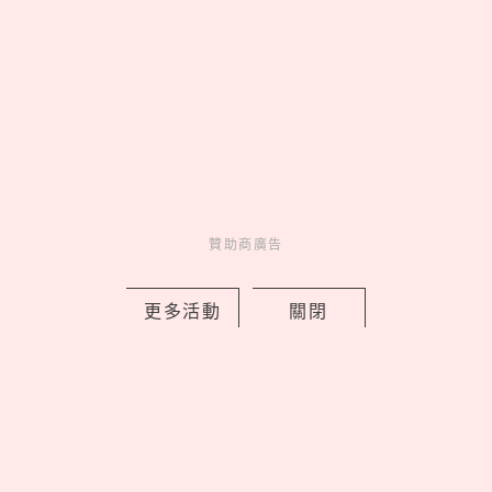
2026全家必吃8款消暑冰品！《柯南》
犯澤先生謎之雪糕、番茄糖葫蘆冰棒社
群爆紅
by Noah
贊助商廣告
Fun
吃喝玩樂
2 days ago
更多活動
關閉