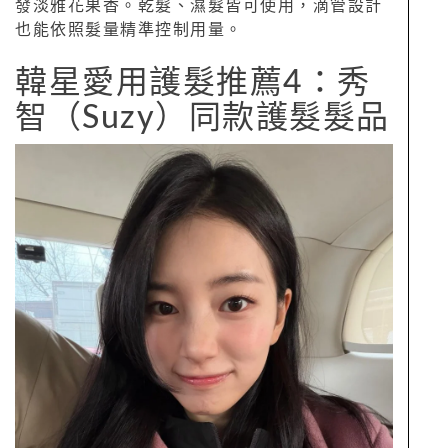
發淡雅花果香。乾髮、濕髮皆可使用，滴管設計
也能依照髮量精準控制用量。
韓星愛用護髮推薦4：秀
智（Suzy）同款護髮髮品