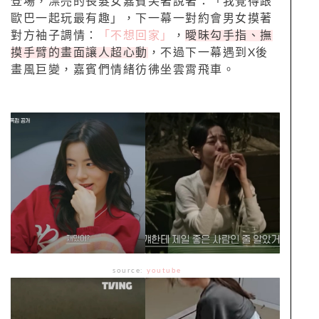
登場，漂亮的長髮女嘉賓笑著說著：「我覺得跟
歐巴一起玩最有趣」，下一幕一對約會男女摸著
對方袖子調情：
「不想回家」
，
曖昧勾手指、撫
摸手臂的畫面讓人超心動
，不過下一幕遇到X後
畫風巨變，嘉賓們情緒彷彿坐雲霄飛車。
source:
youtube