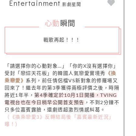
Entertainment
影劇星聞
心動
瞬間
_
戰歌再起！！！
「請選擇你的心動對象…」「你的X沒有選擇你」
受封「戀綜天花板」的韓國人氣戀愛實境秀
《換
乘戀愛》
系列，前任情侶檔VS新對象的修羅場又
回來了！繼去年的第3季獲得兩極評價之後，時隔
將近1年半，
第4季確定於10月1日開播，TVING
電視台也在今日稍早公開首支預告
，不到2分鐘不
只多位嘉賓露臉，還劇透超激烈情感糾葛。
（《換乘戀愛3》反轉結局後「嘉賓最新近況」
曝！）