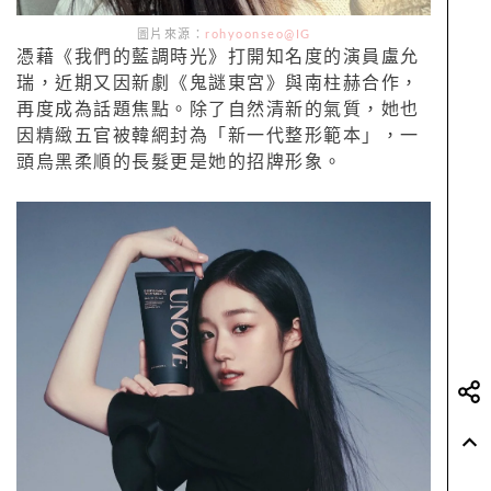
圖片來源：
rohyoonseo@IG
憑藉《我們的藍調時光》打開知名度的演員盧允
瑞，近期又因新劇《鬼謎東宮》與南柱赫合作，
再度成為話題焦點。除了自然清新的氣質，她也
因精緻五官被韓網封為「新一代整形範本」，一
頭烏黑柔順的長髮更是她的招牌形象。