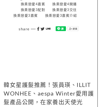
換乘戀愛4嘉賓
換乘戀愛4開播
換乘戀愛3配對
換乘戀愛3交往
換乘戀愛3嘉賓
換乘戀愛3嘉賓介紹
share
韓女星護髮推薦！張員瑛、ILLIT
WONHEE、aespa Winter愛用護
髮產品公開，在家養出天使光