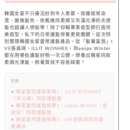
韓國女星不只膚況好到令人羨慕，就連經常染
燙、變換髮色，依舊維持柔順又充滿光澤的天使
髮也超讓人想偷學！除了仰賴專業造型師打造完
美造型，私下的日常護髮保養更是關鍵。這次特
別整理韓國女星愛用護髮產品，從「髮量富翁」I
VE張員瑛、ILLIT WONHEE，到aespa Winter
都在用哪些護髮好物一次公開，想養出韓星同款
柔順光澤髮，照著買就不容易踩雷！
目錄
● 韓星愛用護髮推薦1：ILLIT WONHEE
（李沅禧）同款護髮膜
● 韓星愛用護髮推薦2：aespa Winter（金
旼炡）同款護髮膜
● 韓星愛用護髮推薦3：IVE張員瑛同款護
髮精油