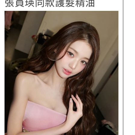
張員瑛同款護髮精油