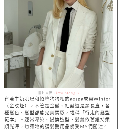
圖片來源：
imwinter@IG
有著牛奶肌膚和招牌狗狗相的aespa成員Winter
（金旼炡），不管是金髮、紅髮還是黑長直，各
種髮色、髮型都能完美駕馭，堪稱「行走的髮型
範本」。經常漂染、變換造型，髮絲依舊維持柔
順光澤，也讓她的護髮愛用品備受MY們關注。