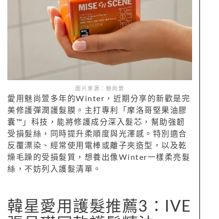
圖片來源：魅尚萱
愛用魅尚萱多年的Winter，近期分享的新歡是完
美修護彈潤護髮膜。主打專利「摩洛哥堅果油膠
囊™」科技，能將修護成分深入髮芯，幫助強韌
受損髮絲，同時提升柔順度與光澤感。特別適合
反覆漂染、經常使用電棒或離子夾造型，以及乾
燥毛躁的受損髮質，想養出像Winter一樣柔亮髮
絲，不妨列入護髮清單。
韓星愛用護髮推薦3：IVE