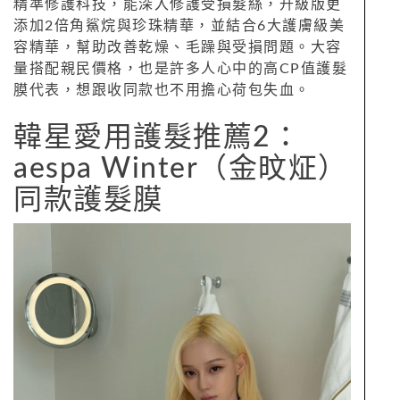
精準修護科技，能深入修護受損髮絲，升級版更
添加2倍角鯊烷與珍珠精華，並結合6大護膚級美
容精華，幫助改善乾燥、毛躁與受損問題。大容
量搭配親民價格，也是許多人心中的高CP值護髮
膜代表，想跟收同款也不用擔心荷包失血。
韓星愛用護髮推薦2：
aespa Winter（金旼炡）
同款護髮膜