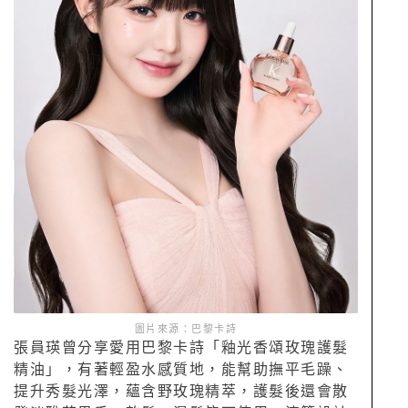
圖片來源：巴黎卡詩
張員瑛曾分享愛用巴黎卡詩「釉光香頌玫瑰護髮
精油」，有著輕盈水感質地，能幫助撫平毛躁、
提升秀髮光澤，蘊含野玫瑰精萃，護髮後還會散