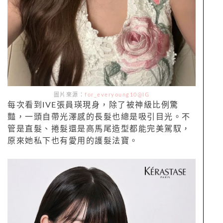
圖片來源：
for_everyoung10@IG
每次看到IVE張員瑛現身，除了被神級比例驚
豔，一頭自帶光澤感的長髮也總是吸引目光。不
管是直髮、捲髮還是高馬尾造型都能完美駕馭，
原來她私下也有愛用的護髮法寶。