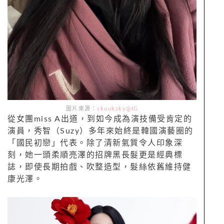
圖片來源：
skuukzky@IG
從女團miss A出道，到如今成為演技備受肯定的
演員，秀智（Suzy）多年來始終是韓國演藝圈的
「國民初戀」代表。除了清新氣質令人印象深
刻，她一頭柔順亮澤的招牌黑長髮更是經典標
誌，即使長期拍戲、吹整造型，髮絲依舊維持健
康光澤。