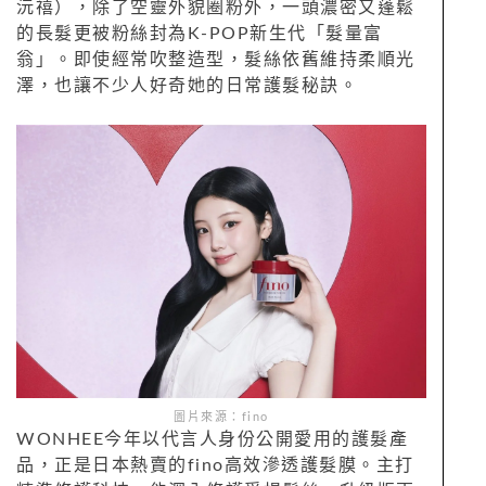
沅禧），除了空靈外貌圈粉外，一頭濃密又蓬鬆
的長髮更被粉絲封為K-POP新生代「髮量富
翁」。即使經常吹整造型，髮絲依舊維持柔順光
澤，也讓不少人好奇她的日常護髮秘訣。
圖片來源：fino
WONHEE今年以代言人身份公開愛用的護髮產
品，正是日本熱賣的fino高效滲透護髮膜。主打