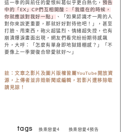
這一季的與前任的愛恨糾葛似乎更白熱化，
預告
中的「EX」CP們互相開酸：「我還在的時候，
你就應該對我好一點」
、「如果認識才一周的人
對你來說更重要，那就好好對待他吧！」，甚至
打臉、甩東西，砲火超猛烈、情緒超失控，也有
崩潰爆淚畫面出現，網友們看完紛紛期待感飆
升，大呼：「怎麼有單身即地獄錯棚感？」「不
要像上一季變復合戀愛就好～」
註：文章之影片及圖片版權皆屬
YouTube
開放資
源，上傳者並非妞新聞或編輯，若影片遭移除敬
請見諒！
tags
換乘戀愛4
換乘戀愛4預告