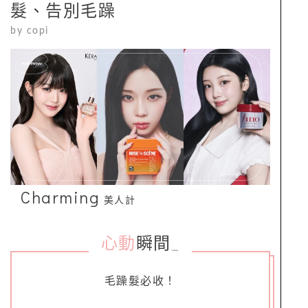
髮、告別毛躁
by
copi
Charming
美人計
心動
瞬間
_
毛躁髮必收！