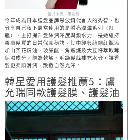
圖片來源：思波綺
今年成為日本護髮品牌思波綺代言人的秀智，也
分享自己私下最常使用的是瞬亮潤澤系列（紅
瓶），主打提升髮絲潤澤度與鎖水力，是她維持
柔順髮質的日常保養秘訣。其中經典絲綢紅瓶添
加山茶花精油、玻尿酸、角鯊烷及大豆籽萃取等
保濕成分，能為乾燥、毛躁髮絲補充水分，讓秀
髮更柔順滑潤、散發自然光澤。
韓星愛用護髮推薦5：盧
允瑞同款護髮膜、護髮油