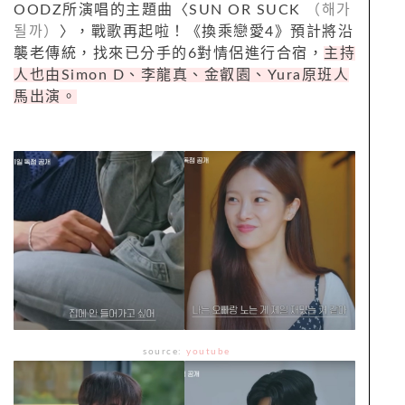
OODZ所演唱的主題曲〈SUN OR SUCK
（해가
될까）
〉，戰歌再起啦！《換乘戀愛4》預計將沿
襲老傳統，找來已分手的6對情侶進行合宿，
主持
人也由Simon D、李龍真、金叡園、Yura原班人
馬出演。
source:
youtube