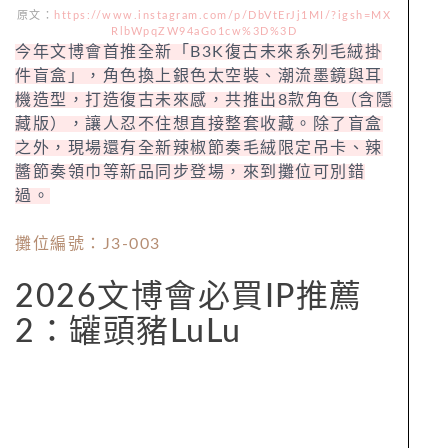
原文：
https://www.instagram.com/p/DbVtErJj1MI/?igsh=MX
RlbWpqZW94aGo1cw%3D%3D
今年文博會首推全新「B3K復古未來系列毛絨掛
件盲盒」，角色換上銀色太空裝、潮流墨鏡與耳
機造型，打造復古未來感，共推出8款角色（含隱
藏版），讓人忍不住想直接整套收藏。除了盲盒
之外，現場還有全新辣椒節奏毛絨限定吊卡、辣
醬節奏領巾等新品同步登場，來到攤位可別錯
過。
攤位編號：J3-003
2026文博會必買IP推薦
2：罐頭豬LuLu