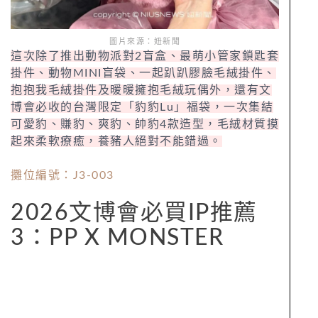
圖片來源：妞新聞
這次除了推出動物派對2盲盒、最萌小管家鎖匙套
掛件、動物MINI盲袋、一起趴趴膠臉毛絨掛件、
抱抱我毛絨掛件及暖暖擁抱毛絨玩偶外，還有文
博會必收的台灣限定「豹豹Lu」福袋，一次集結
可愛豹、賺豹、爽豹、帥豹4款造型，毛絨材質摸
起來柔軟療癒，養豬人絕對不能錯過。
攤位編號：J3-003
2026文博會必買IP推薦
3：PP X MONSTER