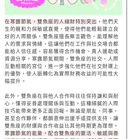
在寒露節氣，雙魚座的人緣財特別突出
，他們天
生的親和力與敏感直覺，使得他們能輕鬆建立良
好的人際關係。雙魚座擅長察言觀色，能理解他
人的需求與情緒，這讓他們在工作與社交場合都
能給人信任感，容易獲得合作機會、貴人援助或
資源分享。寒露節氣期間，雙魚座的社交、人際
互動相關的宮位，進一步強化他們在社交財運上
的優勢，使人脈轉化為實際財務收益的可能性大
幅提升。
此外，雙魚座在與他人合作時往往保持謙和與耐
心，懂得妥善處理關係與互動，這種細膩的人際
技巧能帶來更多正面回報。無論是朋友、同事，
甚至合作夥伴，都願意伸出援手或提供支持，讓
雙魚座的財運與合作收益比其他時期更為理想。
寒露節氣的能量，配合雙魚座的靈活、敏感與善