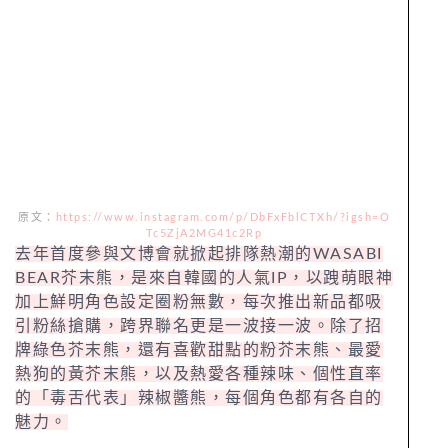
原文：
https://www.instagram.com/p/DbFxFblCTXh/?igsh=O
Tc5ZjA2MG41c2Rp
去年首度參與文博會就掀起排隊熱潮的WASABI
BEAR芥末熊，是來自韓國的人氣IP，以跩萌眼神
加上鮮明角色設定圈粉無數，每次推出新品都吸
引粉絲搶購，跨界聯名更是一波接一波。除了招
牌綠色芥末熊，還有喜歡甜點的粉芥末熊、最愛
熱狗的黃芥末熊，以及熱愛各種辣味、個性直率
的「毒舌代表」辣椒醬熊，每個角色都有各自的
魅力。