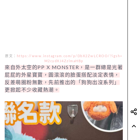
原文：
https://www.instagram.com/p/DbX2ZwLCROO/?igsh=
M2cydXJ4ZzlmaHBp
來自外太空的PP X MONSTER，是一群總是光著
屁屁的外星寶寶，圓滾滾的臉蛋搭配淡定表情，
反差萌圈粉無數，先前推出的「狗狗出沒系列」
更掀起不少收藏熱潮。