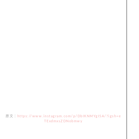
原文：
https://www.instagram.com/p/DbIKNMYgI5A/?igsh=e
TExdmxsZDNobmwy