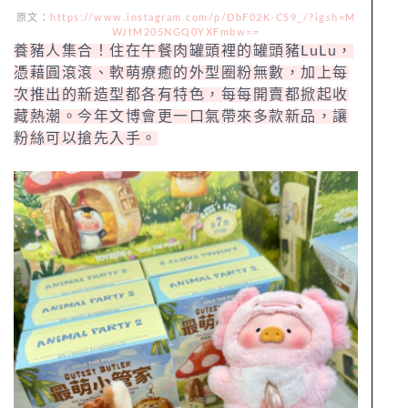
原文：
https://www.instagram.com/p/DbF02K-CS9_/?igsh=M
WJtM205NGQ0YXFmbw==
養豬人集合！住在午餐肉罐頭裡的罐頭豬LuLu，
憑藉圓滾滾、軟萌療癒的外型圈粉無數，加上每
次推出的新造型都各有特色，每每開賣都掀起收
藏熱潮。今年文博會更一口氣帶來多款新品，讓
粉絲可以搶先入手。