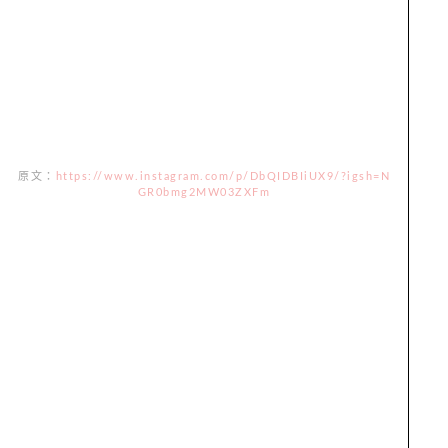
原文：
https://www.instagram.com/p/DbQIDBIiUX9/?igsh=N
GR0bmg2MW03ZXFm