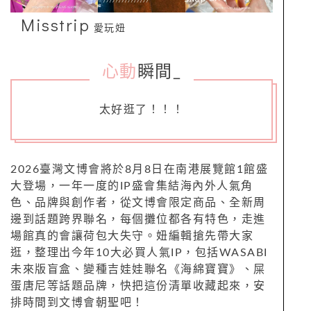
Misstrip
愛玩妞
心動
瞬間
_
太好逛了！！！
2026臺灣文博會將於8月8日在南港展覽館1館盛
大登場，一年一度的IP盛會集結海內外人氣角
色、品牌與創作者，從文博會限定商品、全新周
邊到話題跨界聯名，每個攤位都各有特色，走進
場館真的會讓荷包大失守。妞編輯搶先帶大家
逛，整理出今年10大必買人氣IP，包括WASABI
未來版盲盒、變種吉娃娃聯名《海綿寶寶》、屎
蛋唐尼等話題品牌，快把這份清單收藏起來，安
排時間到文博會朝聖吧！