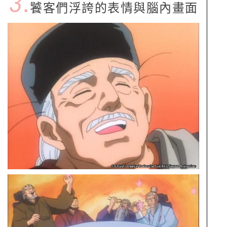
3.
饕客們浮誇的表情與腦內畫面