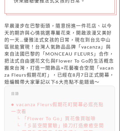
快來體驗優雅法式女孩的日常。
早晨漫步在巴黎街頭，隨意拐進一件花店、以今
天的期許與心情挑選專屬花束，開啟浪漫又美好
的一天…優雅法式女孩的日常，現在到台北中山
區就能實現！台灣人氣飾品品牌「vacanza」與
來自法國巴黎的「MONCEAU FLEURS」合作，
把法式自由選花文化與Flower To Go的生活概念
搬來台灣，打造一間飾品×花藝複合空間「vacan
za Fleurs假期花町」，已經在8月7日正式開幕，
妞編輯帶大家筆記以下6大亮點不能錯過～
目錄
● vacanza Fleurs假期花町開幕必逛亮點
一次看
└ 「Flower To Go」買花像買咖啡
└ 「彡苗空間實驗」操刀打造療癒空間