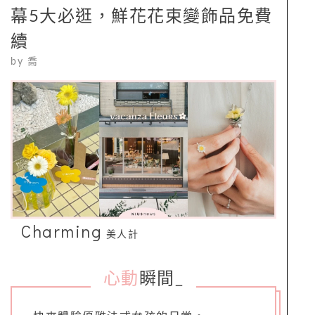
幕5大必逛，鮮花花束變飾品免費
續
by
喬
Charming
美人計
心動
瞬間
_