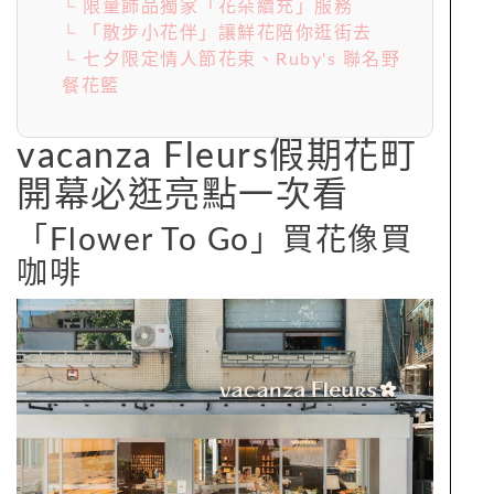
└ 限量飾品獨家「花朵續充」服務
└ 「散步小花伴」讓鮮花陪你逛街去
└ 七夕限定情人節花束、Ruby's 聯名野
餐花籃
vacanza Fleurs假期花町
開幕必逛亮點一次看
「Flower To Go」買花像買
咖啡