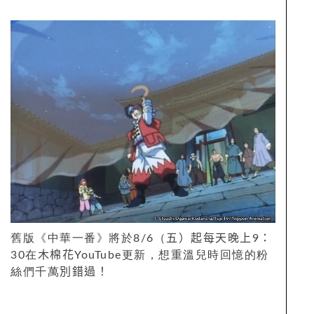
舊版《中華一番》將於8/6（
五）起每天晚上
9
：
30在
木棉花
YouTube更新，想重溫兒時回憶的粉
絲們千萬
別錯過！