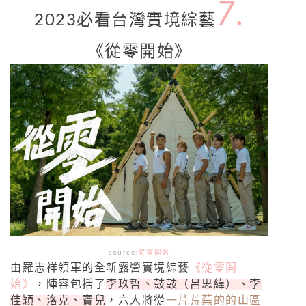
7.
2023必看台灣實境綜藝
《從零開始》
source:
從零開始
由羅志祥領軍的全新露營實境綜藝
《從零開
始》
，陣容包括了
李玖哲、鼓鼓（呂思緯）、李
佳穎、洛克、寶兒
，六人將從
一片荒蕪的的山區