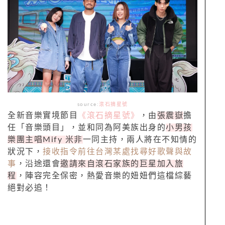
source:
滾石摘星號
全新音樂實境節目
《滾石摘星號》
，由
張震嶽
擔
任「音樂頭目」，並和同為阿美族出身的
小男孩
樂團主唱Mify 米非
一同主持，兩人將在不知情的
狀況下，
接收指令前往台灣某處找尋好歌聲與故
事
，沿途還會
邀請來自滾石家族的巨星加入旅
程
，陣容完全保密，熱愛音樂的妞妞們這檔綜藝
絕對必追！