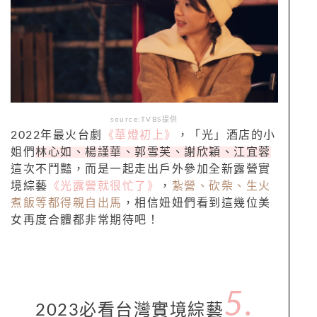
source:TVBS提供
2022年最火台劇
《華燈初上》
，「光」酒店的小
姐們
林心如、楊謹華、郭雪芙、謝欣穎、江宜蓉
這次不鬥豔，而是一起走出戶外參加全新露營實
境綜藝
《光露營就很忙了》
，
紮營、砍柴、生火
煮飯等都得親自出馬
，相信妞妞們看到這幾位美
女再度合體都非常期待吧！
5.
2023必看台灣實境綜藝