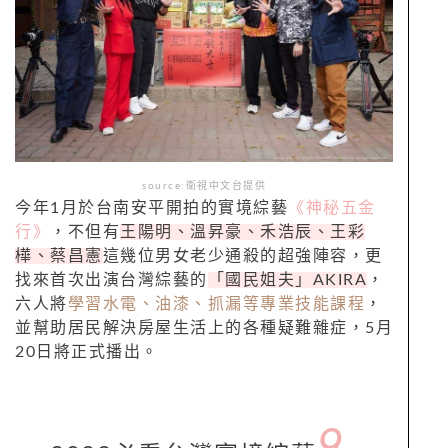
source:衛視中文台提供
今年1月於台南安平開拍的實境綜藝
《神秘五金
行》
，不但有
王陽明、溫昇豪、禾浩辰、王彩
樺、蔡昌憲
這幾位男女老少通殺的超強陣容，更
找來首次出演台灣綜藝的
「國民姐夫」AKIRA
，
六人將
學習水電、油漆、抓漏等專業技能課程
，
並幫助居民解決房屋生活上的各種疑難雜症，5月
20日將正式播出。
9.