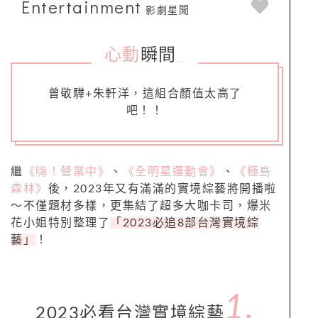
Entertainment
影劇星聞
心動
瞬間
_
曾敬驊+朱軒洋，這組合顏值太高了
吧！！
繼
《嗨！營業中》
、
《全明星運動會》
、
《極島
森林》
後，2023年又有滿滿的實境綜藝將開播啦
～不僅題材多樣，更集結了超多大咖卡司，爆米
花小姐特別整理了
「2023必追8部台灣實境綜
藝」
！
1.
2023必看台灣實境綜藝