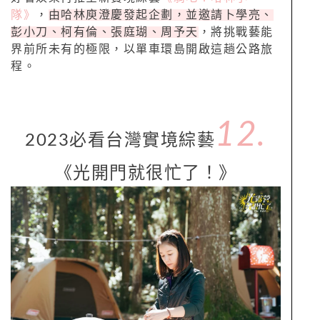
隊》
，
由哈林庾澄慶發起企劃，並邀請卜學亮、
彭小刀、柯有倫、張庭瑚、周予天
，將挑戰藝能
界前所未有的極限，以單車環島開啟這趟公路旅
程。
12.
2023必看台灣實境綜藝
《光開門就很忙了！》