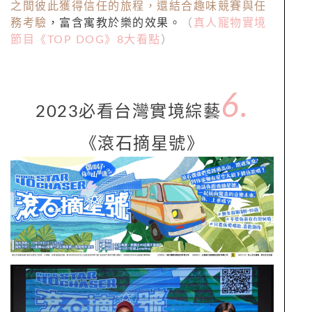
之間彼此獲得信任的旅程，還結合趣味競賽與任
務考驗
，富含寓教於樂的效果。
（
真人寵物實境
節目《TOP DOG》8大看點
）
6.
2023必看台灣實境綜藝
《滾石摘星號》