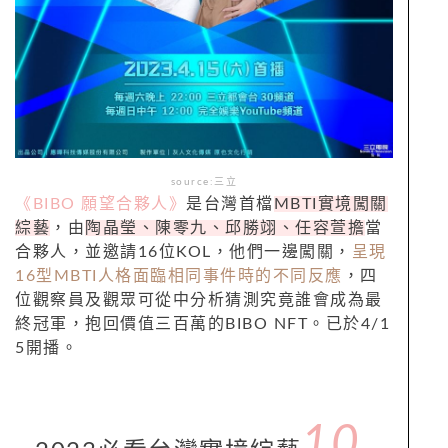
source:三立
《BIBO 願望合夥人》
是台灣首檔
MBTI實境闖關
綜藝
，由
陶晶瑩、陳零九、邱勝翊、任容萱擔
當
合夥人，並邀請16位KOL，他們一邊闖關，
呈現
16型MBTI人格面臨相同事件時的不同反應
，四
位觀察員及觀眾可從中分析猜測究竟誰會成為最
終冠軍，抱回價值三百萬的BIBO NFT。已於4/1
5開播。
10.