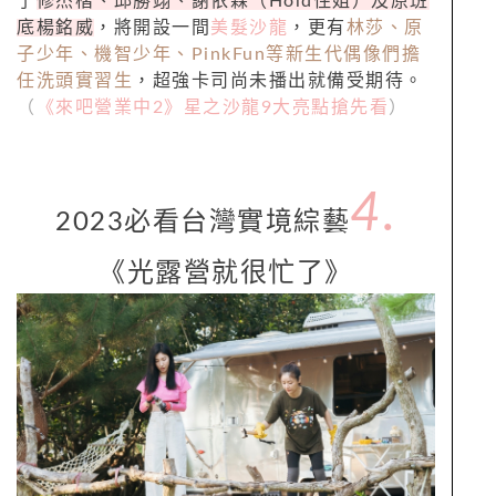
了
修杰楷、邱勝翊、謝依霖（Hold住姐）及原班
底楊銘威
，將開設一間
美髮沙龍
，更有
林莎、原
子少年、機智少年、PinkFun等新生代偶像們擔
任洗頭實習生
，超強卡司尚未播出就備受期待。
（
《來吧營業中2》星之沙龍9大亮點搶先看
）
4.
2023必看台灣實境綜藝
《光露營就很忙了》