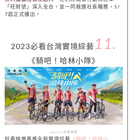
「旺財號」深入全台，並一同競選社長職務，5/
7起正式播出。
11.
2023必看台灣實境綜藝
《騎吧！哈林小隊》
source:好看娛樂
好看娛樂再推全新實境綜藝
《騎吧！哈林小