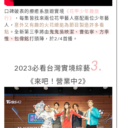
口碑破表的療癒系旅遊實境
《花甲少年趣旅
行》
，每集皆找來兩位花甲藝人搭配兩位少年藝
人，
意外又有趣的火花總能為節目製造許多看
點
。全新第三季將由
鬼鬼吳映潔、曹佑寧、方季
惟、包偉銘
打頭陣，於2/4首播。
3.
2023必看台灣實境綜藝
《來吧！營業中2》