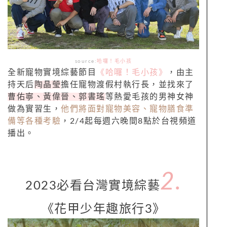
source:
哈囉！毛小孩
全新寵物實境綜藝節目
《哈囉！毛小孩》
，由主
持天后
陶晶瑩
擔任寵物渡假村執行長，並找來了
曹佑寧、黃偉晉、郭書瑤
等熱愛毛孩的男神女神
做為實習生，
他們將面對寵物美容、寵物膳食準
備等各種考驗
，2/4起每週六晚間8點於台視頻道
播出。
2.
2023必看台灣實境綜藝
《花甲少年趣旅行3》