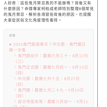
人好奇：這些鬼月禁忌真的不能做嗎？背後又有
什麼原因？命理專家柯柏成老師特別整理8個常見
的鬼月禁忌，解析各項習俗背後的原因，也提醒
大家從民俗文化角度理性看待。
目錄
● 2026鬼門開是哪天？中元節、鬼門關日
期一次看
└ 鬼門開前夕｜農曆六月三十‧8月12日
（三）
└ 鬼門正式開｜農曆七月初一‧8月13日
（四）
└ 中元節｜農曆七月十五‧8月27日
（四）
└ 鬼門關｜農曆七月二十九‧9月10日
（四）
└ 部分地區收尾｜農曆八月初一‧9月11