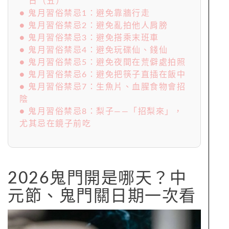
日（五）
● 鬼月習俗禁忌1：避免靠牆行走
● 鬼月習俗禁忌2：避免亂拍他人肩膀
● 鬼月習俗禁忌3：避免搭乘末班車
● 鬼月習俗禁忌4：避免玩碟仙、錢仙
● 鬼月習俗禁忌5：避免夜間在荒僻處拍照
● 鬼月習俗禁忌6：避免把筷子直插在飯中
● 鬼月習俗禁忌7：生魚片、血腥食物會招
陰
● 鬼月習俗禁忌8：梨子——「招梨來」，
尤其忌在鏡子前吃
2026鬼門開是哪天？中
元節、鬼門關日期一次看