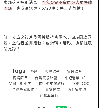
東部落開拍的消息。
而究竟會不會原班人馬集體
回歸
，也成為話題，5/20晚間將正式首播！
註：文章之影片及圖片版權皆屬YouTube開放資
源，上傳者並非妞新聞或編輯，若影片遭移除敬
請見諒！
tags
台灣
台灣綜藝
實境綜藝
實境節目
台灣實境綜藝
來吧營業中2
哈囉！毛小孩
花甲少年趣旅行
TOP DOG
光露營就很忙了
從零開始
滾石摘星號
神秘五金行