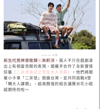
source:公視
新生代男神曾敬驊、朱軒洋
，兩人不只在戲劇演
出上有相當亮眼的表現，還攜手合作了全新實境
綜藝
《二呆流浪記之完全大人手冊》
。他們將開
著小卡車「二呆號」遊遍台灣，並共同挑戰8堂
「轉大人課題」，超高顏值的組合讓爆米花小姐
超期待的啦～