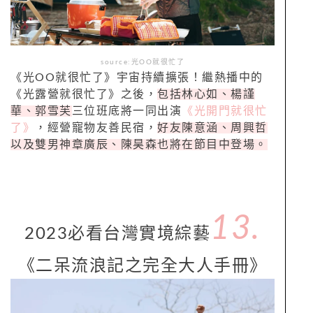
source:光OO就很忙了
《光OO就很忙了》宇宙持續擴張！繼熱播中的
《光露營就很忙了》之後，
包括林心如、楊謹
華、郭雪芙
三位班底將一同出演
《光開門就很忙
了》
，經營寵物友善民宿，
好友陳意涵、周興哲
以及雙男神章廣辰、陳昊森也將在節目中登場。
13.
2023必看台灣實境綜藝
《二呆流浪記之完全大人手冊》