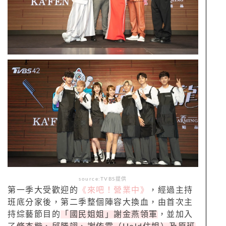
source:TVBS提供
第一季大受歡迎的
《來吧！營業中》
，經過主持
班底分家後，第二季整個陣容大換血，由首次主
持綜藝節目的
「國民姐姐」謝金燕領軍
，並加入