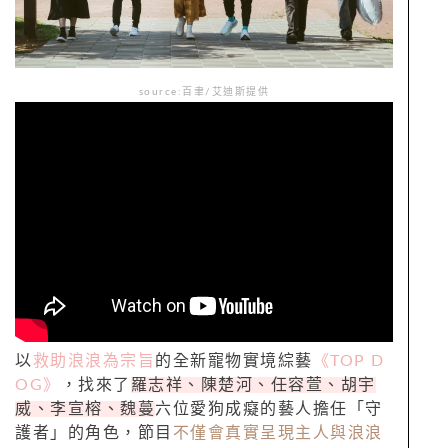
source:百聿
/
艾迪斯提供
以
救助浪浪為宗旨
的全新寵物實境綜藝
《TOP D
OG》
，找來了
羅志祥、陳楚河、任容萱、胡宇
威、李宣榕、魏蔓
六位愛狗成癡的藝人擔任「守
護者」的角色，節目
不僅會真實呈現主人與浪浪