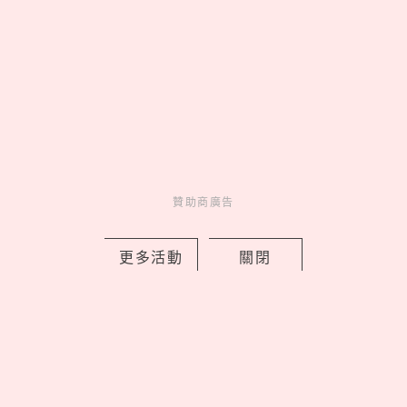
Bifesta抗痘卸妝棉一張解決夏季油光爆
痘，意外清爽只要189元！
贊助商廣告
by 妞編輯
Charming
更多活動
關閉
美人計
1 days ago