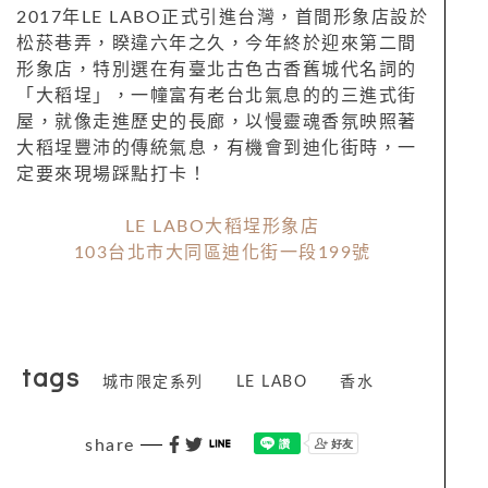
2017年LE LABO正式引進台灣，首間形象店設於
松菸巷弄，睽違六年之久，今年終於迎來第二間
形象店，特別選在有臺北古色古香舊城代名詞的
「大稻埕」，一幢富有老台北氣息的的三進式街
屋，就像走進歷史的長廊，以慢靈魂香氛映照著
大稻埕豐沛的傳統氣息，有機會到迪化街時，一
定要來現場踩點打卡！
LE LABO
大稻埕形象店
103
台北市大同區迪化街一段
199
號
tags
城市限定系列
LE LABO
香水
share