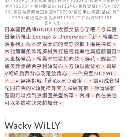
心NT$290/女裝羅紋背心(條紋) NT$290/羅紋V領開襟外
套NT$590/方領短版背心 NT$290/羅紋寬褲(小花)NT$7
90/棉質無鋼圈美型胸罩NT$790/棉質平口短褲(格紋) NT
$390/可機洗針織長褲NT$790/平口內褲NT$190
圖片來源：
UNIQLO
日本國民品牌UNIQLO太懂女孩心了吧？今年夏
日全新推出 Lounge & Underwear「新．輕柔生
活系列」根本是最夢幻的疊穿衣櫃！採用棉質、
木代爾等柔軟親膚材質打造輕鬆率性與極簡優雅2
大風格單品，輕鬆率性區把條紋、碎花、圓點等
甜美元素結合亨利領背心、方領短版背心、蕾絲
V領細肩帶背心及羅紋背心，一件只要NT.290，
不只可無痛挑戰「背心x背心疊搭」，還可成套搭
配同花色的V領開襟外套與羅紋寬褲，極簡優雅
區則可以找到無鋼圈美型胸罩、內褲，內在美也
可以多層次起來超加分。
Wacky WiLLY