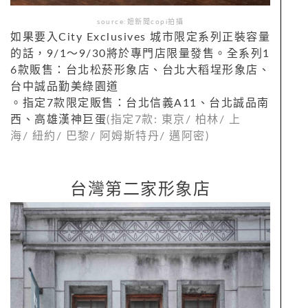
source:妞新聞copi拍攝
如果要入City Exclusives 城市限定系列正裝容量
的話，9/1～9/30將於專門店限量發售。全系列1
6款販售：台北松菸形象店、台北大稻埕形象店、
台中誠品勤美綠園道
。指定7款限定販售：台北信義A11、台北誠品南
西、高雄漢神巨蛋
(
指定
7
款
:
東京
/
柏林
/
上
海
/
紐約
/
巴黎
/
阿姆斯
特丹
/
邁阿密
)
台灣第二家形象店