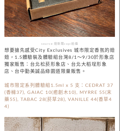
source:妞新聞copi拍攝
想要搶先感受City Exclusives 城市限定香氛的妞
形象店
妞，1.5體驗裝及體驗組台灣8/1～9/30於
獨家販售：台北松菸形象店、
台北大稻埕形象
店、台中勤美誠品綠園道
限量販售。
城市限定系列體驗組1.5ml x 5 支：CEDRAT 37
(香櫞37), GAIAC 10(癒創木10), MYRRE 55(末
藥55), TABAC 28(菸草28), VANILLE 44(香草4
4)