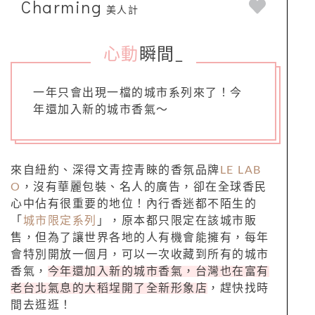
Charming
美人計
心動
瞬間
_
一年只會出現一檔的城市系列來了！今
年還加入新的城市香氣～
來自紐約、深得文青控青睞的香氛品牌
LE LAB
O
，沒有華麗包裝、名人的廣告，卻在全球香民
心中佔有很重要的地位！內行香迷都不陌生的
「
城市限定系列
」，原本都只限定在該城市販
售，但為了讓世界各地的人有機會能擁有，每年
會特別開放一個月，可以一次收藏到所有的城市
香氣，
今年還加入新的城市香氣，台灣也在富有
老台北氣息的大稻埕開了全新形象店
，趕快找時
間去逛逛！