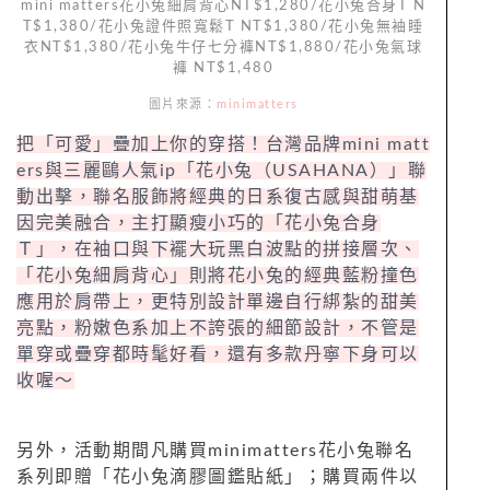
mini matters花小兔細肩背心NT$1,280/花小兔合身T N
T$1,380/花小兔證件照寬鬆T NT$1,380/花小兔無袖睡
衣NT$1,380/花小兔牛仔七分褲NT$1,880/花小兔氣球
褲 NT$1,480
圖片來源：
minimatters
把「可愛」疊加上你的穿搭！台灣品牌mini matt
ers與三麗鷗人氣ip「花小兔（USAHANA）」聯
動出擊，聯名服飾將經典的日系復古感與甜萌基
因完美融合，主打顯瘦小巧的「花小兔合身
Ｔ」，在袖口與下襬大玩黑白波點的拼接層次、
「花小兔細肩背心」則將花小兔的經典藍粉撞色
應用於肩帶上，更特別設計單邊自行綁紮的甜美
亮點，粉嫩色系加上不誇張的細節設計，不管是
單穿或疊穿都時髦好看，還有多款丹寧下身可以
收喔～
另外，活動期間凡購買minimatters花小兔聯名
系列即贈「花小兔滴膠圖鑑貼紙」；購買兩件以