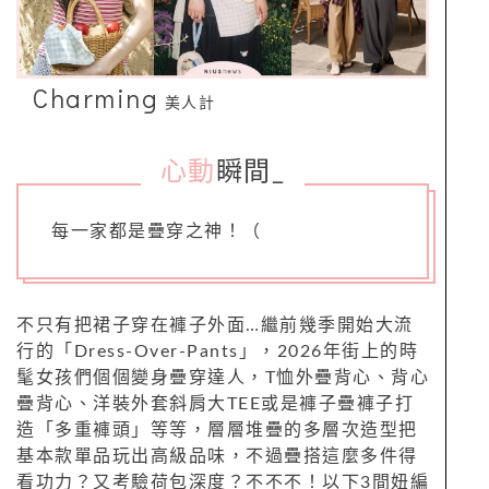
Charming
美人計
心動
瞬間
_
每一家都是疊穿之神！（
不只有把裙子穿在褲子外面…繼前幾季開始大流
行的「Dress-Over-Pants」，2026年街上的時
髦女孩們個個變身疊穿達人，T恤外疊背心、背心
疊背心、洋裝外套斜肩大TEE或是褲子疊褲子打
造「多重褲頭」等等，層層堆疊的多層次造型把
基本款單品玩出高級品味，不過疊搭這麼多件得
看功力？又考驗荷包深度？不不不！以下3間妞編