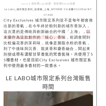
source:妞新聞copi拍攝、妞新聞Renee拍攝
Le Labo_城市限定系列_淡香精_上海_MYHRRE 55(末藥55)100ml NT.
17,000
City Exclusives
城市限定系列並不是每年都會推
出新的香氣，在今年終於盼到新的城市香加入，
這次選的是傳統與創新融合的
中國「上海」，
以
末藥作為這款創作的「核心」香味
，前調會聞到
比較偏花香的苿莉味，就像是胭脂水粉的香氣，
到了中後味與沉香、龍涎香和麝香融合，聞起來
則變成
帶有濃郁甘草香氣的梵香氣味，共使用了5
5種香材，也是目前
City Exclusives
城市限定系
列中使用最多香材的一款香水。
LE LABO城市限定系列台灣販售
時間