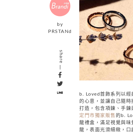
by
PRSTANd
share
b. Loved
首飾系列以經
的心意，
並讓自己隨時
打造，
包含項鍊、手鍊
定門市獨家販售
的b. 
龍禮盒，滿足視覺與味
龍，表面光滑細緻，口