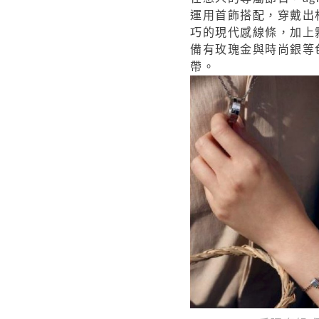
運用首飾搭配
，穿戴出
巧的現代感線條，加上
備有玫瑰金與時尚銀等
帶。