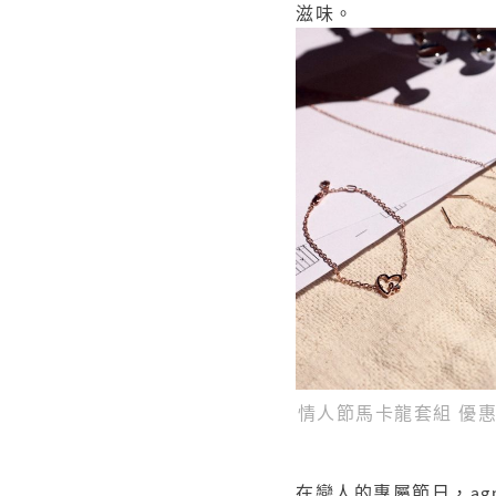
滋味。
情人節馬卡龍套組 優惠價
在戀人的專屬節日，
ag