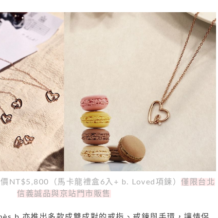
NT$5,800
（馬卡龍禮盒6入+ b. Loved項鍊）
僅限台北
信義誠品與京站門市販售
nès b.
亦推出多款成雙成對的戒指、戒鍊與手環，讓情侶