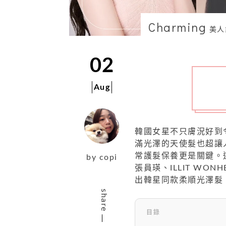
Charming
美人
02
Aug
韓國女星不只膚況好到
滿光澤的天使髮也超讓
常護髮保養更是關鍵。
by
copi
張員瑛、ILLIT WON
出韓星同款柔順光澤髮
share
目錄