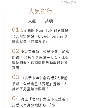
贊助商廣告
人氣排行
人氣
共鳴
01
On 昂跑 Run Hub 跑者驛站
台北限定開站，Cloudmonster 3
腳感就像「雲端漫步」
02
康是美最新「蠟筆小新」加購
開跑！16款生活周邊一次看，迷你
數位相機、晴雨兩用自動傘可愛又
實用
03
《吉伊卡哇》劇場版9大看前
須知！全新角色「賽蓮」是誰，6
歲以下兒童禁止觀看？
04
海王「官熙」女友不是慧善！
認愛《單身即地獄3》「小