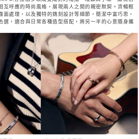
相互呼應的時尚風格，展現兩人之間的親密默契。
流暢輕
霧面處理，
以及獨特的鐫刻設計等細節，簡潔中富巧思，
色選，適合與日常各種造型搭配，
將另一半的心意隨身攜