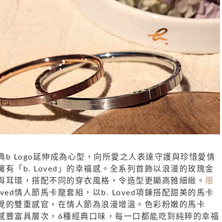
典
b Logo
延伸成為心型，向所愛之人表達守護與珍惜愛情
擁有「
b. Loved
」的幸福感。全系列首飾以浪漫的玫瑰金
與耳環，搭配不同的穿衣風格，令造型更顯高雅細緻
。
限
Loved情人節馬卡龍套組，以b. Loved項鍊搭配甜美的馬卡
覺的雙重感官，在情人節為浪漫增溫。色彩粉嫩的馬卡
感豐富具層次，6種經典口味，每一口都能吃到純粹的幸福