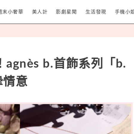
週末小奢華
美人計
影劇星聞
生活發現
手機小
gnès b.首飾系列「b.
摯情意