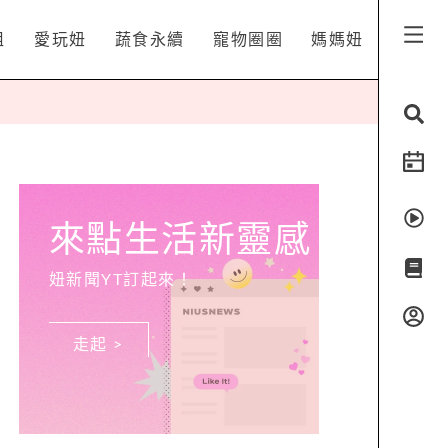
姐
愛玩妞
蔬食永續
寵物圈圈
媽媽妞
來點生活新靈感
妞新聞YT訂起來！
走起 >