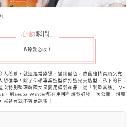
計
心動
瞬間
_
毛躁髮必收！
令人羨慕，就連經常染燙、變換髮色，依舊維持柔順又充
人想偷學！除了仰賴專業造型師打造完美造型，私下的日
這次特別整理韓國女星愛用護髮產品，從「髮量富翁」IVE
HEE，到aespa Winter都在用哪些護髮好物一次公開，想養
，照著買就不容易踩雷！