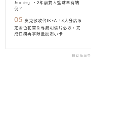
Jennie」，2年前雙人籃球早有端
倪？
05
皮克敏攻佔IKEA！8大分店限
定金色花苗＆專屬明信片必收，完
成任務再拿限量感謝小卡
贊助商廣告