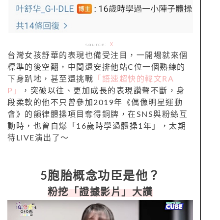
source:
Ｘ
台灣女孩舒華的表現也備受注目，一開場就來個
標準的後空翻，中間還安排他站C位一個熟練的
下身趴地，甚至還挑戰
「語速超快的韓文RA
P」
，突破以往、更加成長的表現讚聲不斷，身
段柔軟的他不只曾參加2019年《偶像明星運動
會》的韻律體操項目奪得銅牌，在SNS與粉絲互
動時，也曾自爆「16歲時學過體操1年」，太期
待LIVE演出了～
5胞胎概念功臣是他？
粉挖「證據影片」大讚