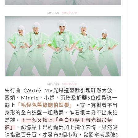
source:
youtube
source:
youtube
先行曲〈Wife〉MV光是造型就引起軒然大波，
薇娟、Minnie、小娟、雨琦及舒華5位成員統一
戴上
「毛怪色藍綠鮑伯短髮」
，穿上寬鬆看不出
身形的全白造型一起熱舞，乍看根本分不出來誰
是誰，
下一套又換上「全白短髮＋螢光綠吊帶
褲」
，記憶點十足的編舞加上搞怪表情，果然吸
睛指數百分百，才發布9個小時，點閱率就飆破3