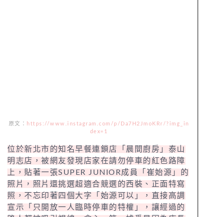
原文：
https://www.instagram.com/p/Da7H2JmoKRr/?img_in
dex=1
位於新北市的知名早餐連鎖店「晨間廚房」泰山
明志店，被網友發現店家在請勿停車的紅色路障
上，貼著一張SUPER JUNIOR成員「崔始源」的
照片，照片還挑選超適合競選的西裝、正面特寫
照，不忘印著四個大字「始源可以」，直接高調
宣示「只開放一人臨時停車的特權」，讓經過的