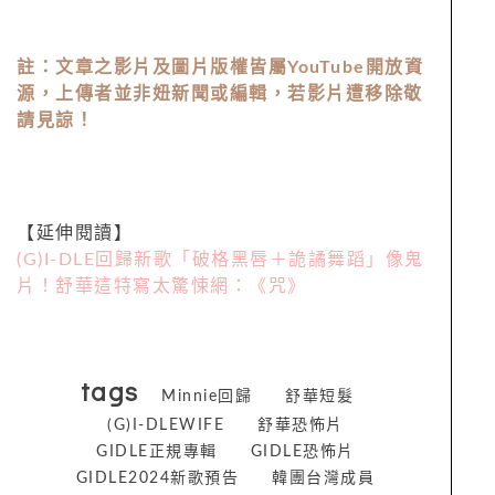
註：文章之影片及圖片版權皆屬
YouTube
開放資
源，上傳者並非妞新聞或編輯，若影片遭移除敬
請見諒！
【延伸閱讀】
(G)I-DLE回歸新歌「破格黑唇＋詭譎舞蹈」像鬼
片！舒華這特寫太驚悚網：《咒》
tags
Minnie回歸
舒華短髮
(G)I-DLEWIFE
舒華恐怖片
GIDLE正規專輯
GIDLE恐怖片
GIDLE2024新歌預告
韓團台灣成員