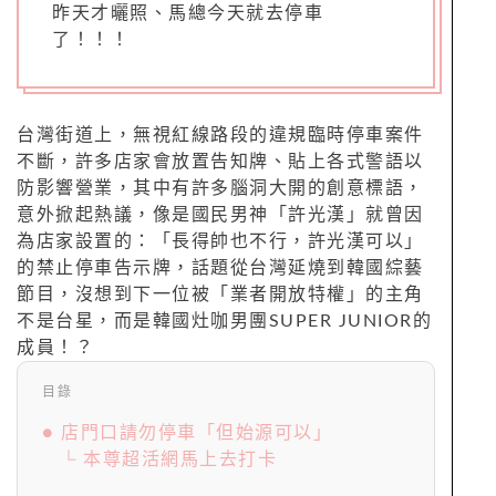
昨天才曬照、馬總今天就去停車
了！！！
台灣街道上，無視紅線路段的違規臨時停車案件
不斷，許多店家會放置告知牌、貼上各式警語以
防影響營業，其中有許多腦洞大開的創意標語，
意外掀起熱議，像是國民男神「許光漢」就曾因
為店家設置的：「長得帥也不行，許光漢可以」
的禁止停車告示牌，話題從台灣延燒到韓國綜藝
節目，沒想到下一位被「業者開放特權」的主角
不是台星，而是韓國灶咖男團SUPER JUNIOR的
成員！？
目錄
● 店門口請勿停車「但始源可以」
└ 本尊超活網馬上去打卡