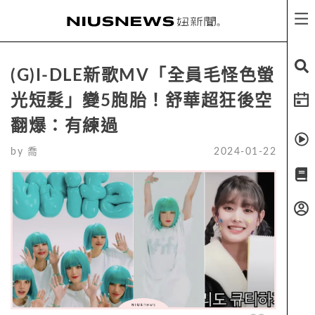
(G)I-DLE新歌MV「全員毛怪色螢
光短髮」變5胞胎！舒華超狂後空
翻爆：有練過
by
喬
2024-01-22