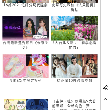
16部2021低評分現代陸劇
史蒂芬史匹柏《法貝爾曼》
看點
台灣最新選秀節目《未來少
5大台北＆新北「春季必看
女》
花海」
NIKE新年限定系列
徐正溪10部必看陸劇
《吉伊卡哇》劇場版9大看
前須知！全新角色「賽