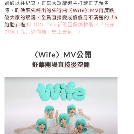
刷破以往紀錄，正當大眾敲碗主打歌正式預告
時，
昨晚率先釋出的先行曲〈Wife〉MV再度跌
破大家的眼鏡，全員直接變成傻傻分不清楚的「5
胞胎」啦！
（(G)I-DLE新歌回歸爆抄襲？「只穿
BRA＋亮片迷你裙」史上最辣！）
〈Wife〉MV公開
舒華開場直接後空翻