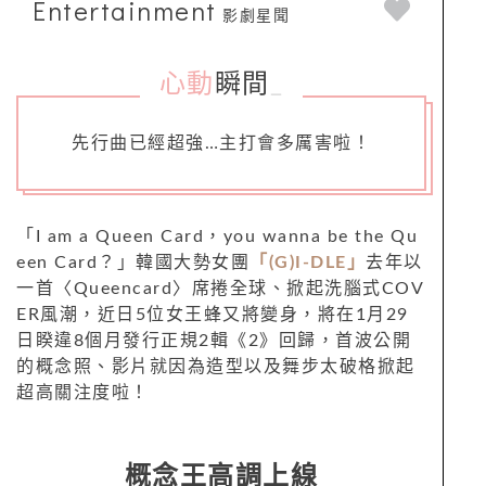
Entertainment
影劇星聞
心動
瞬間
_
先行曲已經超強…主打會多厲害啦！
「I am a Queen Card，you wanna be the Qu
een Card？」韓國大勢女團
「(G)I-DLE」
去年以
一首〈Queencard〉席捲全球、掀起洗腦式COV
ER風潮，近日5位女王蜂又將變身，將在1月29
日睽違8個月發行正規2輯《2》回歸，首波公開
的概念照、影片就因為造型以及舞步太破格掀起
超高關注度啦！
概念王高調上線