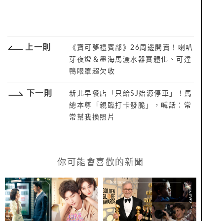
上一則
《寶可夢禮賓部》26周邊開賣！喇叭
芽夜燈＆墨海馬灑水器實體化、可達
鴨眼罩超欠收
下一則
新北早餐店「只給SJ始源停車」！馬
總本尊「親臨打卡發脆」，喊話：常
常幫我換照片
你可能會喜歡的新聞