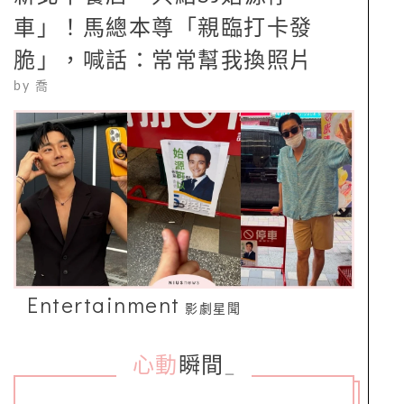
車」！馬總本尊「親臨打卡發
脆」，喊話：常常幫我換照片
by
喬
Entertainment
影劇星聞
心動
瞬間
_