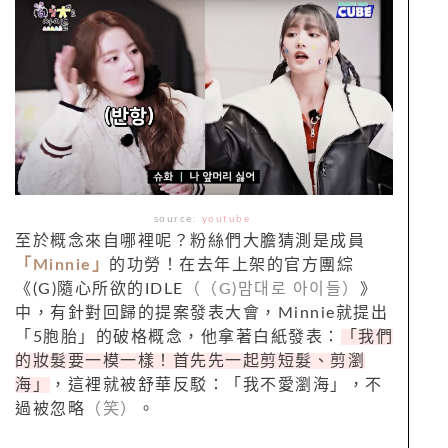
source:
youtube
至於概念來自哪裡呢？粉絲們大膽猜測是成員
「Minnie」
的功勞！在去年上架的官方團綜
《(G)隨心所欲的IDLE
（（G)맘대로 아이들）
》
中，有針對回歸的提案發表大會，Minnie就提出
「5胞胎」的破格概念，他拿著白紙發表：
「我們
的妝髮要一模一樣！首先先一起剪短髮、剪瀏
海」
，這裡就被舒華反駁：「我不愛瀏海」，不
過被忽略
（笑）
。