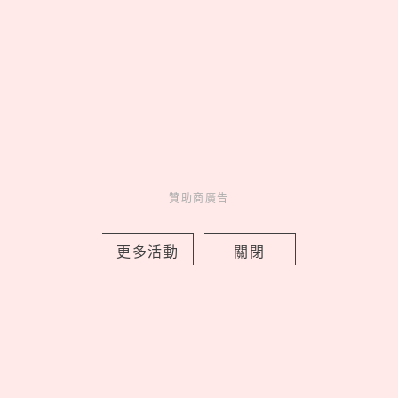
TWICE Mina名井南首次個人來台！最
想喝珍奶、吃地瓜球，10分鐘「ME
TIME」維持好狀態，飛機保養神隊友曝
贊助商廣告
光
by copi
更多活動
關閉
Charming
美人計
1 days ago