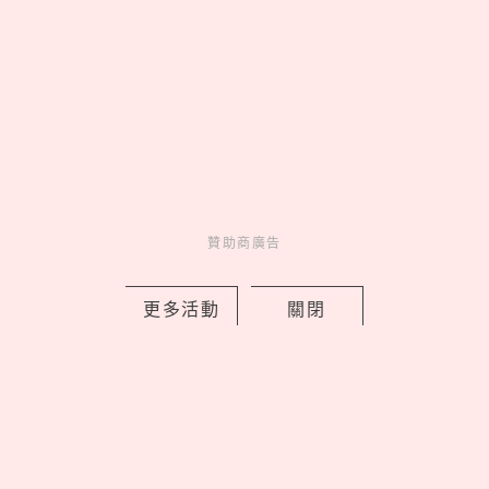
Love Dad！統一企業集團空運進口逾4
萬朵石斛蘭向天下爸爸致敬
by 妞編輯
Novelty
新鮮事
1 days ago
贊助商廣告
更多活動
關閉
新北早餐店「只給SJ始源停車」！馬總
本尊「親臨打卡發脆」，喊話：常常幫
我換照片