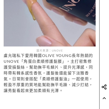
圖片來源：UNOVE
盧允瑞私下愛用韓國OLIVE YOUNG長年熱銷的
UNOVE「角蛋白柔順修護髮膜」，主打密集修
護受損髮絲，幫助撫平毛鱗片、提升光澤感，同
時帶有韓系感性香氛，護髮後還能留下淡雅香
氣。日常則會搭配「柔順修護髮油」一起使用，
輕盈不厚重的質地能幫助撫平毛躁、減少打結，
讓秀髮看起來更加柔順有光澤。