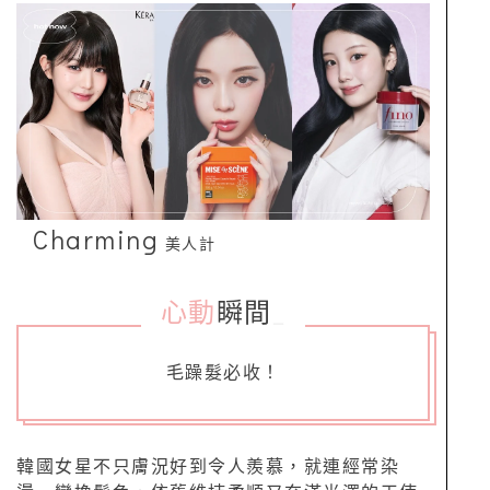
Charming
美人計
心動
瞬間
_
毛躁髮必收！
韓國女星不只膚況好到令人羨慕，就連經常染