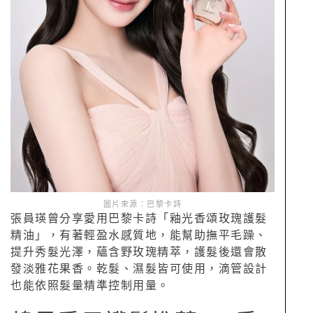
圖片來源：巴黎卡詩
張員瑛曾分享愛用巴黎卡詩「釉光香頌玫瑰護髮
精油」，有著輕盈水感質地，能幫助撫平毛躁、
提升秀髮光澤，蘊含野玫瑰精萃，護髮後還會散
發淡雅花果香。乾髮、濕髮皆可使用，滴管設計
也能依照髮量精準控制用量。