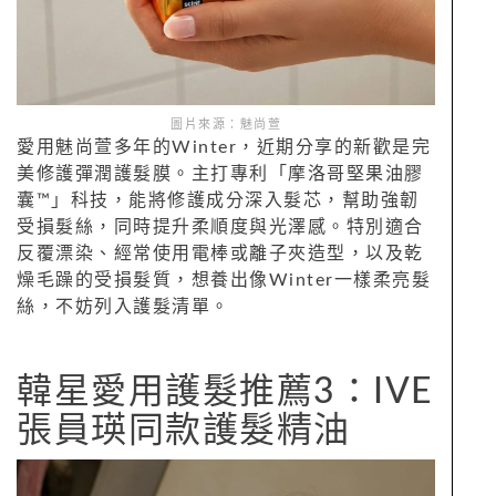
圖片來源：魅尚萱
愛用魅尚萱多年的Winter，近期分享的新歡是完
美修護彈潤護髮膜。主打專利「摩洛哥堅果油膠
囊™」科技，能將修護成分深入髮芯，幫助強韌
受損髮絲，同時提升柔順度與光澤感。特別適合
反覆漂染、經常使用電棒或離子夾造型，以及乾
燥毛躁的受損髮質，想養出像Winter一樣柔亮髮
絲，不妨列入護髮清單。
韓星愛用護髮推薦3：IVE
張員瑛同款護髮精油