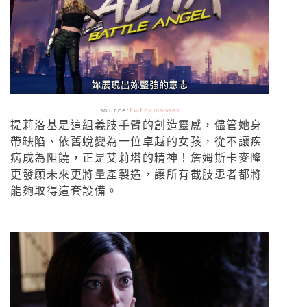
source:
twfoxmovies
提莉洛基是這組義肢手臂的創造靈感，儘管她身
帶缺陷、依舊蛻變為一位卓越的女孩，從不讓疾
病成為阻饒，正是艾莉塔的精神！詹姆斯卡麥隆
更發願未來更將量產製造，讓所有截肢患者都將
能夠取得這套設備。