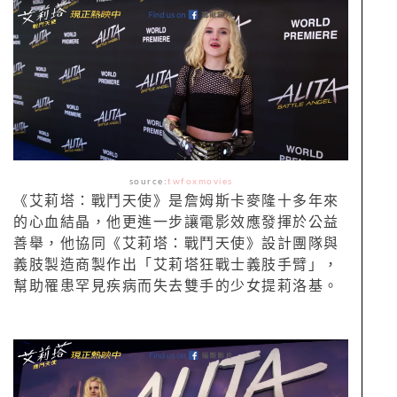
source:
twfoxmovies
《艾莉塔：戰鬥天使》是詹姆斯卡麥隆十多年來
的心血結晶，他更進一步讓電影效應發揮於公益
善舉，他協同《艾莉塔：戰鬥天使》設計團隊與
義肢製造商製作出「艾莉塔狂戰士義肢手臂」，
幫助罹患罕見疾病而失去雙手的少女提莉洛基。