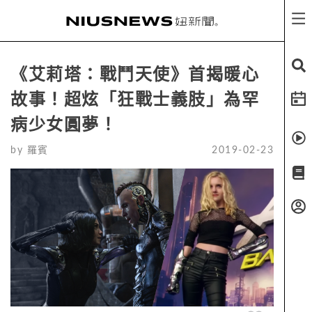
《艾莉塔：戰鬥天使》首揭暖心
故事！超炫「狂戰士義肢」為罕
病少女圓夢！
by
羅賓
2019-02-23