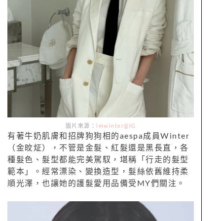
圖片來源：
imwinter@IG
有著牛奶肌膚和招牌狗狗相的aespa成員Winter
（金旼炡），不管是金髮、紅髮還是黑長直，各
種髮色、髮型都能完美駕馭，堪稱「行走的髮型
範本」。經常漂染、變換造型，髮絲依舊維持柔
順光澤，也讓她的護髮愛用品備受MY們關注。