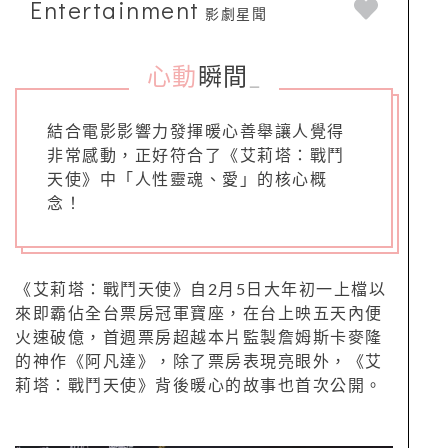
Entertainment
影劇星聞
心動
瞬間
_
結合電影影響力發揮暖心善舉讓人覺得
非常感動，正好符合了《艾莉塔：戰鬥
天使》中「人性靈魂、愛」的核心概
念！
《艾莉塔：戰鬥天使》自2月5日大年初一上檔以
來即霸佔全台票房冠軍寶座，在台上映五天內便
火速破億，首週票房超越本片監製詹姆斯卡麥隆
的神作《阿凡達》，除了票房表現亮眼外，《艾
莉塔：戰鬥天使》背後暖心的故事也首次公開。