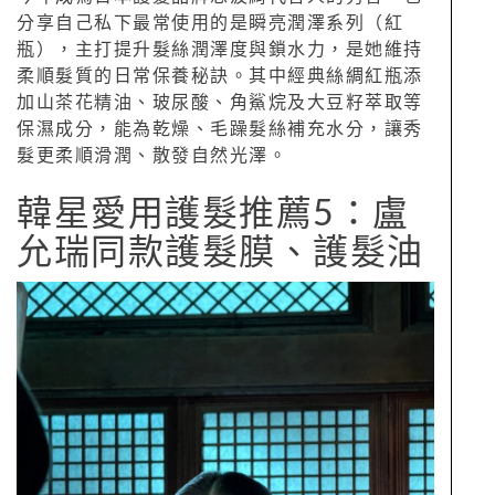
分享自己私下最常使用的是瞬亮潤澤系列（紅
瓶），主打提升髮絲潤澤度與鎖水力，是她維持
柔順髮質的日常保養秘訣。其中經典絲綢紅瓶添
加山茶花精油、玻尿酸、角鯊烷及大豆籽萃取等
保濕成分，能為乾燥、毛躁髮絲補充水分，讓秀
髮更柔順滑潤、散發自然光澤。
韓星愛用護髮推薦5：盧
允瑞同款護髮膜、護髮油