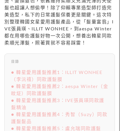
燙、變換髮色，依舊維持柔順又充滿光澤的天使
髮也超讓人想偷學！除了仰賴專業造型師打造完
美造型，私下的日常護髮保養更是關鍵。這次特
別整理韓國女星愛用護髮產品，從「髮量富翁」I
VE張員瑛、ILLIT WONHEE，到aespa Winter
都在用哪些護髮好物一次公開，想養出韓星同款
柔順光澤髮，照著買就不容易踩雷！
目錄
● 韓星愛用護髮推薦1：ILLIT WONHEE
（李沅禧）同款護髮膜
● 韓星愛用護髮推薦2：aespa Winter（金
旼炡）同款護髮膜
● 韓星愛用護髮推薦3：IVE張員瑛同款護
髮精油
● 韓星愛用護髮推薦4：秀智（Suzy）同款
護髮髮品
● 韓星愛用護髮推薦5：盧允瑞同款護髮