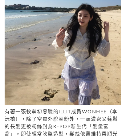
有著一張軟萌初戀臉的ILLIT成員WONHEE（李
沅禧），除了空靈外貌圈粉外，一頭濃密又蓬鬆
的長髮更被粉絲封為K-POP新生代「髮量富
翁」。即使經常吹整造型，髮絲依舊維持柔順光