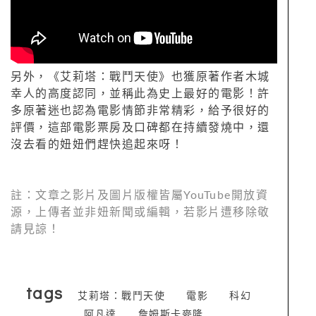
另外，《艾莉塔：戰鬥天使》也獲原著作者木城
幸人的高度認同，並稱此為史上最好的電影！許
多原著迷也認為電影情節非常精彩，給予很好的
評價，這部電影票房及口碑都在持續發燒中，還
沒去看的妞妞們趕快追起來呀！
註：文章之影片及圖片版權皆屬
YouTube
開放資
源，上傳者並非妞新聞或編輯，若影片遭移除敬
請見諒！
tags
艾莉塔：戰鬥天使
電影
科幻
阿凡達
詹姆斯卡麥隆