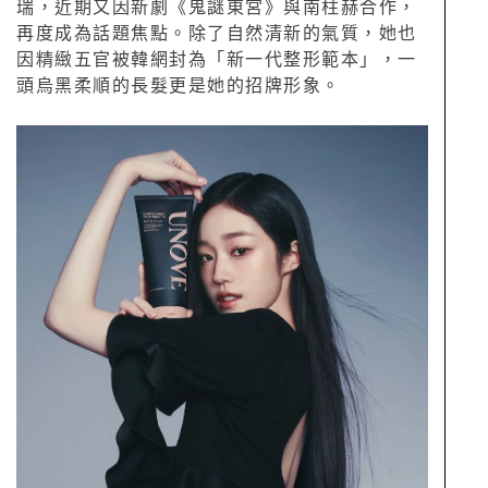
瑞，近期又因新劇《鬼謎東宮》與南柱赫合作，
再度成為話題焦點。除了自然清新的氣質，她也
因精緻五官被韓網封為「新一代整形範本」，一
頭烏黑柔順的長髮更是她的招牌形象。