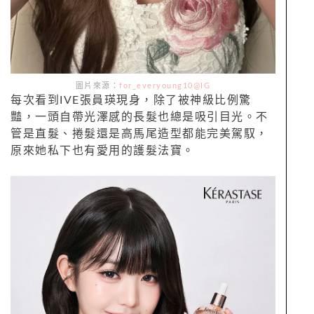
圖片來源：
for_everyoung10@IG
每次看到IVE張員瑛現身，除了被神級比例驚
豔，一頭自帶光澤感的長髮也總是吸引目光。不
管是直髮、捲髮還是高馬尾造型都能完美駕馭，
原來她私下也有愛用的護髮法寶。