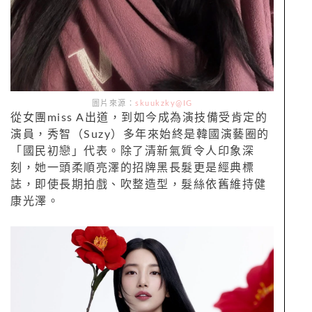
圖片來源：
skuukzky@IG
從女團miss A出道，到如今成為演技備受肯定的
演員，秀智（Suzy）多年來始終是韓國演藝圈的
「國民初戀」代表。除了清新氣質令人印象深
刻，她一頭柔順亮澤的招牌黑長髮更是經典標
誌，即使長期拍戲、吹整造型，髮絲依舊維持健
康光澤。