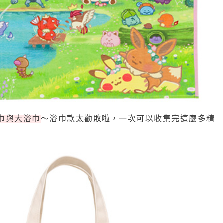
巾與大浴巾
～浴巾款太勸敗啦，一次可以收集完這麼多精