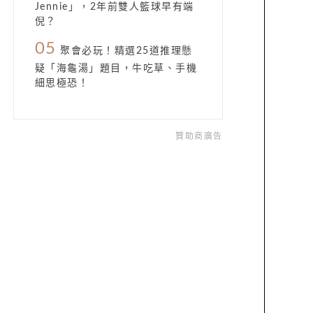
Jennie」，2年前雙人籃球早有端
倪？
05
聚會必玩！精選25道推理懸
疑「海龜湯」題目，牛吃草、手機
細思極恐！
贊助商廣告