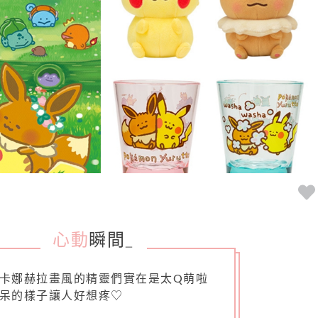
心動
瞬間
_
卡娜赫拉畫風的精靈們實在是太Q萌啦
呆的樣子讓人好想疼♡