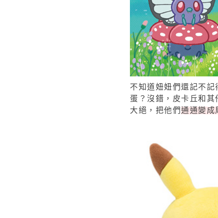
不知道妞妞們還記不記
蛋？沒錯，皮卡丘和其
大絕，把他們
通通變成