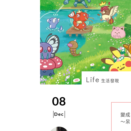
Life
生活發現
08
Dec
變成
～呆