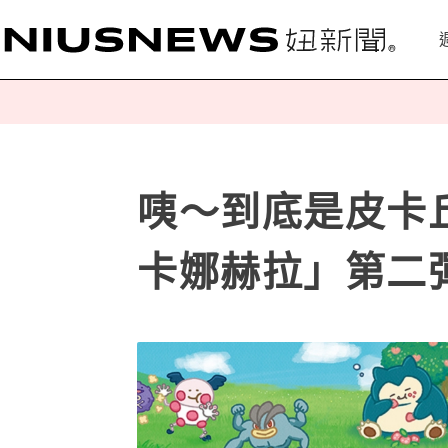
咦～到底是皮卡
卡娜赫拉」第二