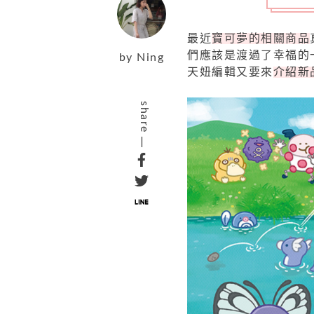
最近
寶可夢的相關商品
們應該是渡過了幸福的
by
Ning
天妞編輯又要來
介紹新
share