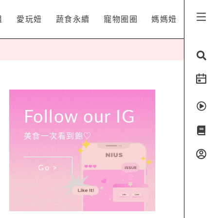
姐
愛玩妞
蔬食永續
寵物圈圈
媽媽妞
Follow our IG
美食一次看到飽♡
Go >