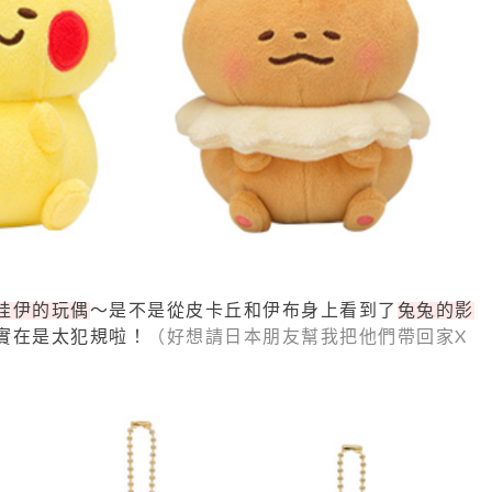
哇伊的玩偶
～是不是從皮卡丘和伊布身上看到了
兔兔的影
實在是太犯規啦！
（好想請日本朋友幫我把他們帶回家X