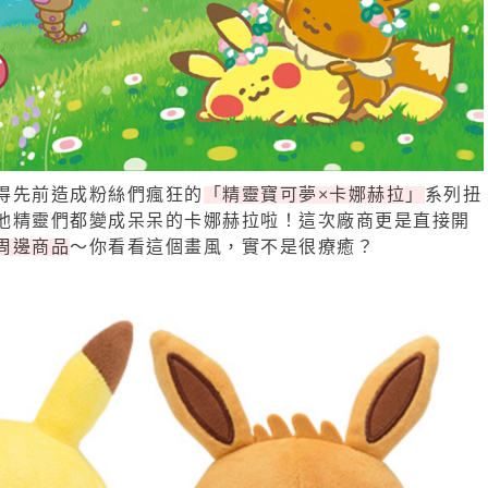
得先前造成粉絲們瘋狂的
「精靈寶可夢×卡娜赫拉」
系列扭
他精靈們都變成呆呆的卡娜赫拉啦！這次廠商更是直接開
周邊商品
～你看看這個畫風，實不是很療癒？