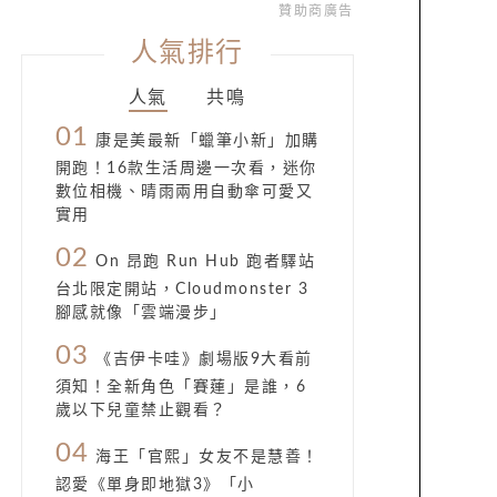
贊助商廣告
人氣排行
人氣
共鳴
01
康是美最新「蠟筆小新」加購
開跑！16款生活周邊一次看，迷你
數位相機、晴雨兩用自動傘可愛又
實用
02
On 昂跑 Run Hub 跑者驛站
台北限定開站，Cloudmonster 3
腳感就像「雲端漫步」
03
《吉伊卡哇》劇場版9大看前
須知！全新角色「賽蓮」是誰，6
歲以下兒童禁止觀看？
04
海王「官熙」女友不是慧善！
認愛《單身即地獄3》「小