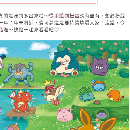
真的是滿到多出來啦～從
手遊到扭蛋
應有盡有，想必粉絲
一年？年末將近，寶可夢還是要持續燒爆大家！沒錯，今
品
啦～快點一起來看看吧♡