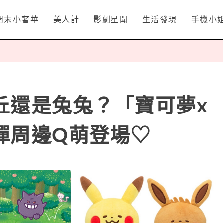
週末小奢華
美人計
影劇星聞
生活發現
手機小
丘還是兔兔？「寶可夢x
彈周邊Q萌登場♡