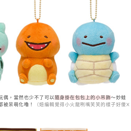
玩偶，當然也少不了可以
隨身掛在包包上的小吊飾
～妙蛙
都被呆萌化嚕！
（妞編輯覺得小火龍咧嘴笑笑的樣子好傻X