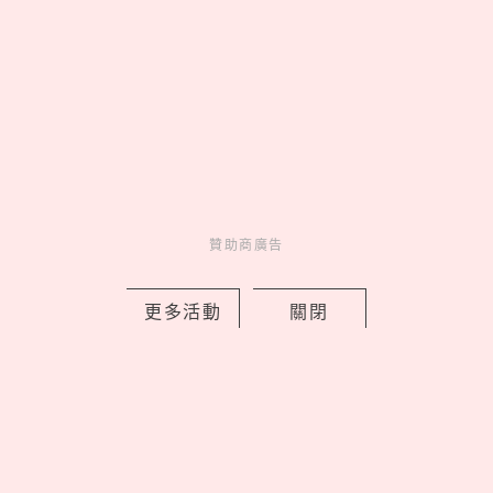
演員！
《Sulwhasoo雪花秀》
《畢業》鄭麗媛魏嘏雋師生
Reboot M.E！2020潤燥養
姐弟戀
膚精華公益限定版
贊助商廣告
最受小寶貝歡迎的「7款安
撫玩偶」Jellycat、豆豆安
撫兔解放媽媽雙手！
更多活動
關閉
新手媽媽必存！一張圖解
決「1～2歲寶寶的7日菜
單」，免動腦食譜懶人計
劃表