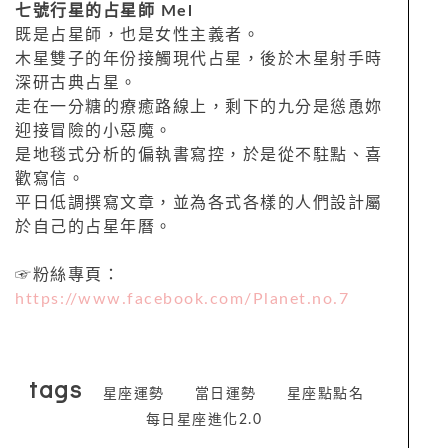
七號行星的占星師 Mel
既是占星師，也是女性主義者。
木星雙子的年份接觸現代占星，後於木星射手時
深研古典占星。
走在一分糖的療癒路線上，剩下的九分是慫恿妳
迎接冒險的小惡魔。
是地毯式分析的偏執書寫控，於是從不駐點、喜
歡寫信。
平日低調撰寫文章，並為各式各樣的人們設計屬
於自己的占星年曆。
☞粉絲專頁：
https://www.facebook.com/Planet.no.7
tags
星座運勢
當日運勢
星座點點名
每日星座進化2.0