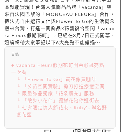
的一天…優雅法式女孩的日常，現在到台北中山
區就能實現！台灣人氣飾品品牌「vacanza」與
來自法國巴黎的「MONCEAU FLEURS」合作，
把法式自由選花文化與Flower To Go的生活概念
搬來台灣，打造一間飾品×花藝複合空間「vacan
za Fleurs假期花町」，已經在8月7日正式開幕，
妞編輯帶大家筆記以下6大亮點不能錯過～
目錄
● vacanza Fleurs假期花町開幕必逛亮點
一次看
└ 「Flower To Go」買花像買咖啡
└ 「彡苗空間實驗」操刀打造療癒空間
└ 限量飾品獨家「花朵續充」服務
└ 「散步小花伴」讓鮮花陪你逛街去
└ 七夕限定情人節花束、Ruby's 聯名野
餐花籃