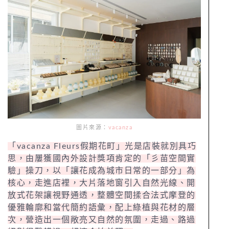
圖片來源：
vacanza
「vacanza Fleurs假期花町」光是店裝就別具巧
思，由屢獲國內外設計獎項肯定的「彡苗空間實
驗」操刀，以「讓花成為城市日常的一部分」為
核心，走進店裡，大片落地窗引入自然光線、開
放式花架讓視野通透，整體空間揉合法式摩登的
優雅輪廓和當代簡約語彙，配上綠植與花材的層
次，營造出一個敞亮又自然的氛圍，走過、路過