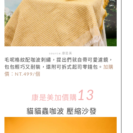
source:康是美
毛呢格紋配咖波刺繡，提出們就自帶可愛濾鏡，
包包輕巧又耐裝，還附可拆式起司零錢包。
加購
價：NT.
499/
個
13
康是美加價購
貓貓蟲咖波 壓縮沙發