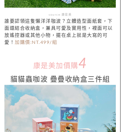
source:康是美
誰要認領這隻懶洋洋咖波？立體造型面紙套，下
面還結合收納盒，兼具可愛及實用性，裡面可以
放遙控器或其他小物，擺在桌上就是大寫的可
愛！
加購價:NT.499/組
4
康是美加價購
貓貓蟲咖波 疊疊收納盒三件組