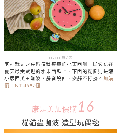
source:康是美
家裡就是要裝飾這種療癒的小東西啊！咖波趴在
夏天最受歡迎的水果西瓜上，下面的擺飾則是縮
小版西瓜＋咖波，靜音設計，安靜不打擾。
加購
價：NT.
459/
個
16
康是美加價購
貓貓蟲咖波 造型玩偶毯