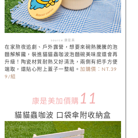
source:康是美
在家熬夜追劇、戶外露營，想要來碗熱騰騰的泡
麵解解饞，裝進貓貓蟲咖波泡麵碗美味度還會再
升級！陶瓷材質耐熱又好清洗，兩側有把手方便
端取，還貼心附上蓋子一整組。
加購價：NT.
39
9/
組
11
康是美加價購
貓貓蟲咖波 口袋傘附收納盒