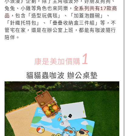
小浪漫》企劃，除了主角咖波外，好朋友狗狗、
兔兔、小雞等角色也來同樂，
全系列共有17款商
品
，包含「造型玩偶毯」、「加蓋泡麵碗」、
「針織托特包」、「疊疊收納盒三件組」等，不
管宅在家，還是在辦公室上班，都能有咖波隨行
陪伴。
1
康是美加價購
貓貓蟲咖波 辦公桌墊