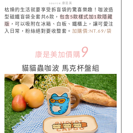
source:康是美
枯燥的生活就要享受拆盲袋的驚喜樂趣！咖波造
型磁鐵盲袋全套共6款，
包含5款樣式加1款隱藏
版
，可以吸附在冰箱、白板、鐵櫃上，讓可愛注
入日常，粉絲絕對要收整套。
加購價:NT.69/袋
9
康是美加價購
貓貓蟲咖波 馬克杯盤組