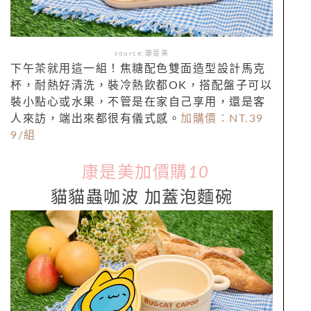
source:康是美
下午茶就用這一組！焦糖配色雙面造型設計馬克
杯，耐熱好清洗，裝冷熱飲都OK，搭配盤子可以
裝小點心或水果，不管是在家自己享用，還是客
人來訪，端出來都很有儀式感。
加購價：NT.
39
9/
組
康是美加價購
10
貓貓蟲咖波 加蓋泡麵碗