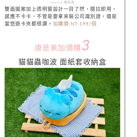
source:康是美
雙面圖案加上透明窗設計一目了然，隨拉即用，
感應不卡卡，不管是要拿來裝公司識別證，還是
當悠遊卡夾都很讚。
加購價:NT.199/個
3
康是美加價購
貓貓蟲咖波 面紙套收納盒