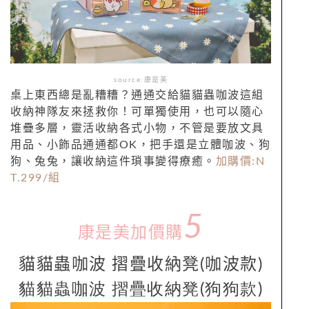
source:康是美
桌上東西總是亂糟糟？通通交給貓貓蟲咖波這組
收納神隊友來拯救你！可單獨使用，也可以隨心
堆疊多層，靈活收納各式小物，不管是要放文具
用品、小飾品通通都OK，把手還是立體咖波、狗
狗、兔兔，讓收納這件瑣事變得療癒。
加購價:N
T.299/組
5
康是美加價購
貓貓蟲咖波 摺疊收納凳
(
咖波款
)
貓貓蟲咖波 摺疊收納凳
(
狗狗款
)