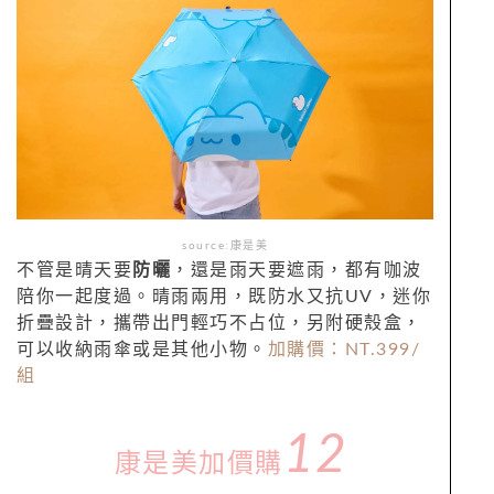
source:康是美
不管是晴天要
防曬
，還是雨天要遮雨，都有咖波
陪你一起度過。晴雨兩用，既防水又抗UV，迷你
折疊設計，攜帶出門輕巧不占位，另附硬殼盒，
可以收納雨傘或是其他小物。
加購價：NT.
399/
組
12
康是美加價購