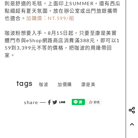
則是舒適的毛毯，上面印上SUMMER，還有西瓜
點綴超有夏天氛圍，放在辦公室或出門旅遊攜帶
也適合。
加購價：NT.
599/
組
咖波粉想要入手，
8
月
15
日起，
只要至康是美實
體門市與
eShop
網路商店消費滿
388
元，
即可以
1
59
到
3,399元
不等的價格，把咖波的周邊帶回
家。
tags
咖波
加價購
康是美
share