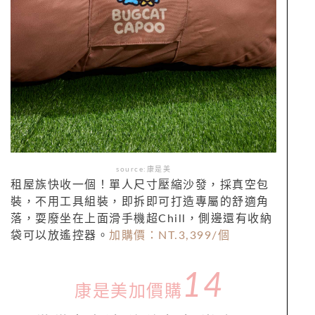
source:康是美
租屋族快收一個！單人尺寸壓縮沙發，採真空包
裝，不用工具組裝，即拆即可打造專屬的舒適角
落，耍廢坐在上面滑手機超Chill，側邊還有收納
袋可以放遙控器。
加購價：NT.
3,399/
個
14
康是美加價購