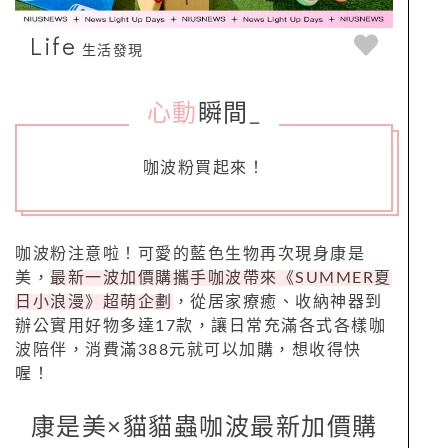
Life
生活發現
心動
瞬間
_
咖波粉買起來！
咖波粉注意啦！可愛的藍色生物再次現身康是
美，
最新一波加價購攜手咖波帶來《SUMMER夏
日小浪漫》超萌企劃
，從居家療癒、
收納神器到
辦公實用好物多達17款，讓日常充滿各式各樣咖
波陪伴，消費滿388元就可以加購，想收得快
喔！
康是美×貓貓蟲咖波最新加價購