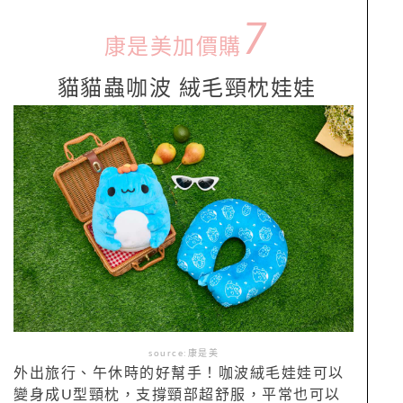
7
康是美加價購
貓貓蟲咖波 絨毛頸枕娃娃
source:康是美
外出旅行、午休時的好幫手！咖波絨毛娃娃可以
變身成U型頸枕，支撐頸部超舒服，平常也可以