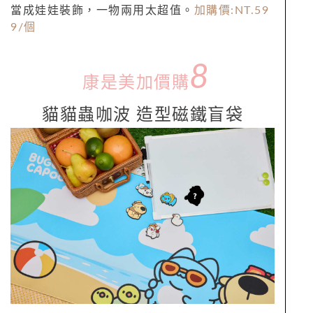
當成娃娃裝飾，一物兩用太超值。
加購價:NT.59
9/個
8
康是美加價購
貓貓蟲咖波 造型磁鐵盲袋