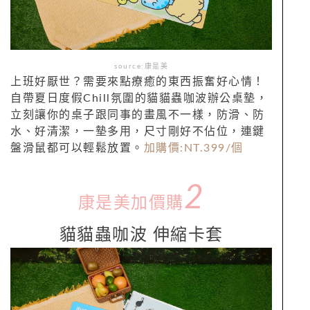
source:康是美
上班好厭世？需要來點療癒的東西振奮好心情！
自帶夏日度假Chill氛圍的貓貓蟲咖波辦公桌墊，
立刻讓你的桌子跟同事的畫風不一樣，防滑、防
水、好清潔，一墊多用，尺寸剛好不佔位，連鍵
盤滑鼠都可以輕鬆放置。
加購價:NT.399/個
2
康是美加價購
貓貓蟲咖波 伸縮卡套