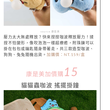
source:康是美
壓力太大無處釋放？快來捏捏咖波釋放壓力！揉
捏不怕變形，像吹泡泡一樣超療癒，附珠鍊可以
掛在包包或鑰匙隨身帶著走，共三款造型咖波、
狗狗、兔兔隨機出貨。
加購價：NT.
159/
盒
15
康是美加價購
貓貓蟲咖波 搖擺掛鐘