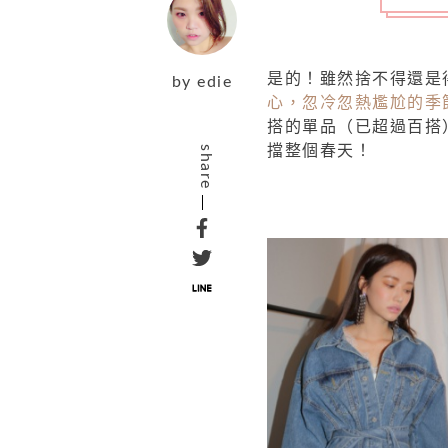
是的！雖然捨不得還是得
by
edie
心，忽冷忽熱尷尬的季
搭的單品（已超過百搭
擋整個春天！
share