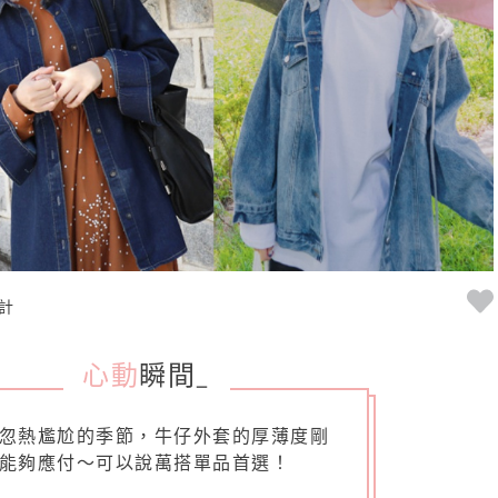
計
心動
瞬間
_
忽熱尷尬的季節，牛仔外套的厚薄度剛
能夠應付～可以說萬搭單品首選！