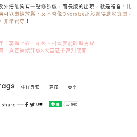
歡外搭能夠有一點修飾感，而長版的出現，就是福音！
比
可以盡情放鬆，又不會像Oversize那般顯得肩膀寬闊，
，非常實穿
！
胖！掌握上衣、裙長、材質就能輕鬆駕馭
啊！寬管褲矮胖感3大雷區千萬別硬闖
tags
牛仔外套
穿搭
春季
share