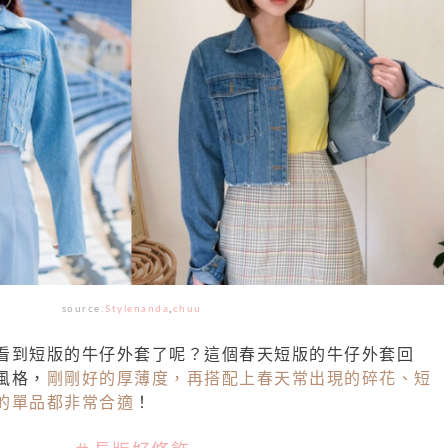
source:
Stylenanda
,
chuu
看到短版的牛仔外套了呢？這個春天短版的牛仔外套回
風格，
剛剛好的厚薄度，再搭配上春天常出現的碎花、短
的單品都非常合適
！