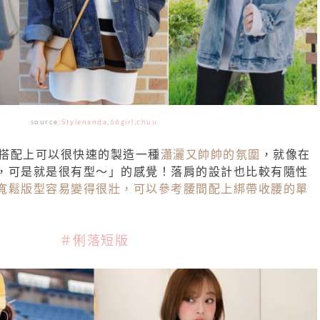
source:
Stylenanda
,
66girl
,
chuu
套在搭配上可以很快速的製造一種
瀟灑又帥帥的氛圍
，就像在
，可是就是很有型～」的感覺！落肩的設計也比較有隨性
寬鬆版型容易變得很壯，可以參考腰間配上綁帶收腰的單
＃俐落短版