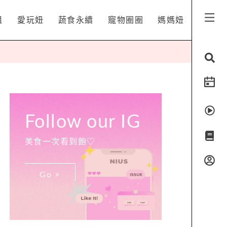
姐
愛玩妞
蔬食永續
寵物圈圈
媽媽妞
Follow our IG
美食一次看到飽♡
Go >