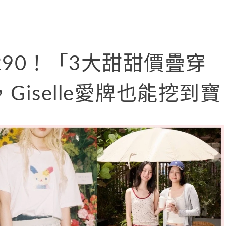
90！「3大甜甜價疊穿
iselle愛牌也能挖到寶