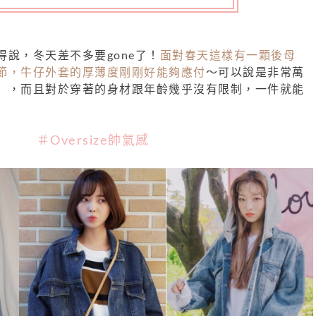
說，冬天差不多要gone了！
面對春天這樣有一顆後母
節，牛仔外套的厚薄度剛剛好能夠應付
～可以說是非常萬
），而且對於穿著的身材跟年齡幾乎沒有限制，一件就能
＃Oversize帥氣感