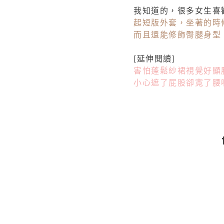
我知道的，很多女生喜
起短版外套，坐著的時候
而且還能修飾臀腿身型
[延伸閱讀]
害怕蓬鬆紗裙視覺好顯
小心遮了屁股卻寬了腰