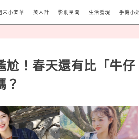
週末小奢華
美人計
影劇星聞
生活發現
手機小
尷尬！春天還有比「牛仔
嗎？