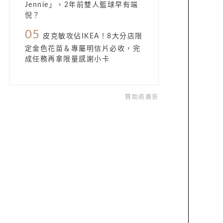
Jennie」，2年前雙人籃球早有端
倪？
05
皮克敏攻佔IKEA！8大分店限
定金色花苗＆專屬明信片必收，完
成任務再拿限量感謝小卡
贊助商廣告