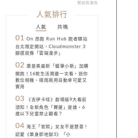
贊助商廣告
人氣排行
人氣
共鳴
01
On 昂跑 Run Hub 跑者驛站
台北限定開站，Cloudmonster 3
腳感就像「雲端漫步」
02
康是美最新「蠟筆小新」加購
開跑！16款生活周邊一次看，迷你
數位相機、晴雨兩用自動傘可愛又
實用
03
《吉伊卡哇》劇場版9大看前
須知！全新角色「賽蓮」是誰，6
歲以下兒童禁止觀看？
04
海王「官熙」女友不是慧善！
認愛《單身即地獄3》「小