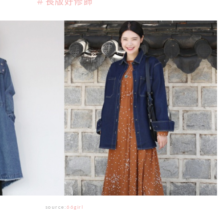
＃長版好修飾
source:
66girl